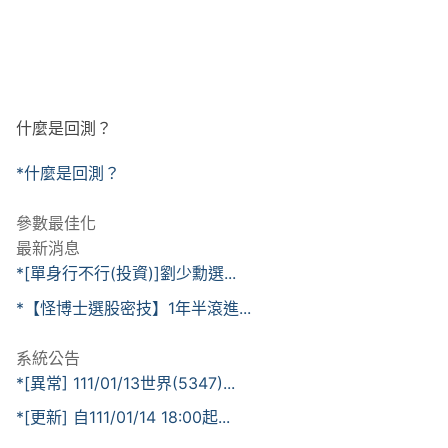
什麼是回測？
*什麼是回測？
參數最佳化
最新消息
*[單身行不行(投資)]劉少勳選...
*【怪博士選股密技】1年半滾進...
系統公告
*[異常] 111/01/13世界(5347)...
*[更新] 自111/01/14 18:00起...