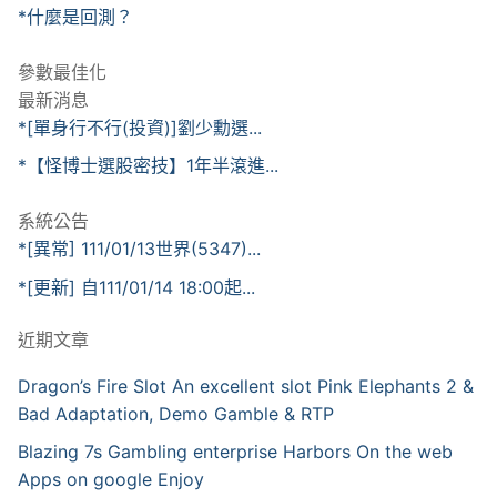
*什麼是回測？
參數最佳化
最新消息
*[單身行不行(投資)]劉少勳選...
*【怪博士選股密技】1年半滾進...
系統公告
*[異常] 111/01/13世界(5347)...
*[更新] 自111/01/14 18:00起...
近期文章
Dragon’s Fire Slot An excellent slot Pink Elephants 2 &
Bad Adaptation, Demo Gamble & RTP
Blazing 7s Gambling enterprise Harbors On the web
Apps on google Enjoy