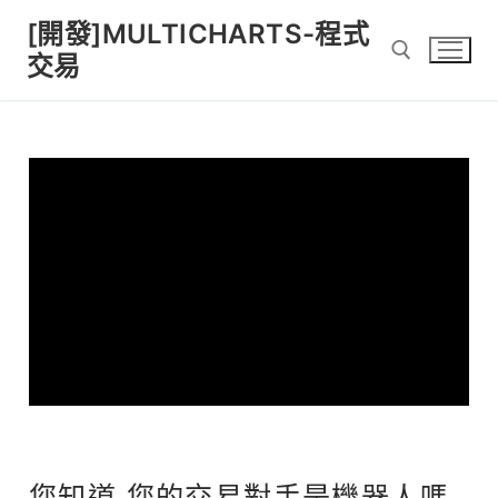
[開發]MULTICHARTS-程式
交易
您知道 您的交易對手是機器人嗎