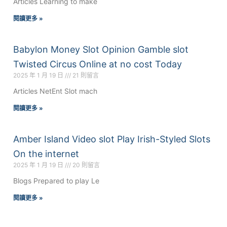
Articles Learning to make
閱讀更多 »
Babylon Money Slot Opinion Gamble slot
Twisted Circus Online at no cost Today
2025 年 1 月 19 日
21 則留言
Articles NetEnt Slot mach
閱讀更多 »
Amber Island Video slot Play Irish-Styled Slots
On the internet
2025 年 1 月 19 日
20 則留言
Blogs Prepared to play Le
閱讀更多 »