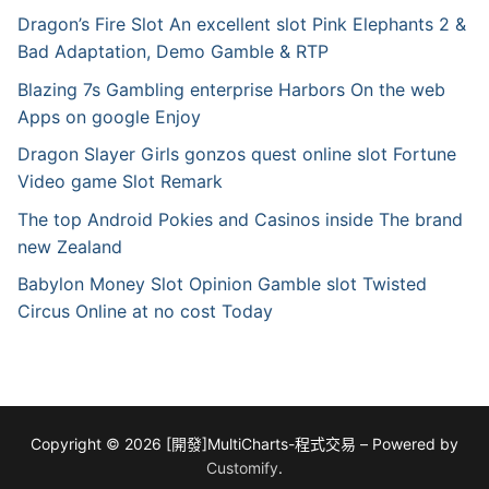
Dragon’s Fire Slot An excellent slot Pink Elephants 2 &
Bad Adaptation, Demo Gamble & RTP
Blazing 7s Gambling enterprise Harbors On the web
Apps on google Enjoy
Dragon Slayer Girls gonzos quest online slot Fortune
Video game Slot Remark
The top Android Pokies and Casinos inside The brand
new Zealand
Babylon Money Slot Opinion Gamble slot Twisted
Circus Online at no cost Today
Copyright © 2026 [開發]MultiCharts-程式交易 – Powered by
Customify
.