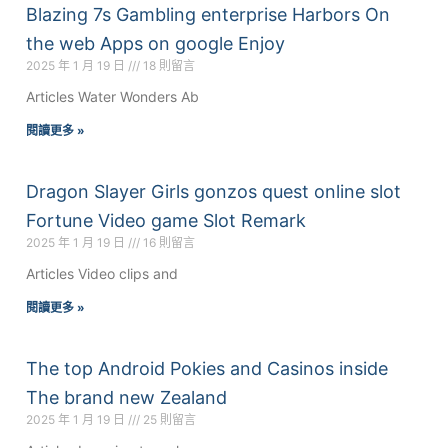
Blazing 7s Gambling enterprise Harbors On
the web Apps on google Enjoy
2025 年 1 月 19 日
18 則留言
Articles Water Wonders Ab
閱讀更多 »
Dragon Slayer Girls gonzos quest online slot
Fortune Video game Slot Remark
2025 年 1 月 19 日
16 則留言
Articles Video clips and
閱讀更多 »
The top Android Pokies and Casinos inside
The brand new Zealand
2025 年 1 月 19 日
25 則留言