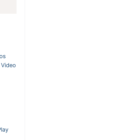
os
 Video
Play