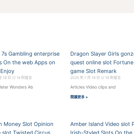
 7s Gambling enterprise
Dragon Slayer Girls gonz
s On the web Apps on
quest online slot Fortune
 Enjoy
game Slot Remark
月 19 日
18 則留言
2025 年 1 月 19 日
16 則留言
 Water Wonders Ab
Articles Video clips and
閱讀更多 »
n Money Slot Opinion
Amber Island Video slot 
 slot Twisted Circus
Irish-Styled Slots On the