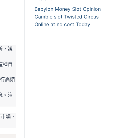
Babylon Money Slot Opinion
Gamble slot Twisted Circus
Online at no cost Today
析，識
這種自
行高頻
息。這
析市場、