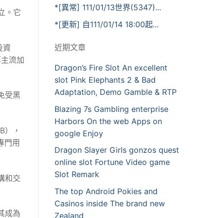
*[異常] 111/01/13世界(5347)...
創立。它
*[更新] 自111/01/14 18:00起...
近期文章
投資
等主流加
Dragon’s Fire Slot An excellent
slot Pink Elephants 2 & Bad
Adaptation, Demo Gamble & RTP
免受黑
Blazing 7s Gambling enterprise
Harbors On the web Apps on
B），
google Enjoy
個專門用
Dragon Slayer Girls gonzos quest
online slot Fortune Video game
Slot Remark
構和交
The top Android Pokies and
Casinos inside The brand new
其成為
Zealand