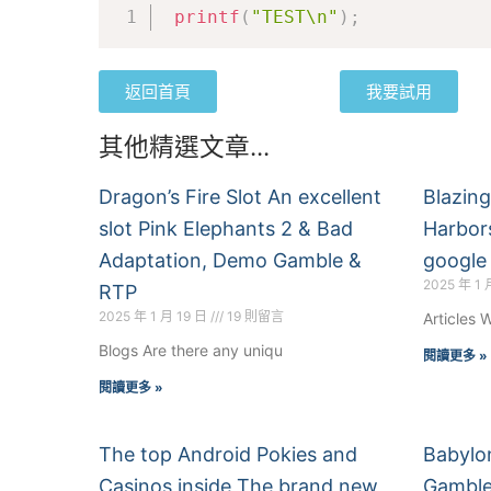
printf
(
"TEST\n"
)
;
返回首頁
我要試用
其他精選文章...
Dragon’s Fire Slot An excellent
Blazing
slot Pink Elephants 2 & Bad
Harbor
Adaptation, Demo Gamble &
google
2025 年 1 
RTP
2025 年 1 月 19 日
19 則留言
Articles
Blogs Are there any uniqu
閱讀更多 »
閱讀更多 »
The top Android Pokies and
Babylo
Casinos inside The brand new
Gamble