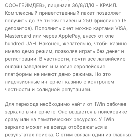
OOO«ГЕЙМДЕВ», лицензия 36/8/Л/КІ – КРАИЛ.
Комплексный приветственный пакет позволяет
получить до 35 тысяч гривен и 250 фриспинов (5
депозитов). Пополнить счет можно картами VISA,
Mastercard или через ApplePay, внеся от one
hundred UAH. Наконец, желательно, чтобы казино
имело демо режим, позволяя играть без денег и
регистрации. В частности, почти все латвийские
онлайн заведения и многие европейские
платформы не имеют демо режима. Но это
лицензионные интернет казино с контролем
честности и солидной репутацией.
Для перехода необходимо найти от 1Win рабочее
зеркало в интернете. Оно выдается в поисковике
сразу или на тематических ресурсах. У 1Win
зеркало может не всегда отображаться в
результатах поиска. С этим связан один из главных