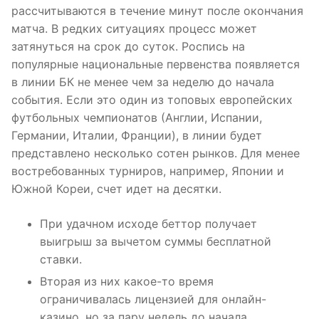
рассчитываются в течение минут после окончания
матча. В редких ситуациях процесс может
затянуться на срок до суток. Роспись на
популярные национальные первенства появляется
в линии БК не менее чем за неделю до начала
события. Если это один из топовых европейских
футбольных чемпионатов (Англии, Испании,
Германии, Италии, Франции), в линии будет
представлено несколько сотен рынков. Для менее
востребованных турниров, например, Японии и
Южной Кореи, счет идет на десятки.
При удачном исходе беттор получает
выигрыш за вычетом суммы бесплатной
ставки.
Вторая из них какое-то время
ограничивалась лицензией для онлайн-
казино, но за пару недель до начала