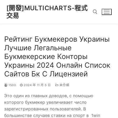
Skip
[開發]MULTICHARTS-程式
to
交易
content
Search for:
Рейтинг Букмекеров Украины
Лучшие Легальные
Букмекерские Конторы
Украины 2024 Онлайн Список
Сайтов Бк С Лицензией
1500
2024 年 11 月 5 日
未分類
Это один из главных доводов, с помощью
которого букмекер увеличивает число
зарегистрированных пользователей. В
большинстве случаев ставки на спорт в 1win