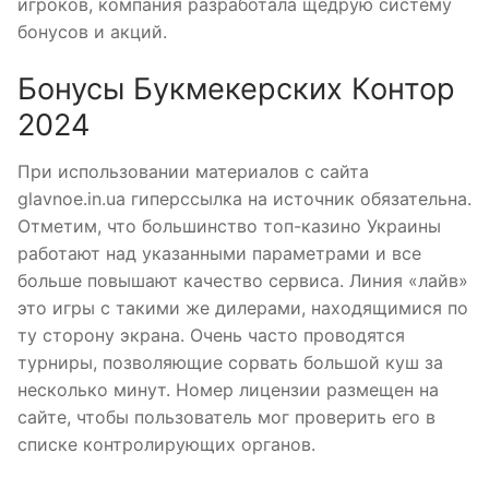
игроков, компания разработала щедрую систему
бонусов и акций.
Бонусы Букмекерских Контор
2024
При использовании материалов с сайта
glavnoe.in.ua гиперссылка на источник обязательна.
Отметим, что большинство топ-казино Украины
работают над указанными параметрами и все
больше повышают качество сервиса. Линия «лайв»
это игры с такими же дилерами, находящимися по
ту сторону экрана. Очень часто проводятся
турниры, позволяющие сорвать большой куш за
несколько минут. Номер лицензии размещен на
сайте, чтобы пользователь мог проверить его в
списке контролирующих органов.