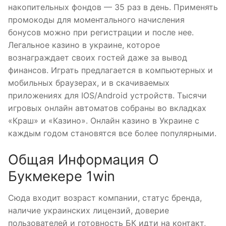
накопительных фондов — 35 раз в день. Применять
промокоды для моментального начисления
бонусов можно при регистрации и после нее.
Легальное казино в украине, которое
вознаграждает своих гостей даже за вывод
финансов. Играть предлагается в компьютерных и
мобильных браузерах, и в скачиваемых
приложениях для IOS/Android устройств. Тысячи
игровых онлайн автоматов собраны во вкладках
«Краш» и «Казино». Онлайн казино в Украине с
каждым годом становятся все более популярными.
Общая Информация О
Букмекере 1win
Сюда входит возраст компании, статус бренда,
наличие украинских лицензий, доверие
пользователей и готовность БК идти на контакт,