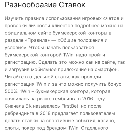
Разнообразие Ставок
Изучить правила использования игровых счетов и
проверки личности клиентов подробнее можно на
официальном сайте букмекерской конторы в
разделе «Правила» — «Общие положения и
условия». Чтобы начать пользоваться
букмекерской конторой 1Win, надо пройти
регистрацию. Сделать это можно как на сайте, так
и загрузив мобильное приложение на смартфон.
Читайте в отдельной статье как проходит
регистрация 1Win и за что можно получить бонус
500%. 1Win – букмекерская контора, которая
появилась на рынке гемблинга в 2016 году.
Сначала БК называлась FirstBet, но после
ребрендинга в 2018 предлагает пользователям
делать ставки на спортивные события, казино,
слоты, покер под брендом 1Win. Отдельного