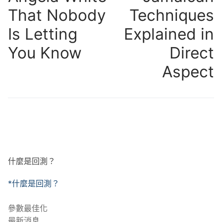
That Nobody
Techniques
Is Letting
Explained in
You Know
Direct
Aspect
什麼是回測？
*什麼是回測？
參數最佳化
最新消息