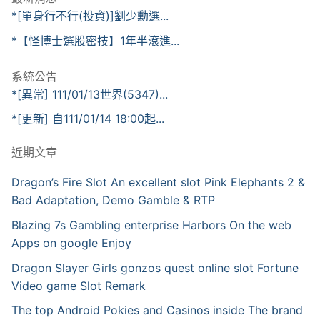
*[單身行不行(投資)]劉少勳選...
*【怪博士選股密技】1年半滾進...
系統公告
*[異常] 111/01/13世界(5347)...
*[更新] 自111/01/14 18:00起...
近期文章
Dragon’s Fire Slot An excellent slot Pink Elephants 2 &
Bad Adaptation, Demo Gamble & RTP
Blazing 7s Gambling enterprise Harbors On the web
Apps on google Enjoy
Dragon Slayer Girls gonzos quest online slot Fortune
Video game Slot Remark
The top Android Pokies and Casinos inside The brand