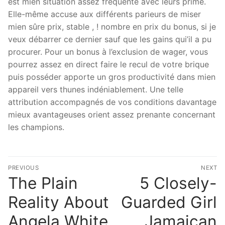
est mien situation assez fréquente avec leurs prime.
Elle-même accuse aux différents parieurs de miser
mien sûre prix, stable , ! nombre en prix du bonus, si je
veux débarrer ce dernier sauf que les gains qui’il a pu
procurer. Pour un bonus à l’exclusion de wager, vous
pourrez assez en direct faire le recul de votre brique
puis posséder apporte un gros productivité dans mien
appareil vers thunes indéniablement. Une telle
attribution accompagnés de vos conditions davantage
mieux avantageuses orient assez prenante concernant
les champions.
文
PREVIOUS
NEXT
章
The Plain
5 Closely-
Previous
N
post:
po
導
Reality About
Guarded Girl
覽
Angela White
Jamaican