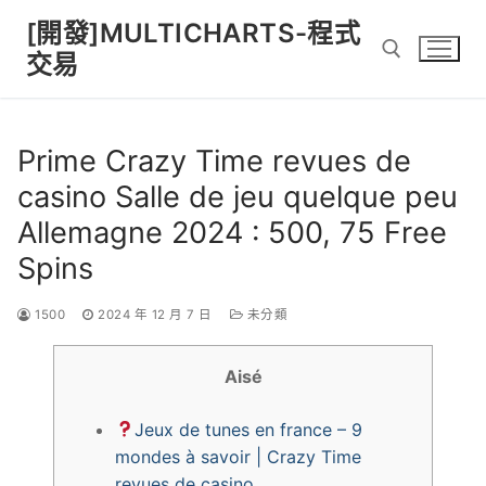
Skip
[開發]MULTICHARTS-程式
to
交易
content
Search for:
Prime Crazy Time revues de
casino Salle de jeu quelque peu
Allemagne 2024 : 500, 75 Free
Spins
1500
2024 年 12 月 7 日
未分類
Aisé
Jeux de tunes en france – 9
mondes à savoir | Crazy Time
revues de casino