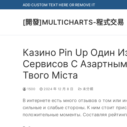
Skip
ADD CUSTOM TEXT HERE OR REMOVE IT
to
content
[開發]MULTICHARTS-程式交易
Казино Pin Up Один 
Сервисов С Азартными
Твого Міста
1500
2024 年 12 月 8 日
未分類
В интернете есть много отзывов о том или и
сильные и слабые стороны. К ним стоит при
положительные моменты. Составляя рейтинги