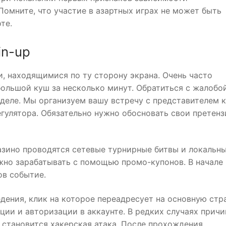
Помните, что участие в азартных играх не может быть
те.
in-up
и, находящимися по ту сторону экрана. Очень часто
ольшой куш за несколько минут. Обратиться с жалобо
деле. Мы организуем вашу встречу с представителем к
гулятора. Обязательно нужно обосновать свои претенз
азино проводятся сетевые турнирные битвы и локальн
ожно зарабатывать с помощью промо-купонов. В начале
ов событие.
дения, клик на которое переадресует на основную стр
ции и авторизации в аккаунте. В редких случаях прич
 становится хакерская атака. После прохождения