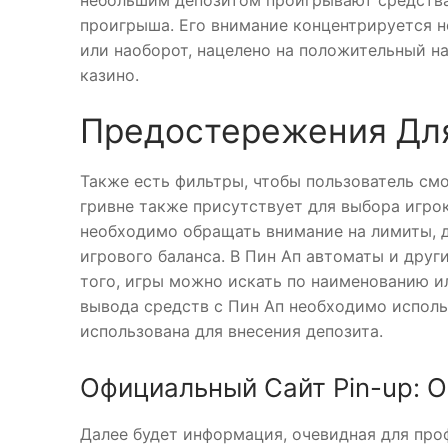
небольшим депозитом проигрывают средства
проигрыша. Его внимание концентрируется не
или наоборот, нацелено на положительный н
казино.
Предостережения Дл
Также есть фильтры, чтобы пользователь смо
гривне также присутствует для выбора игро
необходимо обращать внимание на лимиты, д
игрового баланса. В Пин Ап автоматы и друг
того, игры можно искать по наименованию ил
вывода средств с Пин Ап необходимо исполь
использована для внесения депозита.
Официальный Сайт Pin-up: 
Далее будет информация, очевидная для про