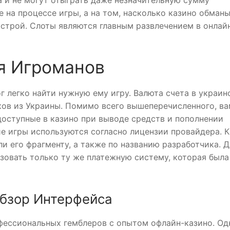
 и не могут отыграть даже незначительную сумму
 на процессе игры, а на том, насколько казино обманы
астрой. Слоты являются главным развлечением в онлай
я Игроманов
г легко найти нужную ему игру. Валюта счета в украин
ков из Украины. Помимо всего вышеперечисленного, в
оступные в казино при выводе средств и пополнении
ие игры используются согласно лицензии провайдера. 
и его фрагменту, а также по названию разработчика. Д
зовать только ту же платежную систему, которая была
Обзор Интерфейса
фессиональных гемблеров с опытом офлайн-казино. Од