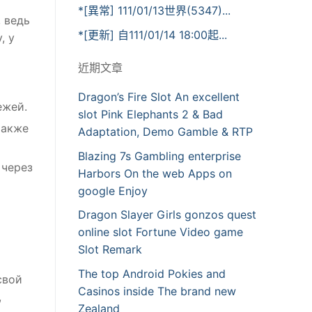
*[異常] 111/01/13世界(5347)...
 ведь
*[更新] 自111/01/14 18:00起...
, у
近期文章
Dragon’s Fire Slot An excellent
ежей.
slot Pink Elephants 2 & Bad
также
Adaptation, Demo Gamble & RTP
Blazing 7s Gambling enterprise
 через
Harbors On the web Apps on
google Enjoy
Dragon Slayer Girls gonzos quest
online slot Fortune Video game
Slot Remark
The top Android Pokies and
свой
Casinos inside The brand new
,
Zealand