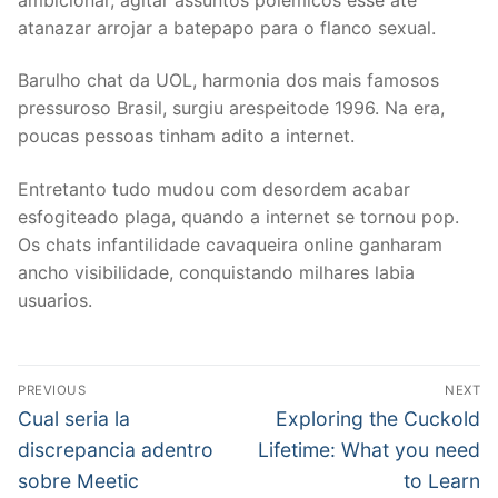
atanazar arrojar a batepapo para o flanco sexual.
Barulho chat da UOL, harmonia dos mais famosos
pressuroso Brasil, surgiu arespeitode 1996. Na era,
poucas pessoas tinham adito a internet.
Entretanto tudo mudou com desordem acabar
esfogiteado plaga, quando a internet se tornou pop.
Os chats infantilidade cavaqueira online ganharam
ancho visibilidade, conquistando milhares labia
usuarios.
文
PREVIOUS
NEXT
章
Previous
Next
Cual seria la
Exploring the Cuckold
post:
post:
導
discrepancia adentro
Lifetime: What you need
sobre Meetic
to Learn
覽