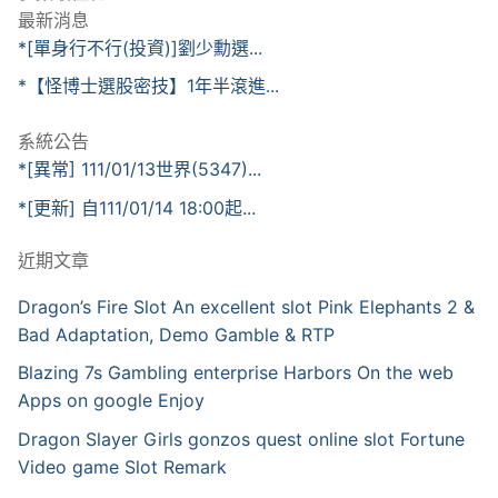
最新消息
*[單身行不行(投資)]劉少勳選...
*【怪博士選股密技】1年半滾進...
系統公告
*[異常] 111/01/13世界(5347)...
*[更新] 自111/01/14 18:00起...
近期文章
Dragon’s Fire Slot An excellent slot Pink Elephants 2 &
Bad Adaptation, Demo Gamble & RTP
Blazing 7s Gambling enterprise Harbors On the web
Apps on google Enjoy
Dragon Slayer Girls gonzos quest online slot Fortune
Video game Slot Remark