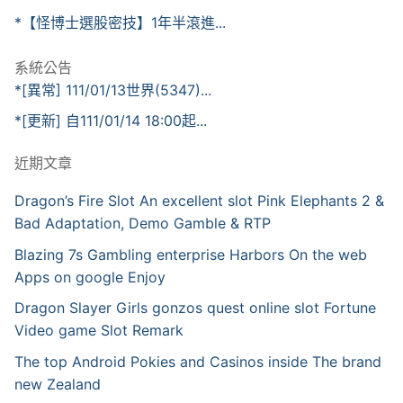
*【怪博士選股密技】1年半滾進...
系統公告
*[異常] 111/01/13世界(5347)...
*[更新] 自111/01/14 18:00起...
近期文章
Dragon’s Fire Slot An excellent slot Pink Elephants 2 &
Bad Adaptation, Demo Gamble & RTP
Blazing 7s Gambling enterprise Harbors On the web
Apps on google Enjoy
Dragon Slayer Girls gonzos quest online slot Fortune
Video game Slot Remark
The top Android Pokies and Casinos inside The brand
new Zealand