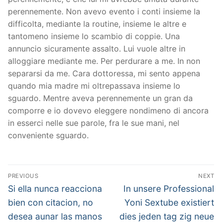
perennemente. Non avevo evento i conti insieme la
difficolta, mediante la routine, insieme le altre e
tantomeno insieme lo scambio di coppie. Una
annuncio sicuramente assalto. Lui vuole altre in
alloggiare mediante me. Per perdurare a me. In non
separarsi da me. Cara dottoressa, mi sento appena
quando mia madre mi oltrepassava insieme lo
sguardo. Mentre aveva perennemente un gran da
comporre e io dovevo eleggere nondimeno di ancora
in esserci nelle sue parole, fra le sue mani, nel
conveniente sguardo.
文
PREVIOUS
NEXT
章
Previous
Next
Si ella nunca reacciona
In unsere Professional
post:
post:
導
bien con citacion, no
Yoni Sextube existiert
desea aunar las manos
dies jeden tag zig neue
覽