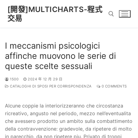
Skip
[開發]MULTICHARTS-程式
to
交易
content
Search for:
I meccanismi psicologici
affinche muovono le serie di
queste scelte sessuali
1500
2024 年 12 月 29 日
CATALOGHI DI SPOSI PER CORRISPONDENZA
0 COMMENTS
Alcune coppie la interiorizzeranno che circostanza
ricreativo, angusto nel periodo, mezzo nell’eventualita
che avessero prodotto un ambito sulla combattimento
della contravvenzione: gradevole, da ripetere di molto
in parecchio, da non ripetere piu. Privato di troppi