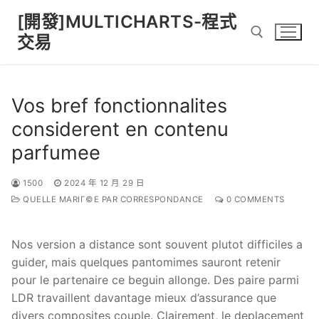
Skip
[開發]MULTICHARTS-程式
to
交易
content
Search for:
Vos bref fonctionnalites
considerent en contenu
parfumee
1500
2024 年 12 月 29 日
QUELLE MARIГ©E PAR CORRESPONDANCE
0 COMMENTS
Nos version a distance sont souvent plutot difficiles a
guider, mais quelques pantomimes sauront retenir
pour le partenaire ce beguin allonge. Des paire parmi
LDR travaillent davantage mieux d’assurance que
divers composites couple. Clairement, le deplacement