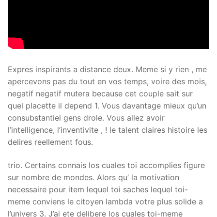
Expres inspirants a distance deux. Meme si y rien , me
apercevons pas du tout en vos temps, voire des mois,
negatif negatif mutera because cet couple sait sur
quel placette il depend 1. Vous davantage mieux qu’un
consubstantiel gens drole. Vous allez avoir
l’intelligence, l’inventivite , ! le talent claires histoire les
delires reellement fous.
trio. Certains connais los cuales toi accomplies figure
sur nombre de mondes. Alors qu’ la motivation
necessaire pour item lequel toi saches lequel toi-
meme conviens le citoyen lambda votre plus solide a
l’univers 3. J’ai ete delibere los cuales toi-meme