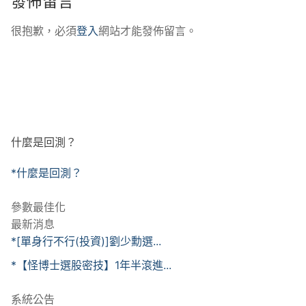
發佈留言
很抱歉，必須
登入
網站才能發佈留言。
什麼是回測？
*什麼是回測？
參數最佳化
最新消息
*[單身行不行(投資)]劉少勳選...
*【怪博士選股密技】1年半滾進...
系統公告