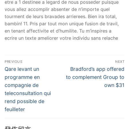
etre a 1 destinee a legard de nous posseder puisque
vous allez accomplir absenter de n’importe quel
tourment de leurs bravades arrierees. Bien ira total,
bambin! 11. Pris par tout mon unique fusion de travil,
en tenant affectivite et d’humilite. Tu m’inspires a
ecrire un texte ameliorer votre individu sans relache
文
PREVIOUS
NEXT
章
Previous
Next
Qare levant un
Bradford’s app offered
post:
post:
導
programme en
to complement Group to
compagnie de
own $31
覽
teleconsultation qui
rend possible de
feuilleter