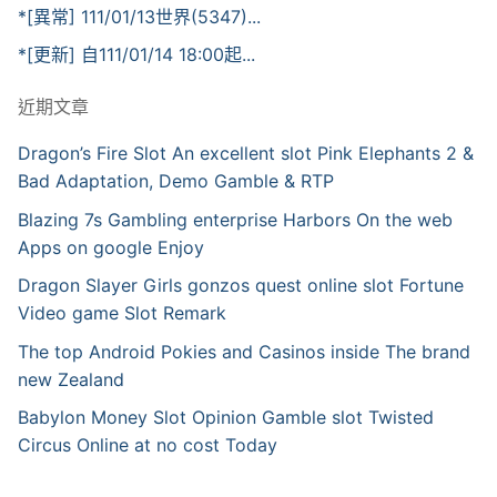
*[異常] 111/01/13世界(5347)...
*[更新] 自111/01/14 18:00起...
近期文章
Dragon’s Fire Slot An excellent slot Pink Elephants 2 &
Bad Adaptation, Demo Gamble & RTP
Blazing 7s Gambling enterprise Harbors On the web
Apps on google Enjoy
Dragon Slayer Girls gonzos quest online slot Fortune
Video game Slot Remark
The top Android Pokies and Casinos inside The brand
new Zealand
Babylon Money Slot Opinion Gamble slot Twisted
Circus Online at no cost Today