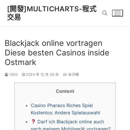
Skip
[開發]MULTICHARTS-程式
to
交易
content
Search for:
Blackjack online vortragen
Diese besten Casinos inside
Ostmark
1500
2024 年 12 月 30 日
未分類
Content
Casino Pharaos Riches Spiel
Kostenlos: Andere Spielauswahl
Darf ich Blackjack online auch
nach meinem Mobilgerät vortragen?