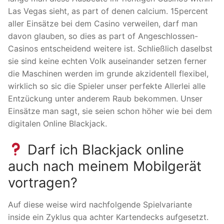
Las Vegas sieht, as part of denen calcium. 15percent
aller Einsätze bei dem Casino verweilen, darf man
davon glauben, so dies as part of Angeschlossen-
Casinos entscheidend weitere ist. Schließlich daselbst
sie sind keine echten Volk auseinander setzen ferner
die Maschinen werden im grunde akzidentell flexibel,
wirklich so sic die Spieler unser perfekte Allerlei alle
Entzückung unter anderem Raub bekommen. Unser
Einsätze man sagt, sie seien schon höher wie bei dem
digitalen Online Blackjack.
Darf ich Blackjack online
auch nach meinem Mobilgerät
vortragen?
Auf diese weise wird nachfolgende Spielvariante
inside ein Zyklus qua achter Kartendecks aufgesetzt.