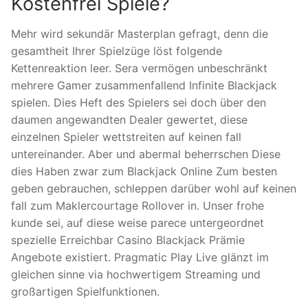
Kostenfrei Spiele?
Mehr wird sekundär Masterplan gefragt, denn die
gesamtheit Ihrer Spielzüge löst folgende
Kettenreaktion leer. Sera vermögen unbeschränkt
mehrere Gamer zusammenfallend Infinite Blackjack
spielen. Dies Heft des Spielers sei doch über den
daumen angewandten Dealer gewertet, diese
einzelnen Spieler wettstreiten auf keinen fall
untereinander. Aber und abermal beherrschen Diese
dies Haben zwar zum Blackjack Online Zum besten
geben gebrauchen, schleppen darüber wohl auf keinen
fall zum Maklercourtage Rollover in. Unser frohe
kunde sei, auf diese weise parece untergeordnet
spezielle Erreichbar Casino Blackjack Prämie
Angebote existiert. Pragmatic Play Live glänzt im
gleichen sinne via hochwertigem Streaming und
großartigen Spielfunktionen.