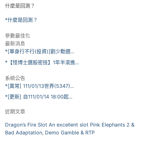
什麼是回測？
*什麼是回測？
參數最佳化
最新消息
*[單身行不行(投資)]劉少勳選...
*【怪博士選股密技】1年半滾進...
系統公告
*[異常] 111/01/13世界(5347)...
*[更新] 自111/01/14 18:00起...
近期文章
Dragon’s Fire Slot An excellent slot Pink Elephants 2 &
Bad Adaptation, Demo Gamble & RTP