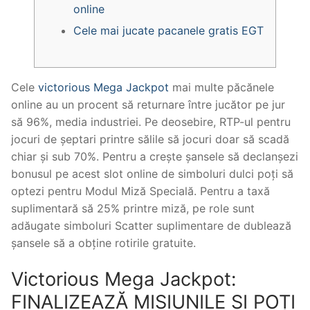
online
Cele mai jucate pacanele gratis EGT
Cele
victorious Mega Jackpot
mai multe păcănele
online au un procent să returnare între jucător pe jur
să 96%, media industriei. Pe deosebire, RTP-ul pentru
jocuri de șeptari printre sălile să jocuri doar să scadă
chiar și sub 70%. Pentru a crește șansele să declanșezi
bonusul pe acest slot online de simboluri dulci poți să
optezi pentru Modul Miză Specială.
Pentru a taxă
suplimentară să 25% printre miză, pe role sunt
adăugate simboluri Scatter suplimentare de dublează
șansele să a obține rotirile gratuite.
Victorious Mega Jackpot:
FINALIZEAZĂ MISIUNILE ȘI POȚI