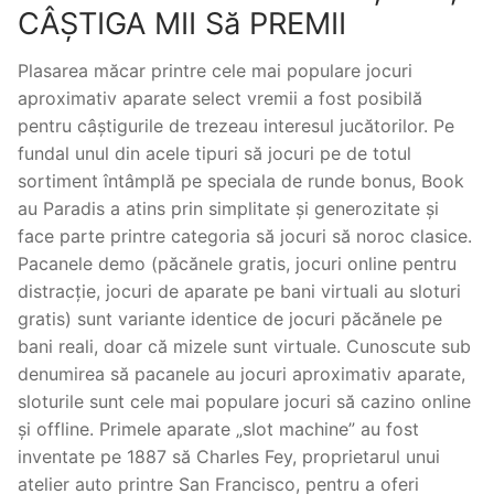
CÂȘTIGA MII Să PREMII
Plasarea măcar printre cele mai populare jocuri
aproximativ aparate select vremii a fost posibilă
pentru câștigurile de trezeau interesul jucătorilor. Pe
fundal unul din acele tipuri să jocuri pe de totul
sortiment întâmplă pe speciala de runde bonus, Book
au Paradis a atins prin simplitate și generozitate și
face parte printre categoria să jocuri să noroc clasice.
Pacanele demo (păcănele gratis, jocuri online pentru
distracție, jocuri de aparate pe bani virtuali au sloturi
gratis) sunt variante identice de jocuri păcănele pe
bani reali, doar că mizele sunt virtuale. Cunoscute sub
denumirea să pacanele au jocuri aproximativ aparate,
sloturile sunt cele mai populare jocuri să cazino online
și offline. Primele aparate „slot machine” au fost
inventate pe 1887 să Charles Fey, proprietarul unui
atelier auto printre San Francisco, pentru a oferi