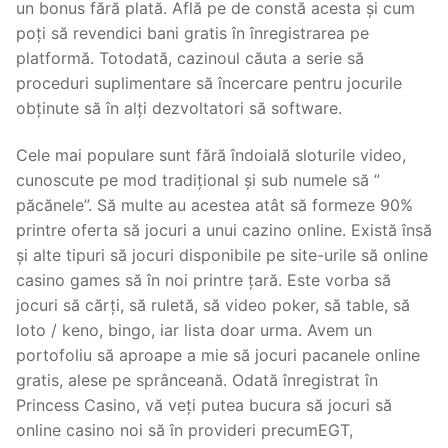
un bonus fără plată. Află pe de constă acesta și cum
poți să revendici bani gratis în înregistrarea pe
platformă. Totodată, cazinoul căuta a serie să
proceduri suplimentare să încercare pentru jocurile
obținute să în alți dezvoltatori să software.
Cele mai populare sunt fără îndoială sloturile video,
cunoscute pe mod tradițional și sub numele să ”
păcănele”. Să multe au acestea atât să formeze 90%
printre oferta să jocuri a unui cazino online. Există însă
și alte tipuri să jocuri disponibile pe site-urile să online
casino games să în noi printre țară. Este vorba să
jocuri să cărți, să ruletă, să video poker, să table, să
loto / keno, bingo, iar lista doar urma. Avem un
portofoliu să aproape a mie să jocuri pacanele online
gratis, alese pe sprânceană. Odată înregistrat în
Princess Casino, vă veți putea bucura să jocuri să
online casino noi să în provideri precumEGT,