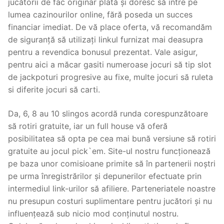
jucătorii de fac originar plată și doresc să intre pe
lumea cazinourilor online, fără poseda un succes
financiar imediat. De vă place oferta, vă recomandăm
de siguranță să utilizați linkul furnizat mai deasupra
pentru a revendica bonusul prezentat. Vale asigur,
pentru aici a măcar gasiti numeroase jocuri să tip slot
de jackpoturi progresive au fixe, multe jocuri să ruleta
si diferite jocuri să carti.
Da, 6, 8 au 10 slingos acordă runda corespunzătoare
să rotiri gratuite, iar un full house vă oferă
posibilitatea să opta pe cea mai bună versiune să rotiri
gratuite au jocul pick`em. Site-ul nostru funcționează
pe baza unor comisioane primite să în partenerii noștri
pe urma înregistrărilor și depunerilor efectuate prin
intermediul link-urilor să afiliere. Parteneriatele noastre
nu presupun costuri suplimentare pentru jucători și nu
influențează sub nicio mod conținutul nostru.