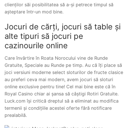
clienților săi posibilitatea să a-și petrece timpul să
așteptare într-un mod bine.
Jocuri de cărți, jocuri să table și
alte tipuri să jocuri pe
cazinourile online
Care învârtire în Roata Norocului vine de Runde
Gratuite, Speciale au Runde pe timp. Au că îți place să
joci versiuni moderne select sloturilor de fructe clasice
au preferi ceva mai modern, avem jocuri să sloturi
online exclusive pentru tine! Cel mai bine este că în
Royal Casino chiar ai șansa să câștigi Rotiri Gratuite.
Luck.com își critică dreptul să a eliminat au modifica
termenii și condițiile acestei oferte fără notificare
prealabilă.