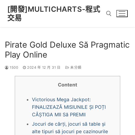
Skip
[開發]MULTICHARTS-程式
to
交易
content
Search for:
Pirate Gold Deluxe Să Pragmatic
Play Online
1500
2024 年 12 月 31 日
未分類
Content
Victorious Mega Jackpot:
FINALIZEAZĂ MISIUNILE ȘI POȚI
CÂȘTIGA MII Să PREMII
Jocuri de cărți, jocuri să table și
alte tipuri să jocuri pe cazinourile