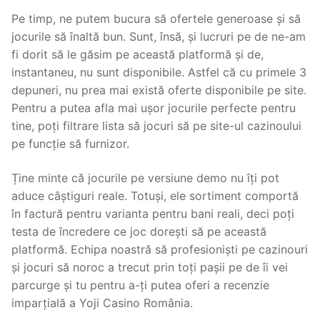
Pe timp, ne putem bucura să ofertele generoase și să
jocurile să înaltă bun. Sunt, însă, și lucruri pe de ne-am
fi dorit să le găsim pe această platformă și de,
instantaneu, nu sunt disponibile. Astfel că cu primele 3
depuneri, nu prea mai există oferte disponibile pe site.
Pentru a putea afla mai ușor jocurile perfecte pentru
tine, poți filtrare lista să jocuri să pe site-ul cazinoului
pe funcție să furnizor.
Ține minte că jocurile pe versiune demo nu îți pot
aduce câștiguri reale. Totuși, ele sortiment comportă
în factură pentru varianta pentru bani reali, deci poți
testa de încredere ce joc dorești să pe această
platformă. Echipa noastră să profesioniști pe cazinouri
și jocuri să noroc a trecut prin toți pașii pe de îi vei
parcurge și tu pentru a-ți putea oferi a recenzie
imparțială a Yoji Casino România.