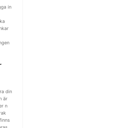
gga in
ska
nkar
ingen
r
ra din
n är
er n
rak
finns
eras