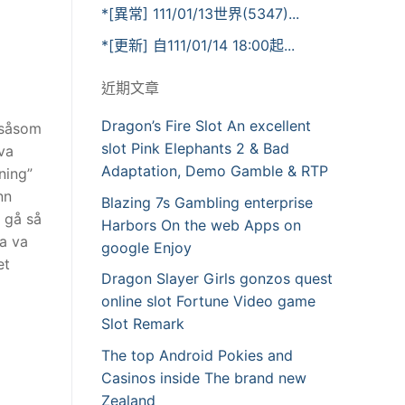
*[異常] 111/01/13世界(5347)...
*[更新] 自111/01/14 18:00起...
近期文章
Dragon’s Fire Slot An excellent
 såsom
slot Pink Elephants 2 & Bad
va
Adaptation, Demo Gamble & RTP
ning”
nn
Blazing 7s Gambling enterprise
l gå så
Harbors On the web Apps on
na va
google Enjoy
et
Dragon Slayer Girls gonzos quest
online slot Fortune Video game
Slot Remark
g
The top Android Pokies and
Casinos inside The brand new
Zealand