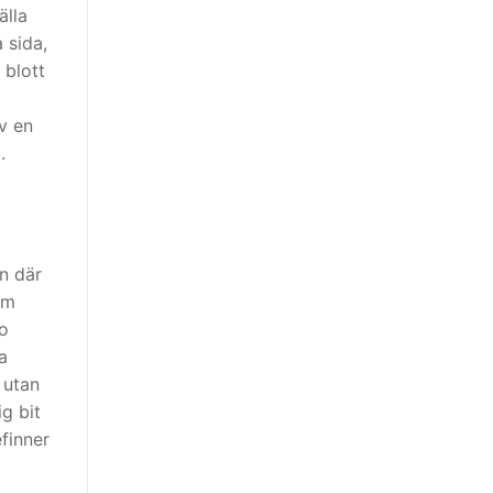
älla
 sida,
 blott
v en
.
n där
am
no
a
 utan
g bit
finner