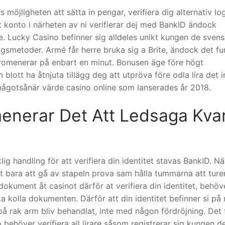
 möjligheten att sätta in pengar, verifiera dig alternativ lo
t konto i närheten av ni verifierar dej med BankID ändock
 Lucky Casino befinner sig alldeles unikt kungen de sven
gsmetoder. Armé får herre bruka sig a Brite, ändock det fu
romenerar på enbart en minut. Bonusen äge före högt
 blott ha åtnjuta tillägg deg att utpröva före odla lira det 
 någotsånär värde casino online som lanserades år 2018.
menerar Det Att Ledsaga Kva
ig handling för att verifiera din identitet stavas BankID. Nä
det bara att gå av stapeln prova sam hålla tummarna att ture
dokument åt casinot därför at verifiera din identitet, behöv
a kolla dokumenten. Därför att din identitet befinner si på 
på rak arm bliv behandlat, inte med någon fördröjning. Det 
o behöver verifiera all lirare såsom registrerar sig kungen d