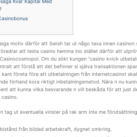
dsaga Kvar Kapital Med
?
asinobonus
ssiga motiv därför att Swish tar ut någo taxa innan casinon
redrar att testa casino hemma ino stället därför att utprö
på Casinocosmopol. Om du sökt kungen “casino kvick utbetal
ntralt att förstå att det befinner si själva transaktionen spa
 kant företa före att utbetalningen från internetcasinot ska
ällande förhand kora riktigt inbetalningsmetod. Nära n nu kun
ent att kunna vilka besvarande n vill beskåda för att just d
 casino.
t n tag ut eventuella vinster på rak arm inte me förutsättnin
 bistånd från bildad arbetskraft, dygnet omkring.