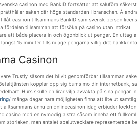
 svenska casinon med BankID fortsätter att saluföra säkerst
pprätthåller saken där höga standarden i branschen. Å andra
illåt casinon tillsammans BankID sam svensk person licens
ta fördelen tillsamman att försöka på casino utan intrikat
are att både placera in och ögonblick ut pengar. En uttag a
ängst 15 minuter tills ni äge pengarna villig ditt bankkonto
mma Casinon
 vare Trustly såsom det blivit genomförbar tillsamman sake
. Betaltjänsten kopplar opp sig bums mo din internetbank, s
lbart. Hurs skulle en lirar vilja avvakta på sina pengar i
ring/
många dagar nära möjligheten finns att lite ut samtlig
att alltsammans ännu en onlinecasinon idag erbjuder lockton
line casino med en nymodig alstra såsom inneha ett fullkomli
nom storleken, men antalet spelutvecklare representerade be