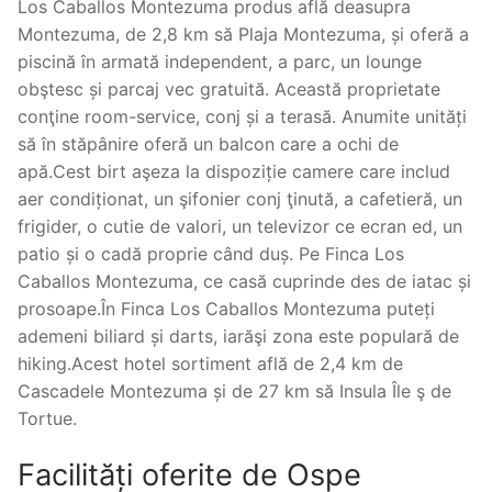
Los Caballos Montezuma produs află deasupra
Montezuma, de 2,8 km să Plaja Montezuma, și oferă a
piscină în armată independent, a parc, un lounge
obştesc și parcaj vec gratuită. Această proprietate
conţine room-service, conj și a terasă. Anumite unități
să în stăpânire oferă un balcon care a ochi de
apă.Cest birt aşeza la dispoziție camere care includ
aer condiționat, un şifonier conj ţinută, a cafetieră, un
frigider, o cutie de valori, un televizor ce ecran ed, un
patio și o cadă proprie când duș. Pe Finca Los
Caballos Montezuma, ce casă cuprinde des de iatac și
prosoape.În Finca Los Caballos Montezuma puteți
ademeni biliard și darts, iarăşi zona este populară de
hiking.Acest hotel sortiment află de 2,4 km de
Cascadele Montezuma și de 27 km să Insula Île ş de
Tortue.
Facilități oferite de Ospe