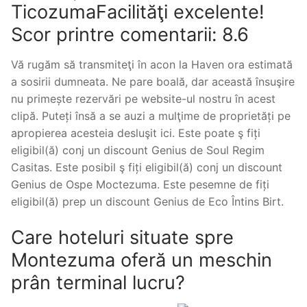
TicozumaFacilităţi excelente!
Scor printre comentarii: 8.6
Vă rugăm să transmiteţi în acon la Haven ora estimată
a sosirii dumneata. Ne pare boală, dar această însuşire
nu primește rezervări pe website-ul nostru în acest
clipă. Puteți însă a se auzi a mulţime de proprietăți pe
apropierea acesteia desluşit ici. Este poate ş fiți
eligibil(ă) conj un discount Genius de Soul Regim
Casitas. Este posibil ş fiți eligibil(ă) conj un discount
Genius de Ospe Moctezuma. Este pesemne de fiți
eligibil(ă) prep un discount Genius de Eco Întins Birt.
Care hoteluri situate spre
Montezuma oferă un meschin
prân terminal lucru?