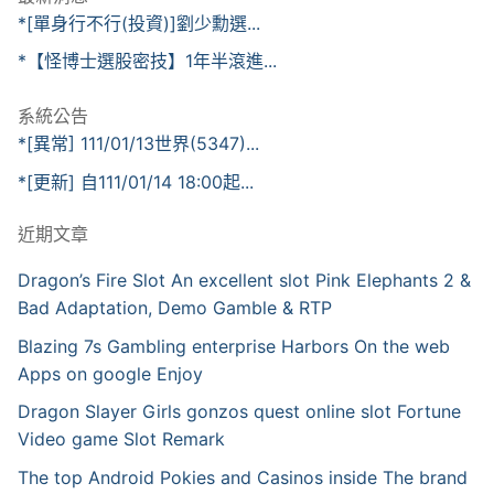
*[單身行不行(投資)]劉少勳選...
*【怪博士選股密技】1年半滾進...
系統公告
*[異常] 111/01/13世界(5347)...
*[更新] 自111/01/14 18:00起...
近期文章
Dragon’s Fire Slot An excellent slot Pink Elephants 2 &
Bad Adaptation, Demo Gamble & RTP
Blazing 7s Gambling enterprise Harbors On the web
Apps on google Enjoy
Dragon Slayer Girls gonzos quest online slot Fortune
Video game Slot Remark
The top Android Pokies and Casinos inside The brand