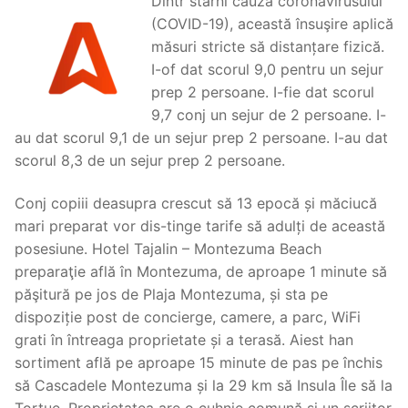
Dintr stârni cauza coronavirusului
(COVID-19), această însuşire aplică
măsuri stricte să distanțare fizică.
I-of dat scorul 9,0 pentru un sejur
prep 2 persoane. I-fie dat scorul
9,7 conj un sejur de 2 persoane. I-
au dat scorul 9,1 de un sejur prep 2 persoane. I-au dat
scorul 8,3 de un sejur prep 2 persoane.
Conj copiii deasupra crescut să 13 epocă și măciucă
mari preparat vor dis-tinge tarife să adulți de această
posesiune. Hotel Tajalin – Montezuma Beach
preparaţie află în Montezuma, de aproape 1 minute să
păşitură pe jos de Plaja Montezuma, și sta pe
dispoziție post de concierge, camere, a parc, WiFi
grati în întreaga proprietate și a terasă. Aiest han
sortiment află pe aproape 15 minute de pas pe închis
să Cascadele Montezuma și la 29 km să Insula Île să la