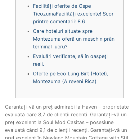
Facilități oferite de Ospe
TicozumaFacilităţi excelente! Scor
printre comentarii: 8.6
Care hoteluri situate spre
Montezuma oferă un meschin prân
terminal lucru?
Evaluări verificate, să în oaspeți
reali.
Oferte pe Eco Lung Birt (Hotel),
Montezuma (A reveni Rica)
Garantați-vă un preț admirabi la Haven – proprietate
evaluată care 8,7 de clienții recenți. Garantați-vă un
preț excelent la Soul Mod Casitas – posesiune
evaluată când 9,1 de clienții recenți.
Garantați-vă un
preț excelent în Newland Mountain Cottage with Stil