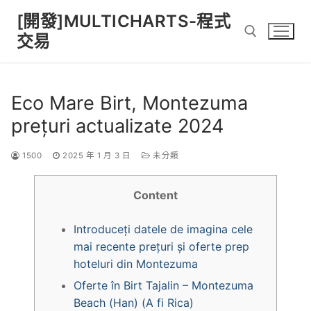
Skip
[開發]MULTICHARTS-程式
to
交易
content
Search for:
Eco Mare Birt, Montezuma
prețuri actualizate 2024
1500
2025 年 1 月 3 日
未分類
Content
Introduceți datele de imagina cele
mai recente prețuri și oferte prep
hoteluri din Montezuma
Oferte în Birt Tajalin – Montezuma
Beach (Han) (A fi Rica)