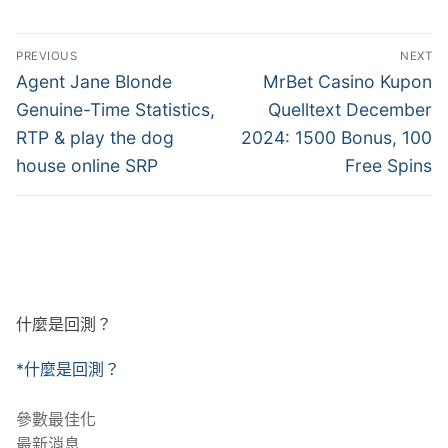
文
PREVIOUS
NEXT
章
Previous
Next
Agent Jane Blonde
MrBet Casino Kupon
post:
post:
導
Genuine-Time Statistics,
Quelltext December
RTP & play the dog
2024: 1500 Bonus, 100
覽
house online SRP
Free Spins
什麼是回測？
*什麼是回測？
參數最佳化
最新消息