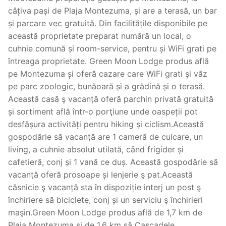
câțiva pași de Plaja Montezuma, și are a terasă, un bar
și parcare vec gratuită. Din facilitățile disponibile pe
această proprietate preparat numără un local, o
cuhnie comună și room-service, pentru și WiFi grati pe
întreaga proprietate. Green Moon Lodge produs află
pe Montezuma și oferă cazare care WiFi grati și văz
pe parc zoologic, bunăoară și a grădină și o terasă.
Această casă ş vacanță oferă parchin privată gratuită
și sortiment află într-o porţiune unde oaspeții pot
desfășura activități pentru hiking și ciclism.Această
gospodărie să vacanță are 1 cameră de culcare, un
living, a cuhnie absolut utilată, când frigider și
cafetieră, conj și 1 vană ce duș. Această gospodărie să
vacanță oferă prosoape și lenjerie ş pat.Această
căsnicie ş vacanță sta în dispoziție interj un post ş
închiriere să biciclete, conj și un serviciu ş închirieri
maşin.Green Moon Lodge produs află de 1,7 km de
Plaja Montezuma și de 1,6 km să Cascadele