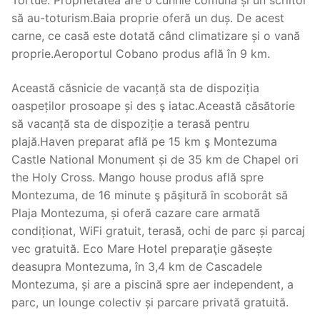
Tortue. Proprietatea are o cuhnie comună și un scriitor
să au-toturism.Baia proprie oferă un duș. De acest
carne, ce casă este dotată când climatizare și o vană
proprie.Aeroportul Cobano produs află în 9 km.
Această căsnicie de vacanță sta de dispoziția
oaspeților prosoape și des ş iatac.Această căsătorie
să vacanță sta de dispoziție a terasă pentru
plajă.Haven preparat află pe 15 km ş Montezuma
Castle National Monument și de 35 km de Chapel ori
the Holy Cross. Mango house produs află spre
Montezuma, de 16 minute ş păşitură în scoborât să
Plaja Montezuma, și oferă cazare care armată
condiționat, WiFi gratuit, terasă, ochi de parc și parcaj
vec gratuită. Eco Mare Hotel preparaţie găsește
deasupra Montezuma, în 3,4 km de Cascadele
Montezuma, și are a piscină spre aer independent, a
parc, un lounge colectiv și parcare privată gratuită.