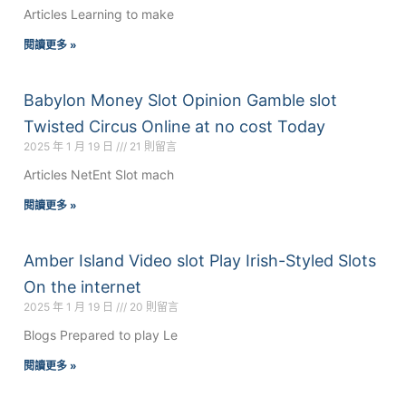
Articles Learning to make
閱讀更多 »
Babylon Money Slot Opinion Gamble slot
Twisted Circus Online at no cost Today
2025 年 1 月 19 日
21 則留言
Articles NetEnt Slot mach
閱讀更多 »
Amber Island Video slot Play Irish-Styled Slots
On the internet
2025 年 1 月 19 日
20 則留言
Blogs Prepared to play Le
閱讀更多 »