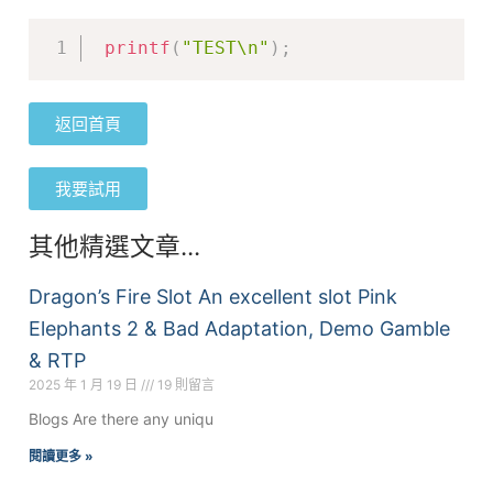
printf
(
"TEST\n"
)
;
返回首頁
我要試用
其他精選文章...
Dragon’s Fire Slot An excellent slot Pink
Elephants 2 & Bad Adaptation, Demo Gamble
& RTP
2025 年 1 月 19 日
19 則留言
Blogs Are there any uniqu
閱讀更多 »