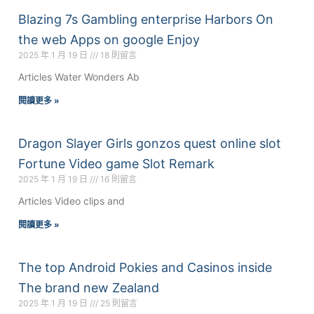
Blazing 7s Gambling enterprise Harbors On
the web Apps on google Enjoy
2025 年 1 月 19 日
18 則留言
Articles Water Wonders Ab
閱讀更多 »
Dragon Slayer Girls gonzos quest online slot
Fortune Video game Slot Remark
2025 年 1 月 19 日
16 則留言
Articles Video clips and
閱讀更多 »
The top Android Pokies and Casinos inside
The brand new Zealand
2025 年 1 月 19 日
25 則留言