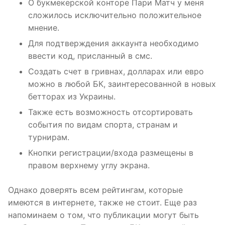
О букмекерской конторе Пари Матч у меня
сложилось исключительно положительное
мнение.
Для подтверждения аккаунта необходимо
ввести код, присланный в смс.
Создать счет в гривнах, долларах или евро
можно в любой БК, заинтересованной в новых
бетторах из Украины.
Также есть возможность отсортировать
события по видам спорта, странам и
турнирам.
Кнопки регистрации/входа размещены в
правом верхнему углу экрана.
Однако доверять всем рейтингам, которые
имеются в интернете, также не стоит. Еще раз
напоминаем о том, что публикации могут быть