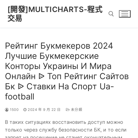
Skip
[開發]MULTICHARTS-程式
to
交易
content
Search for:
Рейтинг Букмекеров 2024
Лучшие Букмекерские
Конторы Украины И Мира
Онлайн ᐉ Топ Рейтинг Сайтов
Бк ᐉ Ставки На Спорт Ua-
football
1500
2024 年 9 月 22 日
未分類
В таких ситуациях восстановить доступ можно
только через службу безопасности БК, и то если
запрет на посещение не станет окончательным.