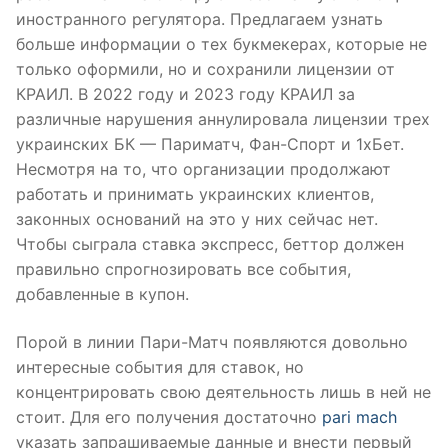
иностранного регулятора. Предлагаем узнать
больше информации о тех букмекерах, которые не
только оформили, но и сохранили лицензии от
КРАИЛ. В 2022 году и 2023 году КРАИЛ за
различные нарушения аннулировала лицензии трех
украинских БК — Париматч, Фан-Спорт и 1хБет.
Несмотря на то, что организации продолжают
работать и принимать украинских клиентов,
законных оснований на это у них сейчас нет.
Чтобы сыграла ставка экспресс, беттор должен
правильно спрогнозировать все события,
добавленные в купон.
Порой в линии Пари-Матч появляются довольно
интересные события для ставок, но
концентрировать свою деятельность лишь в ней не
стоит. Для его получения достаточно
pari mach
указать запрашиваемые данные и внести первый