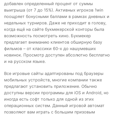
добавлен определенный процент от суммы
выигрыша (от 7 до 15%). Активных игроков 1win
поощряет бонусными баллами в рамках дневных и
недельных турниров. Даже не приходит в голову,
когда ещё на сайте букмекерской конторы была
возможность посмотреть кино. Букмекер
предлагает вниманию клиентов обширную базу
фильмов – от классики 60-х до нашумевших
новинок. Просмотр доступен абсолютно бесплатно
и на русском языке.
Все игровые сайты адаптированы под браузеры
мобильных устройств, многие компании также
предлагают установить приложение. Обычно
доступны версии программы для iOS и Android, но
иногда есть софт только для одной из этих
операционных систем. Данный игровой автомат
позволяют вам играть с большим призовым