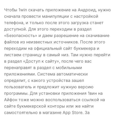
Чтобы 1win скачать приложение на Андроид, нужно
сначала провести манипуляции с настройкой
телефона, и только после этого загрузка станет
доступной. Для этого переходим в раздел
«Безопасность» и даем разрешение на скачивание
файлов из неизвестных источников. После этого
переходим на официальный сайт букмекера и
листаем страницу в самый низ. Там нужно перейти
в раздел «Доступ к сайту», после чего вас
перенаправят в раздел с мобильными
приложениями. Система автоматически
определит, с какого устройства зашел
пользователь и предложит нужную версию
программы. Для установки приложения 1вин на
Айфон тоже можно воспользоваться ссылкой на
сайте букмекерской конторы или же найти
самостоятельно в магазине App Store. За