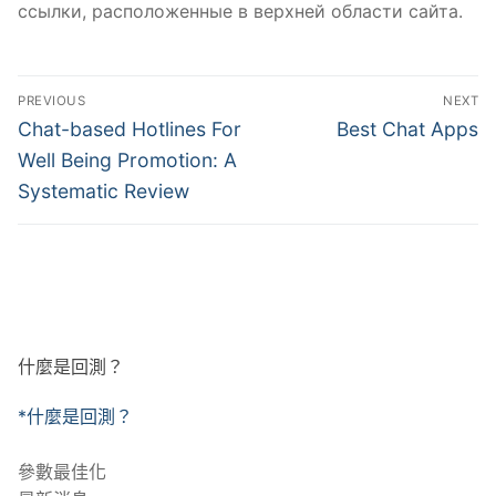
ссылки, расположенные в верхней области сайта.
文
PREVIOUS
NEXT
章
Previous
Next
Chat-based Hotlines For
Best Chat Apps
post:
post:
導
Well Being Promotion: A
Systematic Review
覽
什麼是回測？
*什麼是回測？
參數最佳化