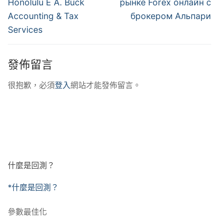
導
Honolulu E A. Buck
рынке Forex онлайн с
Accounting & Tax
брокером Альпари
覽
Services
發佈留言
很抱歉，必須
登入
網站才能發佈留言。
什麼是回測？
*什麼是回測？
參數最佳化