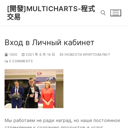
Skip
[開發]MULTICHARTS-程式
to
交易
content
Search for:
Вход в Личный кабинет
1500
2021 年 6 月 14 日
НОВОСТИ КРИПТОВАЛЮТ
0 COMMENTS
Мы работаем не ради наград, но наше постоянное
стремление к созданию продуктов и услуг,