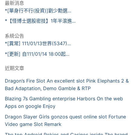
最新消息
*[單身行不行(投資)]劉少勳選...
*【怪博士選股密技】1年半滾進...
系統公告
*[異常] 111/01/13世界(5347)...
*[更新] 自111/01/14 18:00起...
近期文章
Dragon’s Fire Slot An excellent slot Pink Elephants 2 &
Bad Adaptation, Demo Gamble & RTP
Blazing 7s Gambling enterprise Harbors On the web
Apps on google Enjoy
Dragon Slayer Girls gonzos quest online slot Fortune
Video game Slot Remark
The top Android Pokies and Casinos inside The brand