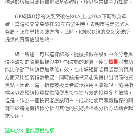
標過於敏感且此指標群眾基礎較好，所以經常被主力操縱。
6.K線與D線的交叉突破在80以上或20以下時較為準
確。當這種交叉突破在50左右發生時，表明市場走勢陷入
盤局，正在尋找突破方向。此時，K線與D線的交叉突破所
提供的買賣信號無效。
綜上所述，可以這樣認為，隨機指數在設計中充分考慮
價格波動的隨機振幅與中短期波動的測算，使其
短期
測市功
能比移動平均線更加準確有效，在市場短期超買超賣的預測
方面又比強弱指數敏感，同時該指標又能夠提供出明確的買
賣點。因此，這一指標被投資者廣泛採用。雖然說，隨機指
標可以為短線投資提供簡便直接快捷有效的投資參考依據，
但是，作為一個投資者應該明白，成功地使用隨機指標的關
鍵在於將隨機指標分析與其他的技術指標或分析方法結合起
來使用。
延伸_VK 量能隨機指標：