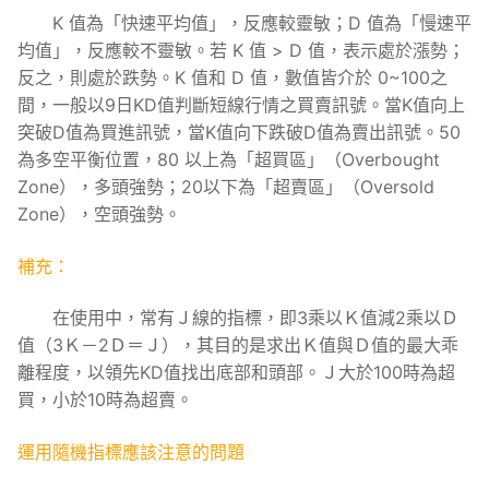
K 值為「快速平均值」，反應較靈敏；D 值為「慢速平
均值」，反應較不靈敏。若 K 值 > D 值，表示處於漲勢；
反之，則處於跌勢。K 值和 D 值，數值皆介於 0~100之
間，一般以9日KD值判斷短線行情之買賣訊號。當K值向上
突破D值為買進訊號，當K值向下跌破D值為賣出訊號。50
為多空平衡位置，80 以上為「超買區」（Overbought
Zone），多頭強勢；20以下為「超賣區」（Oversold
Zone），空頭強勢。
補充：
在使用中，常有Ｊ線的指標，即3乘以Ｋ值減2乘以Ｄ
值（3Ｋ－2Ｄ＝Ｊ），其目的是求出Ｋ值與Ｄ值的最大乖
離程度，以領先KD值找出底部和頭部。Ｊ大於100時為超
買，小於10時為超賣。
運用隨機指標應該注意的問題