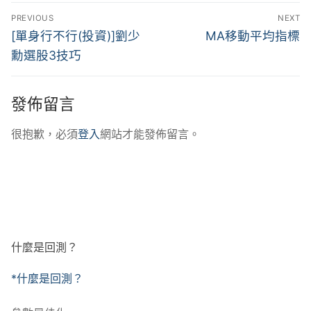
文
PREVIOUS
NEXT
章
Previous
Next
[單身行不行(投資)]劉少
MA移動平均指標
post:
post:
導
勳選股3技巧
覽
發佈留言
很抱歉，必須
登入
網站才能發佈留言。
什麼是回測？
*什麼是回測？