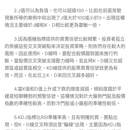
2.J值可以為負值，也可以超過100。比如在前面背馳
現象所舉的案例中就出現了J值大於100或小於0。出現這種
情況主要緣於J線和K、D相比較更為靈敏一些。
3.因為隨機指標提供的買賣信號比較頻繁，投資者孤立
的依據這些交叉突破點來決定投資策略，則依然存在較大的
風險。因此使用K、D線時，要配合股價趨勢圖來進行判
斷。當股價交叉突破支撐壓力線時，若此時K、D線又在超
買區或超賣區相交，KD線提供的股票買賣信號就更為有
效。而且，在此位上K、D來回交叉越多越好。
4.當K值和D值上升或下跌的速度減弱，傾斜度趨於平
緩是短期轉勢的預警信號。這種情況對於大盤熱門股及股價
指數的準確性較高。而對冷門股或小盤股的準確性較低。
5.KDJ指標比RSI準確率高，且有明確的買、賣點出
現，但K、D線交叉時須註意“騙線”出現，主要因為KDJ指