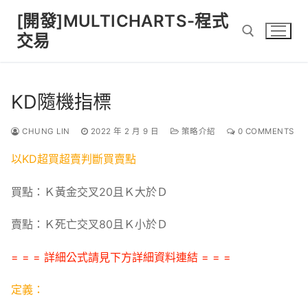
Skip
[開發]MULTICHARTS-程式
to
交易
content
Search for:
KD隨機指標
CHUNG LIN
2022 年 2 月 9 日
策略介紹
0 COMMENTS
以KD超買超賣判斷買賣點
買點：Ｋ黃金交叉20且Ｋ大於Ｄ
賣點：Ｋ死亡交叉80且Ｋ小於Ｄ
= = = 詳細公式請見下方詳細資料連結 = = =
定義：