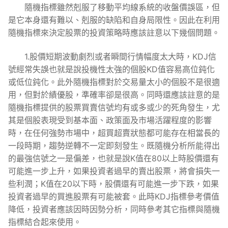
隨機指標雖然剋服了移動平均線系統的收盤價誤區，但
是它本身還有難以、剋服的缺陷和自身局限性。因此在利用
隨機指標來決定股票的投資策略時應該註意以下幾個問題。
1.股價短期波動劇烈或者瞬間行情幅度太大時，KDJ信
號經常失誤也就是說投機性太強的個股KD值容易高位鈍化
或低位鈍化。此外隨機指標對於交易量太小的個股不是很適
用，但對於績優股，準確率卻是很高。同時還應該註意的是
隨機指標提供的股票買賣信號均有或多或少的死角發生，尤
其是個股表現受到基本面、政策面及市場活躍程度的影響
時，在任何強勢市場中，超買超賣狀態都可能存在相當長的
一段時期，趨勢逆轉不一定即刻發生。既隨機分析所能得出
的最強信號之一是偏差，也就是說K值在80以上時股價還有
可能進一步上升，如果投資者過早的賣出股票，將會損失一
些利潤；K值在20以下時，股價還有可能進一步下跌，如果
投資者過早的買進股票有可能被套。此時KDJ指標參考價值
降低，投資者應該因時因勢分析，同時參考其它指標與隨機
指標結合起來使用。