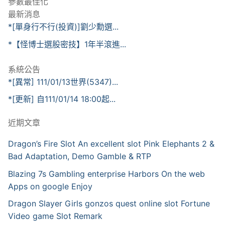
參數最佳化
最新消息
*[單身行不行(投資)]劉少勳選...
*【怪博士選股密技】1年半滾進...
系統公告
*[異常] 111/01/13世界(5347)...
*[更新] 自111/01/14 18:00起...
近期文章
Dragon’s Fire Slot An excellent slot Pink Elephants 2 &
Bad Adaptation, Demo Gamble & RTP
Blazing 7s Gambling enterprise Harbors On the web
Apps on google Enjoy
Dragon Slayer Girls gonzos quest online slot Fortune
Video game Slot Remark