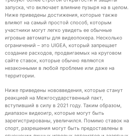
запуска, что включает влияние пузыря на в целом.
Ниже приведены достижения, которые также
влияют на самый простой способ, которым
участники могут легко увидеть ее обычные
игровые автоматы для видеопокера. Несколько
ограничений – это UIGEA, который запрещает
создание расходов, продвигаемых на круговом
сайте ставок, которые обычно являются
незаконными в любой проблеме или даже на
территории.
Ниже приведены нововведения, которые станут
реакцией на Межгосударственный пакт,
вступивший в силу в 2021 году. Таким образом,
диапазон видеоигр, которые могут быть
зарегистрированы, увеличился. Помимо ставок на
спорт, разрешения могут быть предоставлены в
отношении личных игровых автоматов и азартных