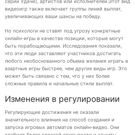
серии Удачи), артистов или исполнителей.Этот вид
видеоигр также включает группы линий выплат,
увеличивающих ваши шансы на победу.
Но психологи не ставят под угрозу конкретные
онлайн-игры в качестве позиции, которые могут
быть порабощающими. Исследования показали,
что эти люди заставляют участников достигать
любого необоснованного объема желания играть в
азартные игры быстрее, чем другие виды игр. Это
может быть связано с тем, что у них более
сложные правила и начальные стили выплат.
Изменения в регулировании
Регулирующие достижения не оказали
значительного влияния на способ создания и
запуска игровых автоматов онлайн-видео. Они
требуют более строгой открытости и защиты