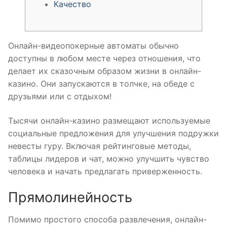
Качество
Онлайн-видеопокерные автоматы обычно
доступны в любом месте через отношения, что
делает их сказочным образом жизни в онлайн-
казино. Они запускаются в толчке, на обеде с
друзьями или с отдыхом!
Тысячи онлайн-казино размещают используемые
социальные предложения для улучшения подружки
невесты гуру.
Включая рейтинговые методы,
таблицы лидеров и чат, можно улучшить чувство
человека и начать предлагать приверженность.
Прямолинейность
Помимо простого способа развлечения, онлайн-