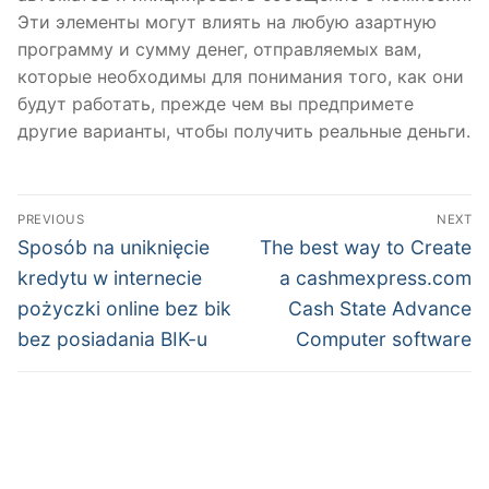
Эти элементы могут влиять на любую азартную
программу и сумму денег, отправляемых вам,
которые необходимы для понимания того, как они
будут работать, прежде чем вы предпримете
другие варианты, чтобы получить реальные деньги.
文
PREVIOUS
NEXT
章
Previous
Next
Sposób na uniknięcie
The best way to Create
post:
post:
導
kredytu w internecie
a cashmexpress.com
pożyczki online bez bik
Cash State Advance
覽
bez posiadania BIK-u
Computer software