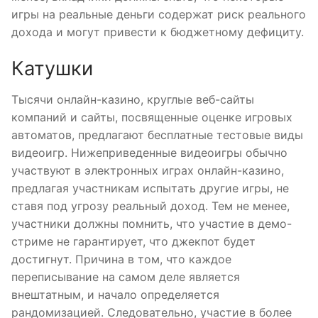
игры на реальные деньги содержат риск реального
дохода и могут привести к бюджетному дефициту.
Катушки
Тысячи онлайн-казино, круглые веб-сайты
компаний и сайты, посвященные оценке игровых
автоматов, предлагают бесплатные тестовые виды
видеоигр. Нижеприведенные видеоигры обычно
участвуют в электронных играх онлайн-казино,
предлагая участникам испытать другие игры, не
ставя под угрозу реальный доход. Тем не менее,
участники должны помнить, что участие в демо-
стриме не гарантирует, что джекпот будет
достигнут. Причина в том, что каждое
переписывание на самом деле является
внештатным, и начало определяется
рандомизацией. Следовательно, участие в более