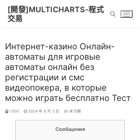
Skip
[開發]MULTICHARTS-程式
to
交易
content
Search for:
Интернет-казино Онлайн-
автоматы для игровые
автоматы онлайн без
регистрации и смс
видеопокера, в которые
можно играть бесплатно Тест
1500
2024 年 6 月 3 日
未分類
Сообщения