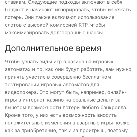
ставкам. Следующие подходы включают в себя
бюджет и начинают игнорировать, чтобы избежать
потерь. Они также включают использование
слотов с высокой комиссией RTP, чтобы
максимизировать долгосрочные шансы.
Дополнительное время
Чтобы узнать виды игр в казино на игровых
автоматах и ​​то, как они будут работать, вам нужно
принять участие в совершенно бесплатном
тестировании игровых автоматов для
видеопокера. Это могут быть, например, онлайн-
игры в интернет-казино на реальные деньги за
вычетом возможности потери любого банкролла.
Кроме того, у них есть возможность вносить
положительные изменения в азартные игры позже
как за приобретение, так и за проигрыш, поэтому