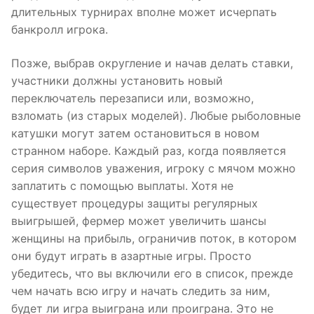
длительных турнирах вполне может исчерпать
банкролл игрока.
Позже, выбрав округление и начав делать ставки,
участники должны установить новый
переключатель перезаписи или, возможно,
взломать (из старых моделей). Любые рыболовные
катушки могут затем остановиться в новом
странном наборе. Каждый раз, когда появляется
серия символов уважения, игроку с мячом можно
заплатить с помощью выплаты. Хотя не
существует процедуры защиты регулярных
выигрышей, фермер может увеличить шансы
женщины на прибыль, ограничив поток, в котором
они будут играть в азартные игры. Просто
убедитесь, что вы включили его в список, прежде
чем начать всю игру и начать следить за ним,
будет ли игра выиграна или проиграна. Это не