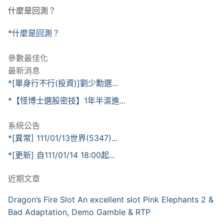
什麼是回測？
*什麼是回測？
參數最佳化
最新消息
*[單身行不行(投資)]劉少勳選...
*【怪博士選股密技】1年半滾進...
系統公告
*[異常] 111/01/13世界(5347)...
*[更新] 自111/01/14 18:00起...
近期文章
Dragon’s Fire Slot An excellent slot Pink Elephants 2 &
Bad Adaptation, Demo Gamble & RTP