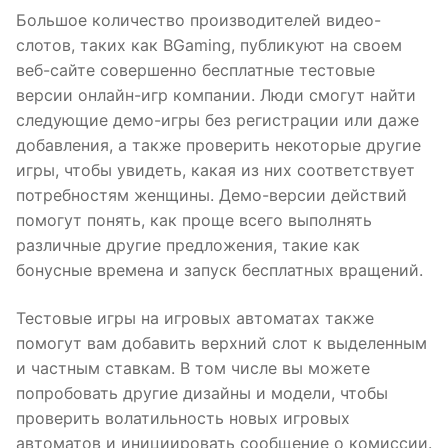
Большое количество производителей видео-
слотов, таких как BGaming, публикуют на своем
веб-сайте совершенно бесплатные тестовые
версии онлайн-игр компании. Люди смогут найти
следующие демо-игры без регистрации или даже
добавления, а также проверить некоторые другие
игры, чтобы увидеть, какая из них соответствует
потребностям женщины. Демо-версии действий
помогут понять, как проще всего выполнять
различные другие предложения, такие как
бонусные времена и запуск бесплатных вращений.
Тестовые игры на игровых автоматах также
помогут вам добавить верхний слот к выделенным
и частным ставкам. В том числе вы можете
попробовать другие дизайны и модели, чтобы
проверить волатильность новых игровых
автоматов и инициировать сообщение о комиссии.