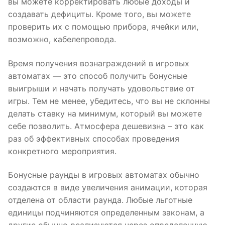
вы можете корректировать любые доходы и
создавать дефициты. Кроме того, вы можете
проверить их с помощью прибора, ячейки или,
возможно, кабелепровода.
Время получения вознаграждений в игровых
автоматах — это способ получить бонусные
выигрыши и начать получать удовольствие от
игры. Тем не менее, убедитесь, что вы не склонны
делать ставку на минимум, который вы можете
себе позволить. Атмосфера дешевизна – это как
раз об эффективных способах проведения
конкретного мероприятия.
Бонусные раунды в игровых автоматах обычно
создаются в виде увеличения анимации, которая
отделена от области раунда. Любые льготные
единицы подчиняются определенным законам, а