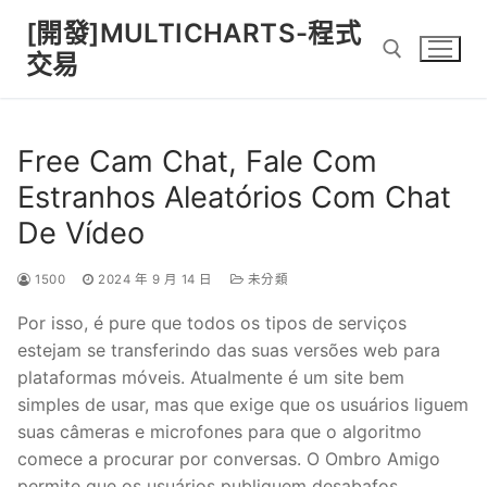
Skip
[開發]MULTICHARTS-程式
to
交易
content
Search for:
Free Cam Chat, Fale Com
Estranhos Aleatórios Com Chat
De Vídeo
1500
2024 年 9 月 14 日
未分類
Por isso, é pure que todos os tipos de serviços
estejam se transferindo das suas versões web para
plataformas móveis. Atualmente é um site bem
simples de usar, mas que exige que os usuários liguem
suas câmeras e microfones para que o algoritmo
comece a procurar por conversas. O Ombro Amigo
permite que os usuários publiquem desabafos