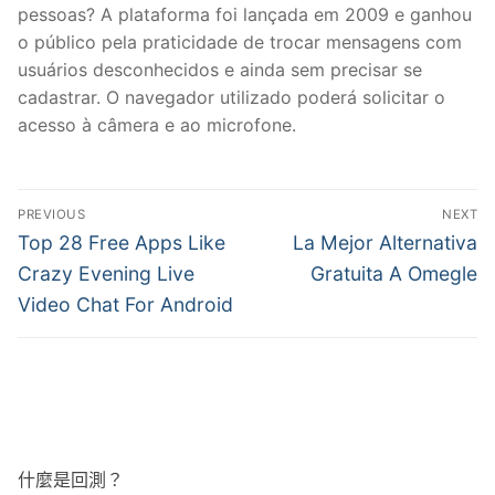
pessoas? A plataforma foi lançada em 2009 e ganhou
o público pela praticidade de trocar mensagens com
usuários desconhecidos e ainda sem precisar se
cadastrar. O navegador utilizado poderá solicitar o
acesso à câmera e ao microfone.
文
PREVIOUS
NEXT
章
Previous
Next
Top 28 Free Apps Like
La Mejor Alternativa
post:
post:
導
Crazy Evening Live
Gratuita A Omegle
Video Chat For Android
覽
什麼是回測？