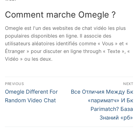
Comment marche Omegle ?
Omegle est l'un des websites de chat vidéo les plus
populaires disponibles en ligne. Il associe des
utilisateurs aléatoires identifiés comme « Vous » et «
Étranger » pour discuter en ligne through « Texte », «
Vidéo » ou les deux.
文
PREVIOUS
NEXT
章
Previous
Next
Omegle Different For
Все Отличия Между Бк
post:
post:
導
Random Video Chat
«париматч» И Бк
Parimatch? База
覽
Знаний «рб»