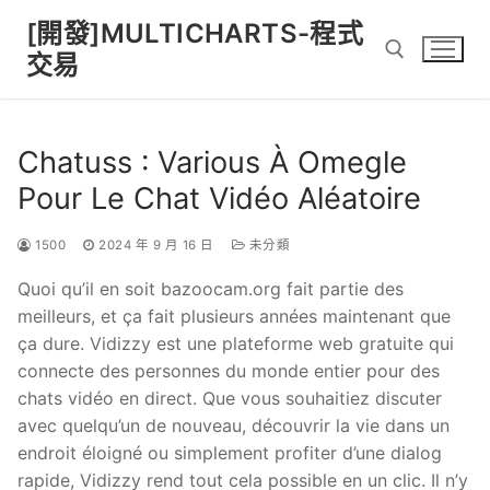
Skip
[開發]MULTICHARTS-程式
to
交易
content
Search for:
Chatuss : Various À Omegle
Pour Le Chat Vidéo Aléatoire
1500
2024 年 9 月 16 日
未分類
Quoi qu’il en soit bazoocam.org fait partie des
meilleurs, et ça fait plusieurs années maintenant que
ça dure. Vidizzy est une plateforme web gratuite qui
connecte des personnes du monde entier pour des
chats vidéo en direct. Que vous souhaitiez discuter
avec quelqu’un de nouveau, découvrir la vie dans un
endroit éloigné ou simplement profiter d’une dialog
rapide, Vidizzy rend tout cela possible en un clic. Il n’y