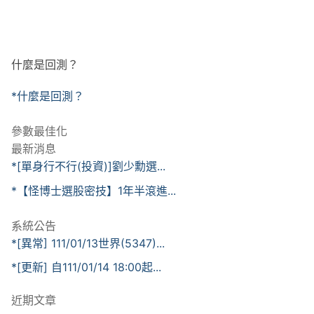
什麼是回測？
*什麼是回測？
參數最佳化
最新消息
*[單身行不行(投資)]劉少勳選...
*【怪博士選股密技】1年半滾進...
系統公告
*[異常] 111/01/13世界(5347)...
*[更新] 自111/01/14 18:00起...
近期文章