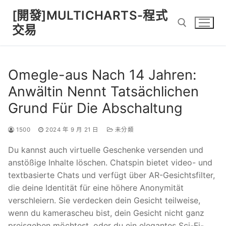
Skip
[開發]MULTICHARTS-程式
to
交易
content
Search for:
Omegle-aus Nach 14 Jahren:
Anwältin Nennt Tatsächlichen
Grund Für Die Abschaltung
1500
2024 年 9 月 21 日
未分類
Du kannst auch virtuelle Geschenke versenden und
anstößige Inhalte löschen. Chatspin bietet video- und
textbasierte Chats und verfügt über AR-Gesichtsfilter,
die deine Identität für eine höhere Anonymität
verschleiern. Sie verdecken dein Gesicht teilweise,
wenn du kamerascheu bist, dein Gesicht nicht ganz
preisgeben möchtest, oder du ein elegantes Sci-Fi-