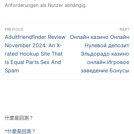
Anforderungen als Nutzer abhängig.
文
PREVIOUS
NEXT
章
Previous
Next
Adultfriendfinder Review
Онлайн казино Онлайн
post:
post:
導
November 2024: An X-
Нулевой депозит
rated Hookup Site That
Эльдорадо казино
覽
Is Equal Parts Sex And
онлайн Игровое
Spam
заведение Бонусы
什麼是回測？
*什麼是回測？