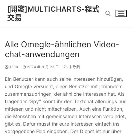
Skip
[開發]MULTICHARTS-程式
to
交易
content
Search for:
Alle Omegle-ähnlichen Video-
chat-anwendungen
1500
2024 年 9 月 23 日
未分類
Ein Benutzer kann auch seine Interessen hinzufügen,
und Omegle versucht, einen Benutzer mit jemandem
zusammenzubringen, der ähnliche Interessen hat. Als
fragender “Spy” könnt ihr den Textchat allerdings nur
mitlesen und nicht mitschreiben. Auch eine Funktion,
die Menschen mit gemeinsamen Interessen verbindet,
gibt es. Dafür müsst ihr eure Interessen einfach ins
vorgegebene Feld eingeben. Der Dienst ist nur über