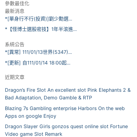
參數最佳化
最新消息
*[單身行不行(投資)]劉少勳選...
*【怪博士選股密技】1年半滾進...
系統公告
*[異常] 111/01/13世界(5347)...
*[更新] 自111/01/14 18:00起...
近期文章
Dragon’s Fire Slot An excellent slot Pink Elephants 2 &
Bad Adaptation, Demo Gamble & RTP
Blazing 7s Gambling enterprise Harbors On the web
Apps on google Enjoy
Dragon Slayer Girls gonzos quest online slot Fortune
Video game Slot Remark