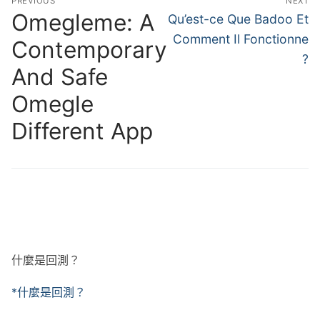
PREVIOUS
NEXT
章
Omegleme: A
Previous
Next
Qu’est-ce Que Badoo Et
post:
post:
導
Comment Il Fonctionne
Contemporary
?
覽
And Safe
Omegle
Different App
什麼是回測？
*什麼是回測？