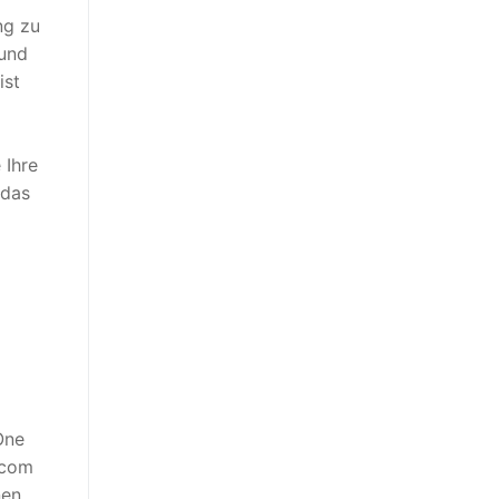
ng zu
 und
ist
 Ihre
 das
One
.com
en.