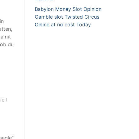
Babylon Money Slot Opinion
Gamble slot Twisted Circus
in
Online at no cost Today
tten,
damit
 ob du
ell
megle“