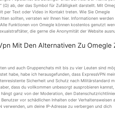
(Ω) ab, der das Symbol für Zufälligkeit darstellt. Mit Ome
lt per Text oder Video in Kontakt treten. Wie Sie Omegle
en sollten, verraten wir Ihnen hier. Informationen werden
 Alle Funktionen von Omegle können kostenlos genutzt wer
exualstraftäter, die gerne die Anonymität der Website ausn
s Vpn Mit Den Alternativen Zu Omegle
ten und auch Gruppenchats mit bis zu vier Leuten sind mög
tet habe, habe ich herausgefunden, dass ExpressVPN mei
ntenresistente Sicherheit und Schutz nach Militärstandard m
t aber, dass du vollkommen unbesorgt ausprobieren kannst,
s hängt ganz von der Moderation, den Datenschutzrichtlinie
Benutzer vor schädlichen Inhalten oder Verhaltensweisen 
 VPN verwenden, um deine IP-Adresse zu verbergen und dich