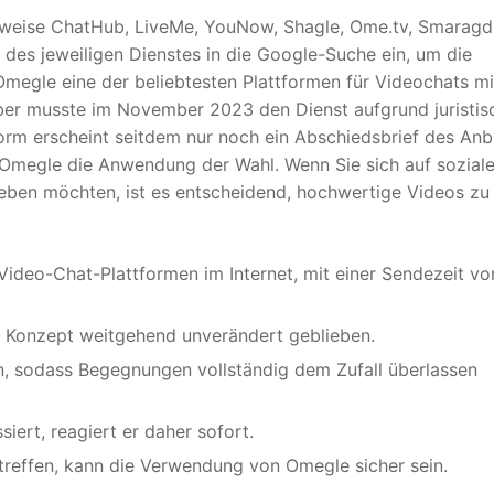
elsweise ChatHub, LiveMe, YouNow, Shagle, Ome.tv, Smarag
es jeweiligen Dienstes in die Google-Suche ein, um die
megle eine der beliebtesten Plattformen für Videochats mi
iber musste im November 2023 den Dienst aufgrund juristis
form erscheint seitdem nur noch ein Abschiedsbrief des Anbi
e Omegle die Anwendung der Wahl. Wenn Sie sich auf sozial
ben möchten, ist es entscheidend, hochwertige Videos zu
Video-Chat-Plattformen im Internet, mit einer Sendezeit vo
s Konzept weitgehend unverändert geblieben.
en, sodass Begegnungen vollständig dem Zufall überlassen
iert, reagiert er daher sofort.
effen, kann die Verwendung von Omegle sicher sein.