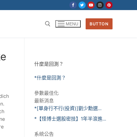
BUTTON
MENU
ke
什麼是回測？
*什麼是回測？
參數最佳化
dich
最新消息
n.
*[單身行不行(投資)]劉少勳選...
ch
*【怪博士選股密技】1年半滾進...
hne
re
系統公告