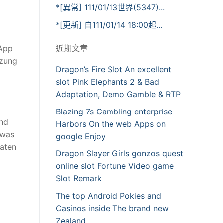
*[異常] 111/01/13世界(5347)...
*[更新] 自111/01/14 18:00起...
近期文章
 App
tzung
Dragon’s Fire Slot An excellent
slot Pink Elephants 2 & Bad
Adaptation, Demo Gamble & RTP
Blazing 7s Gambling enterprise
und
Harbors On the web Apps on
 was
google Enjoy
Daten
Dragon Slayer Girls gonzos quest
online slot Fortune Video game
Slot Remark
The top Android Pokies and
Casinos inside The brand new
Zealand