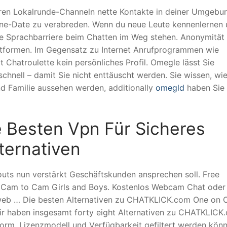
seren Lokalrunde-Channeln nette Kontakte in deiner Umgebu
nline-Date zu verabreden. Wenn du neue Leute kennenlernen
ine Sprachbarriere beim Chatten im Weg stehen. Anonymität 
tformen. Im Gegensatz zu Internet Anrufprogrammen wie
Chatroulette kein persönliches Profil. Omegle lässt Sie
hnell – damit Sie nicht enttäuscht werden. Sie wissen, wie
d Familie aussehen werden, additionally
omegld
haben Sie
 Besten Vpn Für Sicheres
ternativen
uts nun verstärkt Geschäftskunden ansprechen soll. Free
am to Cam Girls and Boys. Kostenlos Webcam Chat oder
web … Die besten Alternativen zu CHATKLICK.com One on 
 Wir haben insgesamt forty eight Alternativen zu CHATKLICK
rm, Lizenzmodell und Verfügbarkeit gefiltert werden könn