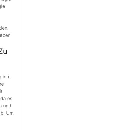
gle
den.
utzen.
 Zu
lich.
ne
it
 da es
n und
ab. Um