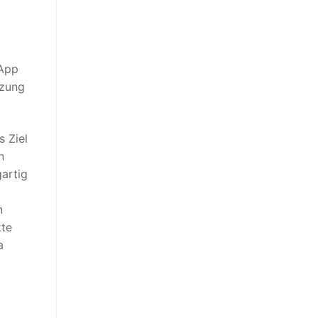
 App
tzung
 Ziel
n
gartig
n
kte
a