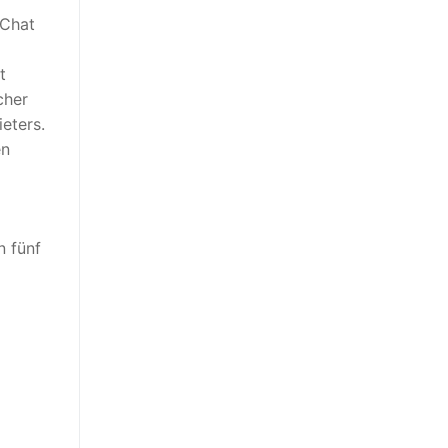
dChat
t
cher
eters.
en
n fünf