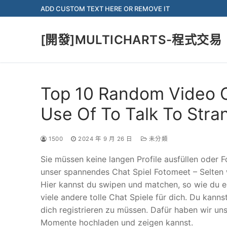
Skip
ADD CUSTOM TEXT HERE OR REMOVE IT
to
content
[開發]MULTICHARTS-程式交易
Top 10 Random Video 
Use Of To Talk To Stra
1500
2024 年 9 月 26 日
未分類
Sie müssen keine langen Profile ausfüllen oder 
unser spannendes Chat Spiel Fotomeet – Selten 
Hier kannst du swipen und matchen, so wie du e
viele andere tolle Chat Spiele für dich. Du kanns
dich registrieren zu müssen. Dafür haben wir u
Momente hochladen und zeigen kannst.