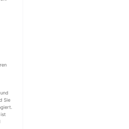
eren
(und
d Sie
giert.
ist
d