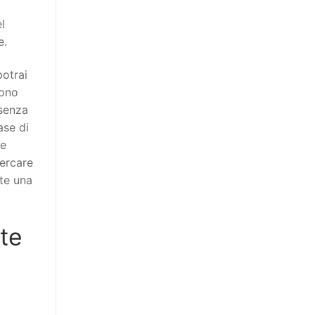
l
e.
potrai
sono
 senza
ase di
he
cercare
nte una
te