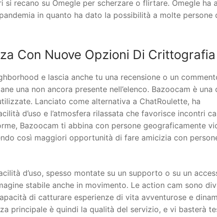
tri si recano su Omegle per scherzare o flirtare. Omegle ha 
 pandemia in quanto ha dato la possibilità a molte persone 
zza Con Nuove Opzioni Di Crittografia
neighborhood e lascia anche tu una recensione o un comment
alane una non ancora presente nell’elenco. Bazoocam è una 
utilizzate. Lanciato come alternativa a ChatRoulette, ha
lità d’uso e l’atmosfera rilassata che favorisce incontri ca
taforme, Bazoocam ti abbina con persone geograficamente vi
endo così maggiori opportunità di fare amicizia con person
facilità d’uso, spesso montate su un supporto o su un acces
’immagine stabile anche in movimento. Le action cam sono di
 capacità di catturare esperienze di vita avventurose e dina
a principale è quindi la qualità del servizio, e vi basterà te