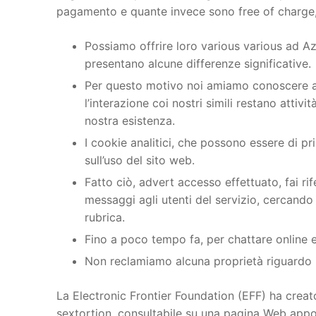
pagamento e quante invece sono free of charge, 
Possiamo offrire loro various various ad Az
presentano alcune differenze significative.
Per questo motivo noi amiamo conoscere alt
l’interazione coi nostri simili restano attivi
nostra esistenza.
I cookie analitici, che possono essere di pr
sull’uso del sito web.
Fatto ciò, advert accesso effettuato, fai rif
messaggi agli utenti del servizio, cercando
rubrica.
Fino a poco tempo fa, per chattare online e
Non reclamiamo alcuna proprietà riguardo i 
La Electronic Frontier Foundation (EFF) ha creato
sextortion, consultabile su una pagina Web apposi