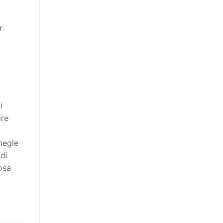
r
i
ire
megle
 di
osa