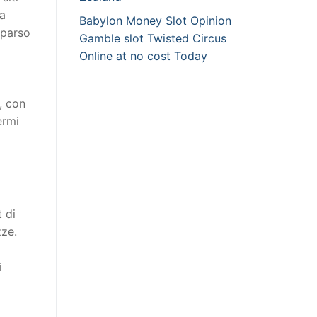
ma
Babylon Money Slot Opinion
pparso
Gamble slot Twisted Circus
Online at no cost Today
, con
ermi
 di
zze.
i