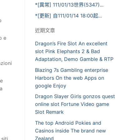
*[異常] 111/01/13世界(5347)...
*[更新] 自111/01/14 18:00起...
o
近期文章
o e
Dragon’s Fire Slot An excellent
a
slot Pink Elephants 2 & Bad
Adaptation, Demo Gamble & RTP
azioni
Blazing 7s Gambling enterprise
Harbors On the web Apps on
re
google Enjoy
ua
Dragon Slayer Girls gonzos quest
online slot Fortune Video game
Slot Remark
The top Android Pokies and
Casinos inside The brand new
Zealand
siti