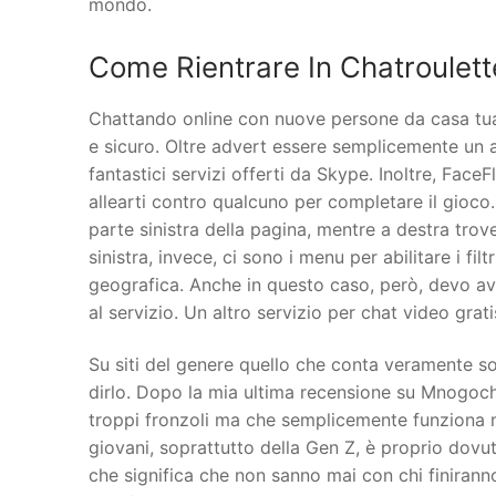
mondo.
Come Rientrare In Chatroulett
Chattando online con nuove persone da casa tua
e sicuro. Oltre advert essere semplicemente un a
fantastici servizi offerti da Skype. Inoltre, Face
allearti contro qualcuno per completare il gioco. 
parte sinistra della pagina, mentre a destra trover
sinistra, invece, ci sono i menu per abilitare i f
geografica. Anche in questo caso, però, devo avver
al servizio. Un altro servizio per chat video gra
Su siti del genere quello che conta veramente s
dirlo. Dopo la mia ultima recensione su Mnogocha
troppi fronzoli ma che semplicemente funziona 
giovani, soprattutto della Gen Z, è proprio dovu
che significa che non sanno mai con chi finirann