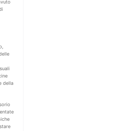
avuto
di
o,
delle
suali
cine
e della
sorio
ventate
miche
stare