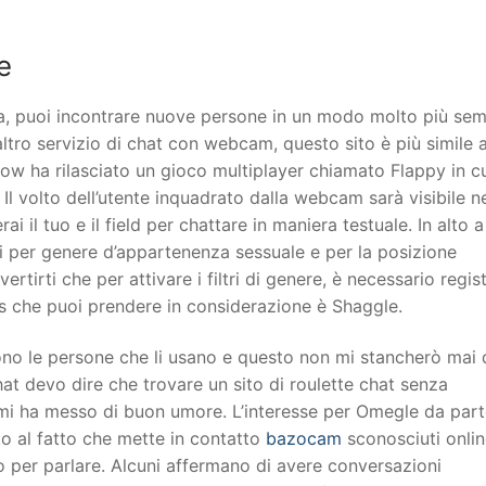
e
, puoi incontrare nuove persone in un modo molto più sem
ltro servizio di chat con webcam, questo sito è più simile a
Flow ha rilasciato un gioco multiplayer chiamato Flappy in c
Il volto dell’utente inquadrato dalla webcam sarà visibile ne
ai il tuo e il field per chattare in maniera testuale. In alto a
iltri per genere d’appartenenza sessuale e per la posizione
tirti che per attivare i filtri di genere, è necessario regist
tis che puoi prendere in considerazione è Shaggle.
ono le persone che li usano e questo non mi stancherò mai 
t devo dire che trovare un sito di roulette chat senza
mi ha messo di buon umore. L’interesse per Omegle da part
to al fatto che mette in contatto
bazocam
sconosciuti online
o per parlare. Alcuni affermano di avere conversazioni