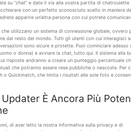
te su “chat” e date il via alla vostra partita di chatroulette
iacchierare con un perfetto sconosciuto scelto in maniera de
 vedrete apparire un’altra persona con cui potrete comunicar
at che utilizzano un sistema di connessione globale, ovvero 
me dal resto del mondo. Tutti gli utenti con cui interagisci 
onversazioni sono sicure e protette. Puoi cominciare adesso
(uomo o donna) e avviare la chat, tutto qui. Il sistema alla b
cui risposte andranno a creare un punteggio percentuale c
rcentuali che potranno essere rese pubbliche o nascoste. Per 
o Quickmatch, che limita i risultati alle sole foto e conse
 Updater È Ancora Più Poten
ne
nni, di aver letto la nostra Informativa sulla privacy e di