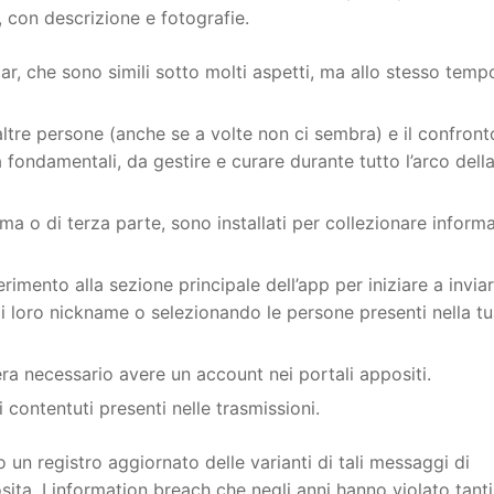
con descrizione e fotografie.
ar, che sono simili sotto molti aspetti, ma allo stesso temp
re persone (anche se a volte non ci sembra) e il confront
tà fondamentali, da gestire e curare durante tutto l’arco dell
ima o di terza parte, sono installati per collezionare inform
erimento alla sezione principale dell’app per iniziare a invia
 i loro nickname o selezionando le persone presenti nella t
ra necessario avere un account nei portali appositi.
contentuti presenti nelle trasmissioni.
 un registro aggiornato delle varianti di tali messaggi di
ta. I information breach che negli anni hanno violato tanti 