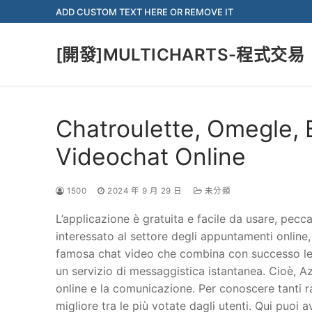
Skip
ADD CUSTOM TEXT HERE OR REMOVE IT
to
content
[開發]MULTICHARTS-程式交易
Chatroulette, Omegle, 
Videochat Online
1500
2024 年 9 月 29 日
未分類
L’applicazione è gratuita e facile da usare, peccat
interessato al settore degli appuntamenti online,
famosa chat video che combina con successo le f
un servizio di messaggistica istantanea. Cioè, Aza
online e la comunicazione. Per conoscere tanti r
migliore tra le più votate dagli utenti. Qui puoi 