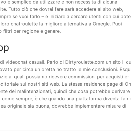
tivo e semplice da utilizzare e non necessita di alcuna
e. Tutto ciò che dovrai fare sarà accedere al sito web,
re se vuoi farlo – e iniziare a cercare utenti con cui pote
 loro chatroulette la migliore alternativa a Omegle. Puoi
 filtri per regione e genere.
pp
i videochat casuali. Parlo di Dirtyroulette.com un sito il cu
ato per circa un oretta ho tratto le mie conclusioni. Esqu
azie ai quali possiamo ricevere commissioni per acquisti e-
ditoriale sui nostri siti web. La stessa residence page di O
mente dei malintenzionati, quindi che cosa potrebbe derivare
ema, come sempre, è che quando una piattaforma diventa fam
idea originale sia buona, dovrebbe implementare misure di