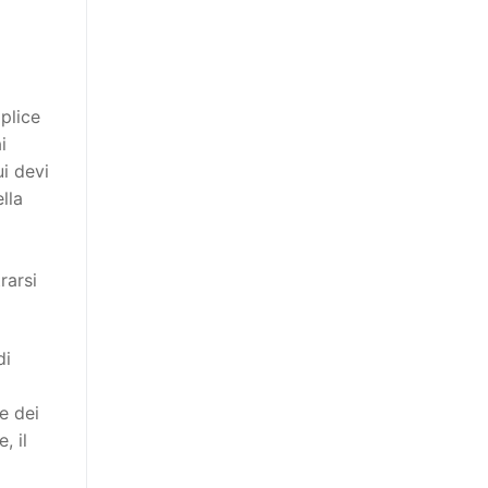
plice
i
ui devi
lla
rarsi
di
e dei
, il