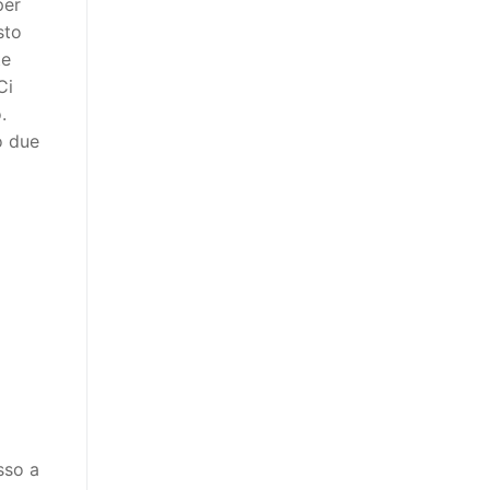
per
sto
te
Ci
.
o due
o
sso a