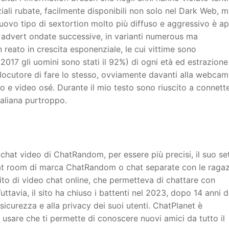
iali rubate, facilmente disponibili non solo nel Dark Web, 
nuovo tipo di sextortion molto più diffuso e aggressivo è a
 advert ondate successive, in varianti numerous ma
un reato in crescita esponenziale, le cui vittime sono
017 gli uomini sono stati il 92%) di ogni età ed estrazione
erlocutore di fare lo stesso, ovviamente davanti alla webcam
to e video osé. Durante il mio testo sono riuscito a connett
taliana purtroppo.
chat video di ChatRandom, per essere più precisi, il suo set
chat room di marca ChatRandom o chat separate con le raga
to di video chat online, che permetteva di chattare con
ttavia, il sito ha chiuso i battenti nel 2023, dopo 14 anni d
 sicurezza e alla privacy dei suoi utenti. ChatPlanet è
a usare che ti permette di conoscere nuovi amici da tutto il