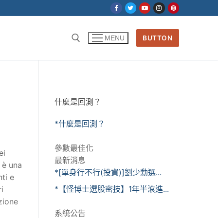
BUTTON
MENU
什麼是回測？
*什麼是回測？
參數最佳化
ei
最新消息
a è una
*[單身行不行(投資)]劉少勳選...
ti e
*【怪博士選股密技】1年半滾進...
i
zione
系統公告