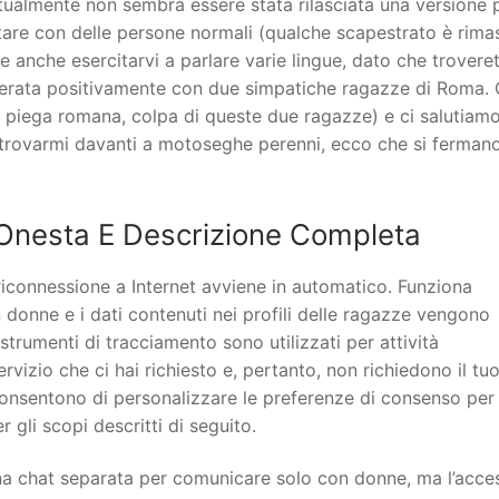
attualmente non sembra essere stata rilasciata una versione 
ttare con delle persone normali (qualche scapestrato è rima
te anche esercitarvi a parlare varie lingue, dato che trovere
 serata positivamente con due simpatiche ragazze di Roma. 
a piega romana, colpa di queste due ragazze) e ci salutiamo
ritrovarmi davanti a motoseghe perenni, ecco che si ferman
Onesta E Descrizione Completa
riconnessione a Internet avviene in automatico. Funziona
donne e i dati contenuti nei profili delle ragazze vengono
strumenti di tracciamento sono utilizzati per attività
ervizio che ci hai richiesto e, pertanto, non richiedono il tu
consentono di personalizzare le preferenze di consenso per
 gli scopi descritti di seguito.
 chat separata per comunicare solo con donne, ma l’acce