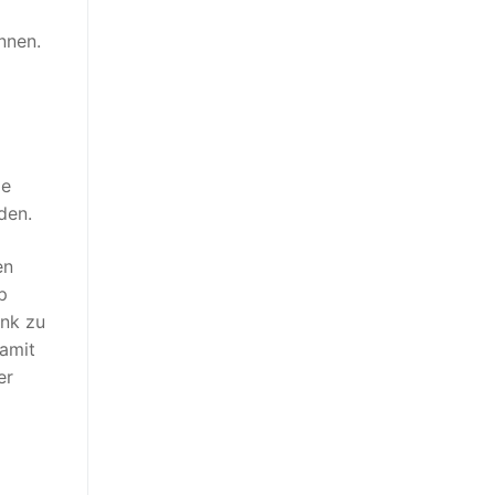
nnen.
ie
den.
en
p
ink zu
damit
er