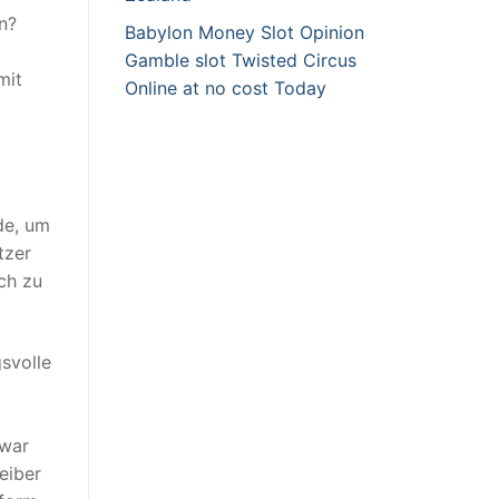
n?
Babylon Money Slot Opinion
Gamble slot Twisted Circus
mit
Online at no cost Today
de, um
tzer
ch zu
svolle
 war
eiber