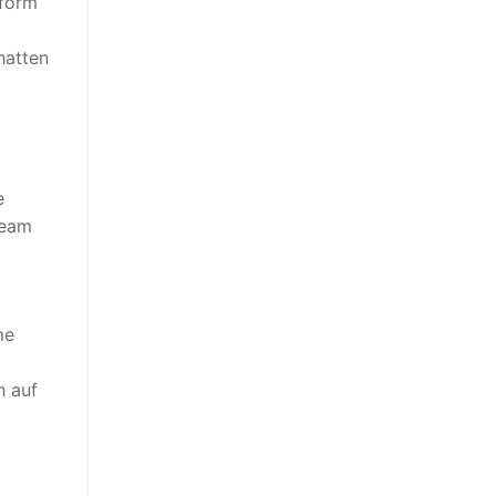
tform
hatten
e
Team
me
h auf