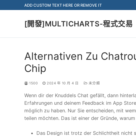
Skip
ADD CUSTOM TEXT HERE OR REMOVE IT
to
content
[開發]MULTICHARTS-程式交易
Alternativen Zu Chatro
Chip
1500
2024 年 10 月 4 日
未分類
Wenn dir der Knuddels Chat gefällt, dann hinter
Erfahrungen und deinem Feedback im App Store f
möglich zu haben. Nur Sie entscheiden, mit wem
teilen möchten. Das ist einer der Gründe, warum
Das Design ist trotz der Schlichtheit nich