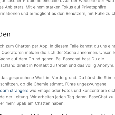
ristischer Probleme einstellen. Auf der Webseite der Plat
es Anbieters. Mit einem starken Fokus auf Privatsphäre
ormationen und ermöglicht es den Benutzern, mit Ruhe zu c
nden
ich zum Chatten per App. In diesem Falle kannst du uns ein
er Operatoren melden die sich der Sache annehmen. Unser 
Sache auf dem Grund gehen. Bei Basechat hast Du die
chland direkt in Kontakt zu treten und das völlig Anonym.
t das gesprochene Wort im Vordergrund. Du hörst die Stim
inschätzen, ob die Chemie stimmt. Führe ungezwungene
room strangers
wie Emojis oder Fotos und konzentriere dic
e der Leitung. Wir arbeiten jeden Tag daran, BaseChat zu
zer mehr Spaß am Chatten haben.