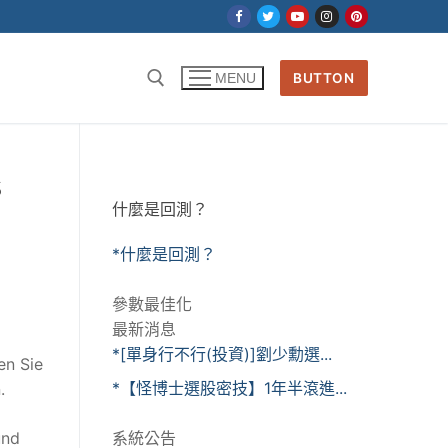
BUTTON
MENU
s
什麼是回測？
*什麼是回測？
參數最佳化
最新消息
*[單身行不行(投資)]劉少勳選...
en Sie
*【怪博士選股密技】1年半滾進...
.
und
系統公告