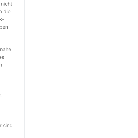
 nicht
n die
k­
aben
inahe
es
m
n
r sind