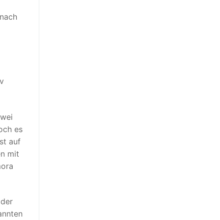
 nach
iv
zwei
och es
st auf
en mit
mora
 der
annten