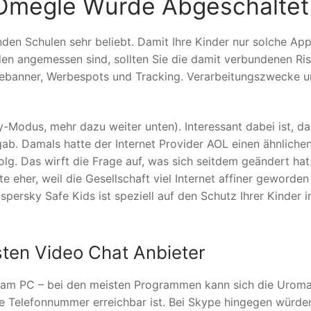
 Omegle Wurde Abgeschaltet
enden Schulen sehr beliebt. Damit Ihre Kinder nur solche Ap
den angemessen sind, sollten Sie die damit verbundenen Ris
bebanner, Werbespots und Tracking. Verarbeitungszwecke 
Modus, mehr dazu weiter unten). Interessant dabei ist, da
gab. Damals hatte der Internet Provider AOL einen ähnliche
g. Das wirft die Frage auf, was sich seitdem geändert hat
 eher, weil die Gesellschaft viel Internet affiner geworden 
spersky Safe Kids ist speziell auf den Schutz Ihrer Kinder 
ten Video Chat Anbieter
t am PC – bei den meisten Programmen kann sich die Urom
ne Telefon­nummer erreich­bar ist. Bei Skype hingegen würd