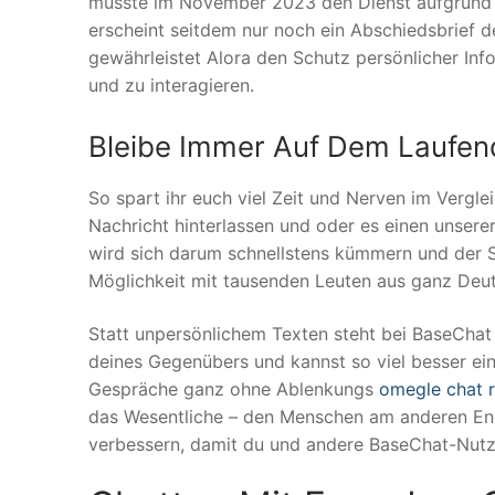
musste im November 2023 den Dienst aufgrund ju
erscheint seitdem nur noch ein Abschiedsbrief d
gewährleistet Alora den Schutz persönlicher Inf
und zu interagieren.
Bleibe Immer Auf Dem Laufe
So spart ihr euch viel Zeit und Nerven im Vergle
Nachricht hinterlassen und oder es einen unser
wird sich darum schnellstens kümmern und der 
Möglichkeit mit tausenden Leuten aus ganz Deuts
Statt unpersönlichem Texten steht bei BaseCha
deines Gegenübers und kannst so viel besser e
Gespräche ganz ohne Ablenkungs
omegle chat 
das Wesentliche – den Menschen am anderen End
verbessern, damit du und andere BaseChat-Nut