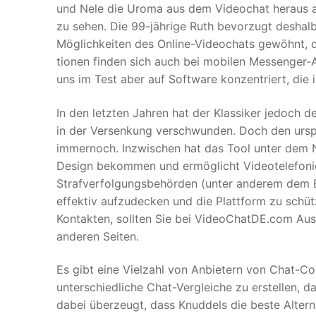
und Nele die Uroma aus dem Video­chat heraus an
zu sehen. Die 99-jährige Ruth bevor­zugt deshalb
Möglich­keiten des Online-Video­chats gewöhnt, d
tionen finden sich auch bei mobilen Messenger
uns im Test aber auf Software konzentriert, die i
In den letzten Jahren hat der Klassiker jedoch de
in der Versenkung verschwunden. Doch den urspr
immernoch. Inzwischen hat das Tool unter dem
Design bekommen und ermöglicht Videotelefonie
Strafverfolgungsbehörden (unter anderem dem 
effektiv aufzudecken und die Plattform zu schüt
Kontakten, sollten Sie bei VideoChatDE.com Aus
anderen Seiten.
Es gibt eine Vielzahl von Anbietern von Chat-
unterschiedliche Chat-Vergleiche zu erstellen, 
dabei überzeugt, dass Knuddels die beste Altern