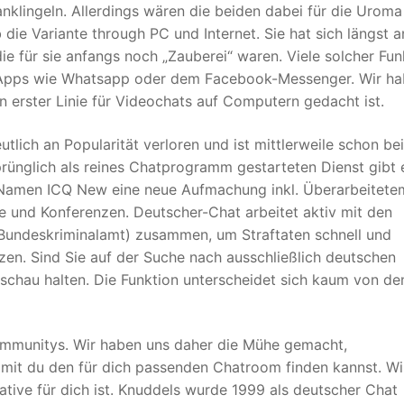
klingeln. Allerdings wären die beiden dabei für die Uroma
 die Variante through PC und Internet. Sie hat sich längst a
ie für sie anfangs noch „Zauberei“ waren. Viele solcher Fun
-Apps wie Whats­app oder dem Facebook-Messenger. Wir h
n erster Linie für Video­chats auf Computern gedacht ist.
utlich an Popularität verloren und ist mittlerweile schon be
ünglich als reines Chatprogramm gestarteten Dienst gibt 
 Namen ICQ New eine neue Aufmachung inkl. Überarbeitete
 und Konferenzen. Deutscher-Chat arbeitet aktiv mit den
Bundeskriminalamt) zusammen, um Straftaten schnell und
zen. Sind Sie auf der Suche nach ausschließlich deutschen
schau halten. Die Funktion unterscheidet sich kaum von de
Communitys. Wir haben uns daher die Mühe gemacht,
damit du den für dich passenden Chatroom finden kannst. Wi
ative für dich ist. Knuddels wurde 1999 als deutscher Chat