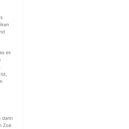
ps
iken
und
ss es
n
.
ist,
im
a dann
en Zoė