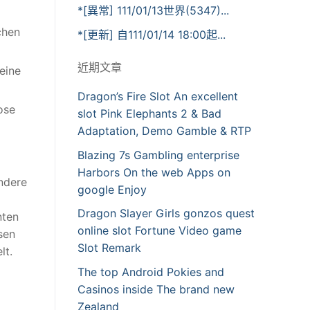
*[異常] 111/01/13世界(5347)...
chen
*[更新] 自111/01/14 18:00起...
近期文章
eine
Dragon’s Fire Slot An excellent
ose
slot Pink Elephants 2 & Bad
Adaptation, Demo Gamble & RTP
Blazing 7s Gambling enterprise
Harbors On the web Apps on
ndere
google Enjoy
Dragon Slayer Girls gonzos quest
nten
online slot Fortune Video game
sen
Slot Remark
lt.
The top Android Pokies and
Casinos inside The brand new
Zealand