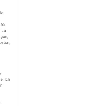
ie
 für
g zu
lgen,
orten,
e
e. Ich
en
n