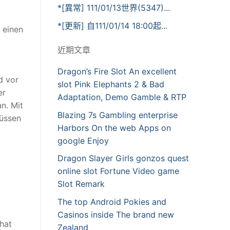
*[異常] 111/01/13世界(5347)...
*[更新] 自111/01/14 18:00起...
 einen
近期文章
Dragon’s Fire Slot An excellent
d vor
slot Pink Elephants 2 & Bad
er
Adaptation, Demo Gamble & RTP
n. Mit
Blazing 7s Gambling enterprise
müssen
Harbors On the web Apps on
google Enjoy
Dragon Slayer Girls gonzos quest
online slot Fortune Video game
Slot Remark
The top Android Pokies and
Casinos inside The brand new
hat
Zealand