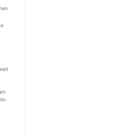
chen
te
weit
en.
 du