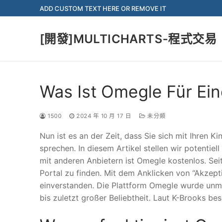
Skip
ADD CUSTOM TEXT HERE OR REMOVE IT
to
content
[開發]MULTICHARTS-程式交易
Was Ist Omegle Für Ein
1500
2024 年 10 月 17 日
未分類
Nun ist es an der Zeit, dass Sie sich mit Ihren 
sprechen. In diesem Artikel stellen wir potentiel
mit anderen Anbietern ist Omegle kostenlos. Seit
Portal zu finden. Mit dem Anklicken von “Akzep
einverstanden. Die Plattform Omegle wurde unmi
bis zuletzt großer Beliebtheit. Laut K-Brooks be