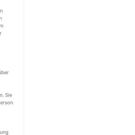
en
n
em
r
über
. Sie
Person
dung