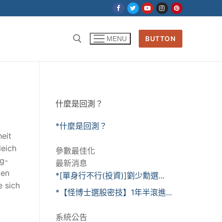
BUTTON
MENU
什麼是回測？
*什麼是回測？
heit
leich
參數最佳化
ng-
最新消息
gen
*[單身行不行(投資)]劉少勳選...
e sich
*【怪博士選股密技】1年半滾進...
系統公告