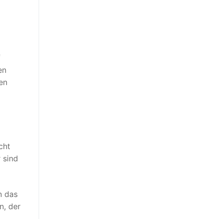
f
en
sen
cht
 sind
n das
n, der