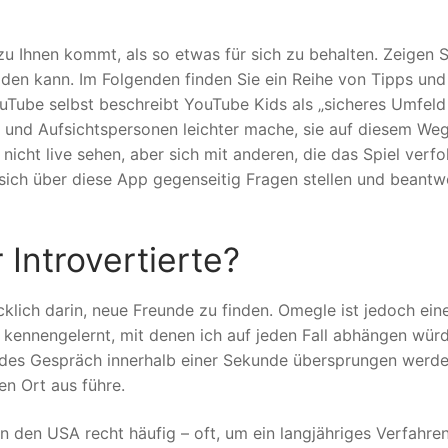
 zu Ihnen kommt, als so etwas für sich zu behalten. Zeigen S
lden kann. Im Folgenden finden Sie ein Reihe von Tipps und
uTube selbst beschreibt YouTube Kids als „sicheres Umfeld
n und Aufsichtspersonen leichter mache, sie auf diesem We
nicht live sehen, aber sich mit anderen, die das Spiel verfo
sich über diese App gegenseitig Fragen stellen und beantw
 Introvertierte?
klich darin, neue Freunde zu finden. Omegle ist jedoch ein
 kennengelernt, mit denen ich auf jeden Fall abhängen würd
 jedes Gespräch innerhalb einer Sekunde übersprungen werd
n Ort aus führe.
n den USA recht häufig – oft, um ein langjähriges Verfahre