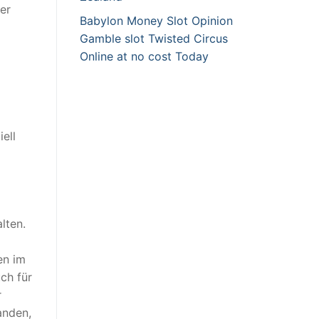
er
Babylon Money Slot Opinion
Gamble slot Twisted Circus
Online at no cost Today
ell
lten.
en im
ch für
r
anden,