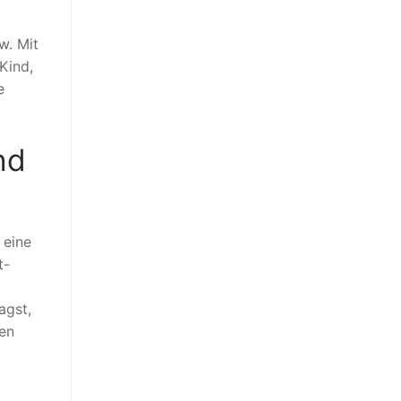
w. Mit
Kind,
e
nd
 eine
t-
agst,
zen