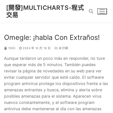
Skip
[開發]MULTICHARTS-程式
to
交易
content
Search for:
Omegle: ¡habla Con Extraños!
1500
2024 年 10 月 18 日
未分類
Aunque tardaron un poco más en responder, no tuve
que esperar más de 5 minutos. También puedes
revisar la página de novedades en su web para ver
evitar cualquier servidor que esté caído. El software
program antivirus protege los dispositivos frente a las
amenazas entrantes y busca, elimina y alerta sobre
posibles amenazas para el sistema. Aparecen virus
nuevos constantemente, y el software program
antivirus debe mantenerse al día con las amenazas