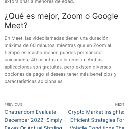
extorsionar a menores de edad.
¿Qué es mejor, Zoom o Google
Meet?
En Meet, las videollamadas tienen una duración
máxima de 60 minutos, mientras que en Zoom el
tiempo es mucho menor, puedes permanecer
únicamente 40 minutos en la reunión. Ambas
aplicaciones son gratuitas, pero existen diversas
opciones de pago si deseas tener más beneficios y
características adicionales.
文
PREVIOUS
NEXT
章
Previous
Next
Chatrandom Evaluate
Crypto Market Insights:
post:
post:
導
December 2022: Simply
Efficient Strategies For
Fakes Or Actual Sizzling
Volatile Conditions The