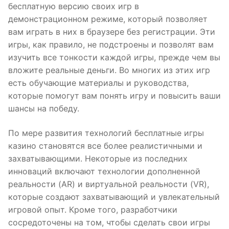
бесплатную версию своих игр в
демонстрационном режиме, который позволяет
вам играть в них в браузере без регистрации. Эти
игры, как правило, не подстроены и позволят вам
изучить все тонкости каждой игры, прежде чем вы
вложите реальные деньги. Во многих из этих игр
есть обучающие материалы и руководства,
которые помогут вам понять игру и повысить ваши
шансы на победу.
По мере развития технологий бесплатные игры
казино становятся все более реалистичными и
захватывающими. Некоторые из последних
инноваций включают технологии дополненной
реальности (AR) и виртуальной реальности (VR),
которые создают захватывающий и увлекательный
игровой опыт. Кроме того, разработчики
сосредоточены на том, чтобы сделать свои игры