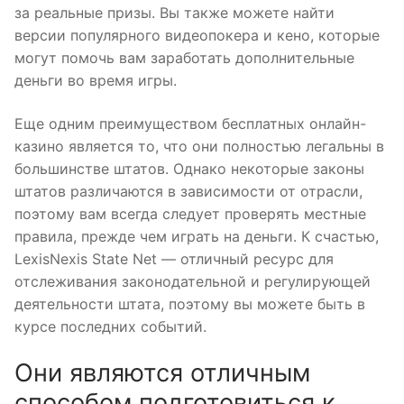
за реальные призы. Вы также можете найти
версии популярного видеопокера и кено, которые
могут помочь вам заработать дополнительные
деньги во время игры.
Еще одним преимуществом бесплатных онлайн-
казино является то, что они полностью легальны в
большинстве штатов. Однако некоторые законы
штатов различаются в зависимости от отрасли,
поэтому вам всегда следует проверять местные
правила, прежде чем играть на деньги. К счастью,
LexisNexis State Net — отличный ресурс для
отслеживания законодательной и регулирующей
деятельности штата, поэтому вы можете быть в
курсе последних событий.
Они являются отличным
способом подготовиться к