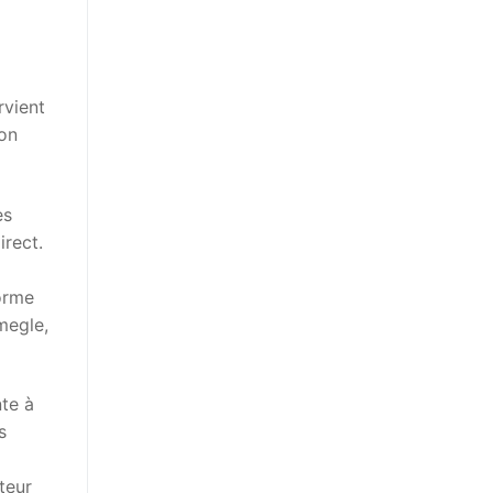
rvient
ion
es
irect.
forme
megle,
nte à
s
teur