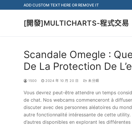
Skip
ADD CUSTOM TEXT HERE OR REMOVE IT
to
content
[開發]MULTICHARTS-程式交易
Scandale Omegle : Quel
De La Protection De L’
1500
2024 年 10 月 20 日
未分類
Vous devrez peut-être attendre un temps consid
de chat. Nos webcams commenceront à diffuser v
discuter avec des personnes aléatoires du monde 
autre fonctionnalité intéressante de cette utility
d’autres disponibles en explorant les différentes 