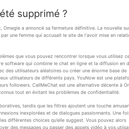
 été supprimé ?
, Omegle a annoncé sa fermeture définitive. La nouvelle su
e par une femme qui accusait le site de l'avoir mise en relat
blèmes que vous pouvez rencontrer lorsque vous utilisez c
software qui combine le chat en ligne et la diffusion en d
c des utilisateurs aléatoires ou créer une énorme base de
reux utilisateurs de différents pays. YouNow est une plate
 leurs followers. CallMeChat est une alternative décente à O
nnus tout en évitant les problèmes de confidentialité.
oratives, tandis que les filtres ajoutent une touche amusa
nexions inexplorées et de dialogues passionnants. Une foi
 les différentes choices qu’elle suggest. Vous pouvez alors
voyer des messages ou passer des appels vidéo à vos utiisa