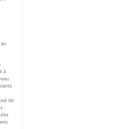
 au
s
é à
veau.
stants
cusé de
ux
utez
iens