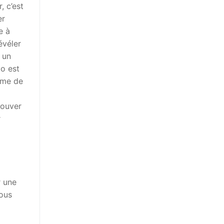
, c’est
er
e à
évéler
 un
zo est
rme de
rouver
r
r une
ous