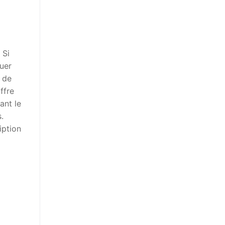
 Si
quer
t de
ffre
ant le
.
iption