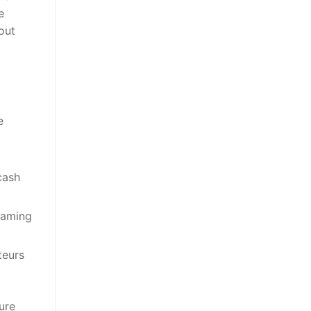
e
out
e
cash
eaming
teurs
ure