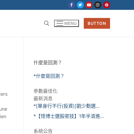
BUTTON
MENU
什麼是回測？
*什麼是回測？
參數最佳化
ders
最新消息
*[單身行不行(投資)]劉少勳選...
 une
*【怪博士選股密技】1年半滾進...
ien
系統公告