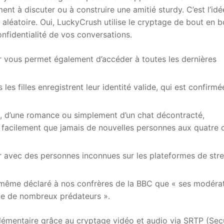
nt à discuter ou à construire une amitié sturdy. C’est l’idé
 aléatoire. Oui, LuckyCrush utilise le cryptage de bout en b
onfidentialité de vos conversations.
ur vous permet également d’accéder à toutes les dernières
es filles enregistrent leur identité valide, qui est confirmé
é, d’une romance ou simplement d’un chat décontracté,
facilement que jamais de nouvelles personnes aux quatre 
er avec des personnes inconnues sur les plateformes de str
ui-même déclaré à nos confrères de la BBC que « ses modéra
uite de nombreux prédateurs ».
plémentaire grâce au cryptage vidéo et audio via SRTP (Sec