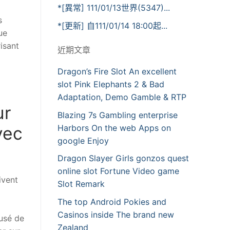
*[異常] 111/01/13世界(5347)...
s
*[更新] 自111/01/14 18:00起...
ue
isant
近期文章
Dragon’s Fire Slot An excellent
slot Pink Elephants 2 & Bad
Adaptation, Demo Gamble & RTP
ur
Blazing 7s Gambling enterprise
vec
Harbors On the web Apps on
google Enjoy
Dragon Slayer Girls gonzos quest
online slot Fortune Video game
ivent
Slot Remark
The top Android Pokies and
Casinos inside The brand new
usé de
Zealand