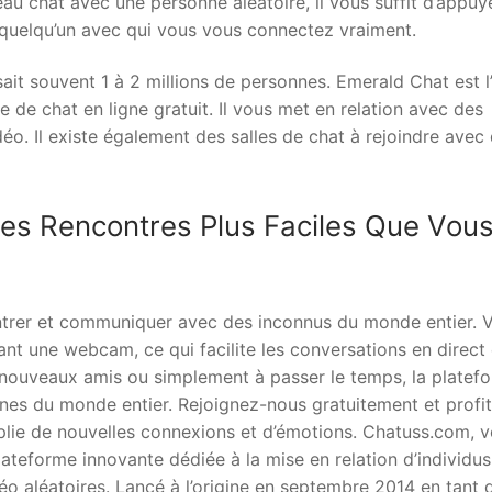
au chat avec une personne aléatoire, il vous suffit d’appuy
 quelqu’un avec qui vous vous connectez vraiment.
sait souvent 1 à 2 millions de personnes. Emerald Chat est l
 de chat en ligne gratuit. Il vous met en relation avec des
éo. Il existe également des salles de chat à rejoindre avec
es Rencontres Plus Faciles Que Vou
ontrer et communiquer avec des inconnus du monde entier. 
ant une webcam, ce qui facilite les conversations en direct 
 nouveaux amis ou simplement à passer le temps, la platef
nes du monde entier. Rejoignez-nous gratuitement et profi
lie de nouvelles connexions et d’émotions. Chatuss.com, v
lateforme innovante dédiée à la mise en relation d’individu
éo aléatoires. Lancé à l’origine en septembre 2014 en tant 