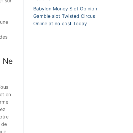
er sur
Babylon Money Slot Opinion
Gamble slot Twisted Circus
’une
Online at no cost Today
 des
s Ne
Vous
et en
orme
tez
otre
s de
que