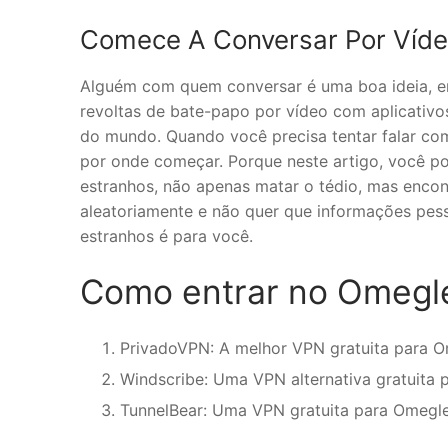
Comece A Conversar Por Víd
Alguém com quem conversar é uma boa ideia, ent
revoltas de bate-papo por vídeo com aplicativo
do mundo. Quando você precisa tentar falar c
por onde começar. Porque neste artigo, você p
estranhos, não apenas matar o tédio, mas encon
aleatoriamente e não quer que informações pes
estranhos é para você.
Como entrar no Omegl
PrivadoVPN: A melhor VPN gratuita para O
Windscribe: Uma VPN alternativa gratuita 
TunnelBear: Uma VPN gratuita para Omegl