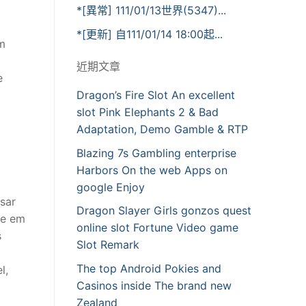
*[異常] 111/01/13世界(5347)...
*[更新] 自111/01/14 18:00起...
m
近期文章
e
Dragon’s Fire Slot An excellent
slot Pink Elephants 2 & Bad
Adaptation, Demo Gamble & RTP
Blazing 7s Gambling enterprise
Harbors On the web Apps on
google Enjoy
sar
Dragon Slayer Girls gonzos quest
je em
online slot Fortune Video game
s
Slot Remark
The top Android Pokies and
l,
Casinos inside The brand new
Zealand