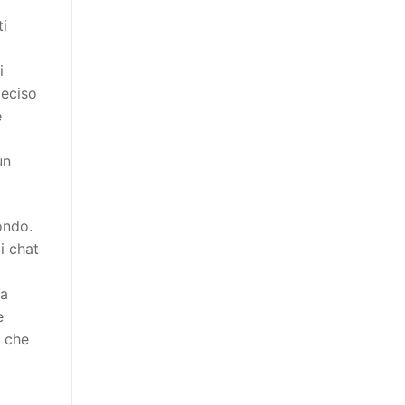
ti
i
deciso
e
un
ondo.
i chat
 a
e
e che