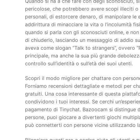
Quando si ha a che fare con degli sconosciuti, si
pericolose, che potrebbero avere scopi illeciti 
personali, di estorcere denaro, di manipolare le e
addirittura di minacciare la vita o l’incolumità f
quando si parla con gli sconosciuti online, e non
di chiuderlo, lasciando un messaggio di addio su
aveva come slogan “Talk to strangers”, ovvero “Pa
principale, ma anche la sua più grande debolezza. 
controllo sull’identità o sull’età dei suoi utenti.
Scopri il modo migliore per chattare con person
Forniamo recensioni dettagliate e metodi per chat
gratuiti. Una cosa interessante di questa piatta
condividono i tuoi interessi. Se cerchi un’esperi
pagamento di Tinychat. Bazoocam si distingue da
persone, puoi giocare a divertenti giochi multip
può connetterti con persone vicine utilizzando l
Bilanciare questi pro e contro aiuta gli utenti a