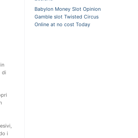
Babylon Money Slot Opinion
Gamble slot Twisted Circus
Online at no cost Today
in
 di
opri
n
esivi,
do i