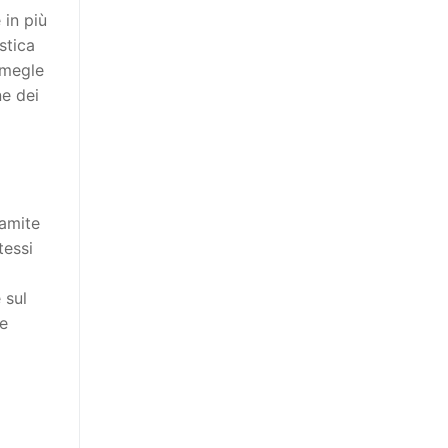
 in più
stica
Omegle
ne dei
ramite
tessi
 sul
ne