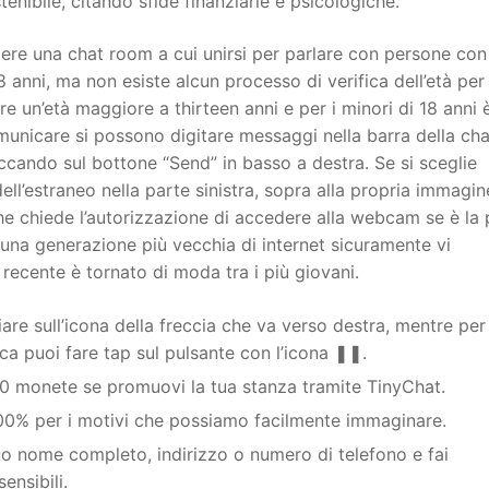
nibile, citando sfide finanziarie e psicologiche.
iere una chat room a cui unirsi per parlare con persone con
8 anni, ma non esiste alcun processo di verifica dell’età per
ere un’età maggiore a thirteen anni e per i minori di 18 anni 
omunicare si possono digitare messaggi nella barra della cha
ccando sul bottone “Send” in basso a destra. Se si sceglie
ll’estraneo nella parte sinistra, sopra alla propria immagine
 chiede l’autorizzazione di accedere alla webcam se è la 
 a una generazione più vecchia di internet sicuramente vi
 recente è tornato di moda tra i più giovani.
are sull’icona della freccia che va verso destra, mentre per
a puoi fare tap sul pulsante con l’icona ❚❚.
0 monete se promuovi la tua stanza tramite TinyChat.
400% per i motivi che possiamo facilmente immaginare.
 tuo nome completo, indirizzo o numero di telefono e fai
ensibili.