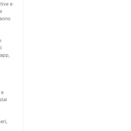
tive e
e
ssono
ò
i
’app,
 a
stai
eri,