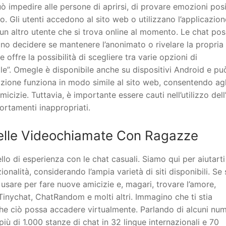
 impedire alle persone di aprirsi, di provare emozioni posi
o. Gli utenti accedono al sito web o utilizzano l’applicazion
 un altro utente che si trova online al momento. Le chat po
ono decidere se mantenere l’anonimato o rivelare la propria
 offre la possibilità di scegliere tra varie opzioni di
le”. Omegle è disponibile anche su dispositivi Android e pu
azione funziona in modo simile al sito web, consentendo agl
icizie. Tuttavia, è importante essere cauti nell’utilizzo dell
ortamenti inappropriati.
elle Videochiamate Con Ragazze
lo di esperienza con le chat casuali. Siamo qui per aiutarti
ionalità, considerando l’ampia varietà di siti disponibili. Se 
 usare per fare nuove amicizie e, magari, trovare l’amore,
Tinychat, ChatRandom e molti altri. Immagino che ti stia
che ciò possa accadere virtualmente. Parlando di alcuni num
 più di 1.000 stanze di chat in 32 lingue internazionali e 70