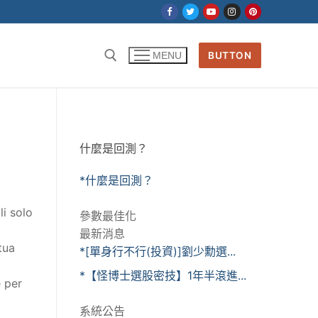
BUTTON
MENU
什麼是回測？
*什麼是回測？
li solo
參數最佳化
最新消息
tua
*[單身行不行(投資)]劉少勳選...
*【怪博士選股密技】1年半滾進...
e per
系統公告