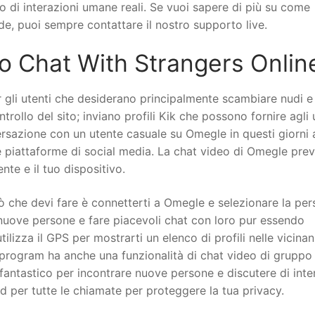
 di interazioni umane reali. Se vuoi sapere di più su come
de, puoi sempre contattare il nostro supporto live.
 Chat With Strangers Onlin
 gli utenti che desiderano principalmente scambiare nudi e
trollo del sito; inviano profili Kik che possono fornire agli 
versazione con un utente casuale su Omegle in questi giorni 
tre piattaforme di social media. La chat video di Omegle pre
ente e il tuo dispositivo.
iò che devi fare è connetterti a Omegle e selezionare la pe
 nuove persone e fare piacevoli chat con loro pur essendo
izza il GPS per mostrarti un elenco di profili nelle vicinanz
 program ha anche una funzionalità di chat video di gruppo
antastico per incontrare nuove persone e discutere di inte
nd per tutte le chiamate per proteggere la tua privacy.