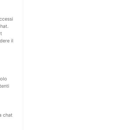
ccessi
hat.
t
dere il
dolo
tenti
a chat