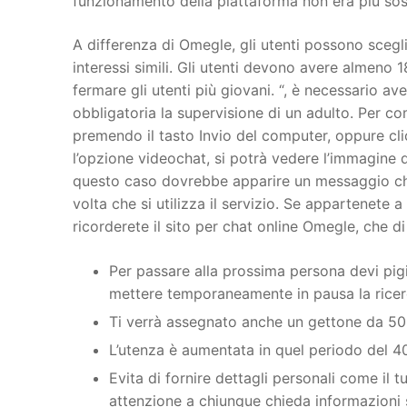
funzionamento della piattaforma non era più soste
A differenza di Omegle, gli utenti possono scegl
interessi simili. Gli utenti devono avere almeno 1
fermare gli utenti più giovani. “, è necessario av
obbligatoria la supervisione di un adulto. Per c
premendo il tasto Invio del computer, oppure cli
l’opzione videochat, si potrà vedere l’immagine de
questo caso dovrebbe apparire un messaggio che
volta che si utilizza il servizio. Se appartenete
ricorderete il sito per chat online Omegle, che di
Per passare alla prossima persona devi pigi
mettere temporaneamente in pausa la ricerc
Ti verrà assegnato anche un gettone da 50
L’utenza è aumentata in quel periodo del 
Evita di fornire dettagli personali come il
attenzione a chiunque chieda informazioni s