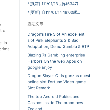
*[異常] 111/01/13世界(5347)...
*[更新] 自111/01/14 18:00起...
近期文章
è
t e
Dragon’s Fire Slot An excellent
slot Pink Elephants 2 & Bad
. In
Adaptation, Demo Gamble & RTP
prima
Blazing 7s Gambling enterprise
Harbors On the web Apps on
google Enjoy
Dragon Slayer Girls gonzos quest
online slot Fortune Video game
Slot Remark
The top Android Pokies and
Casinos inside The brand new
Zealand