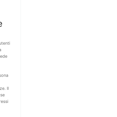
e
utenti
a
vede
rsona
e. Il
 se
ressi