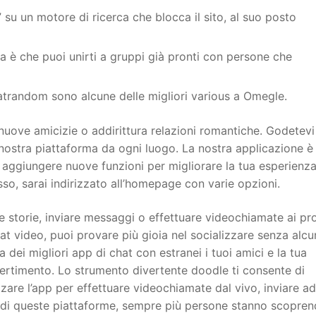
su un motore di ricerca che blocca il sito, al suo posto
a è che puoi unirti a gruppi già pronti con persone che
trandom sono alcune delle migliori various a Omegle.
nuove amicizie o addirittura relazioni romantiche. Godetevi
nostra piattaforma da ogni luogo. La nostra applicazione è 
aggiungere nuove funzioni per migliorare la tua esperienza
sso, sarai indirizzato all’homepage con varie opzioni.
le storie, inviare messaggi o effettuare videochiamate ai pr
hat video, puoi provare più gioia nel socializzare senza alcu
a dei migliori app di chat con estranei i tuoi amici e la tua
ertimento. Lo strumento divertente doodle ti consente di
izzare l’app per effettuare videochiamate dal vivo, inviare ad
a di queste piattaforme, sempre più persone stanno scopren