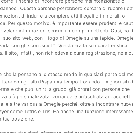
 corre il rischio di incontrare persone malintenzionate o
o dannosi. Queste persone potrebbero cercare di rubare i da
mozioni, di indurre a compiere atti illegali o immorali, o
isica. Per questo motivo, è importante essere prudenti e caut
 rivelare informazioni sensibili o compromettenti. Così, ha 
l suo sito web, con il logo di Omegle su una lapide. Omegl
rla con gli sconosciuti”. Questa era la sua caratteristica
Il sito, infatti, non richiedeva alcuna registrazione, né alc
e che la pensano allo stesso modo in qualsiasi parte del m
tare con gli altri.Risparmia tempo trovando i migliori siti d
forma è che puoi unirti a gruppi già pronti con persone che
enza più personalizzata, vorrai dare un’occhiata ai pacchetti
lle altre various a Omegle perché, oltre a incontrare nuov
layer come Tetris e Tris. Ha anche una funzione interessant
a tua posizione.
 prendere decisioni informate, migliorando le loro esperienze