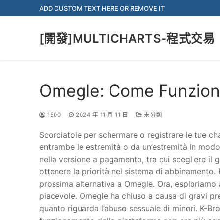
Skip
ADD CUSTOM TEXT HERE OR REMOVE IT
to
content
[開發]MULTICHARTS-程式交易
Omegle: Come Funzion
1500
2024 年 11 月 11 日
未分類
Scorciatoie per schermare o registrare le tue ch
entrambe le estremità o da un’estremità in modo s
nella versione a pagamento, tra cui scegliere il
ottenere la priorità nel sistema di abbinamento. 
prossima alternativa a Omegle. Ora, esploriamo al
piacevole. Omegle ha chiuso a causa di gravi pr
quanto riguarda l’abuso sessuale di minori. K-Bro