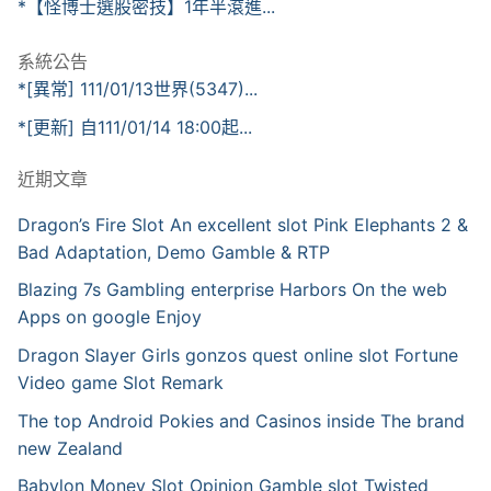
*【怪博士選股密技】1年半滾進...
系統公告
*[異常] 111/01/13世界(5347)...
*[更新] 自111/01/14 18:00起...
近期文章
Dragon’s Fire Slot An excellent slot Pink Elephants 2 &
Bad Adaptation, Demo Gamble & RTP
Blazing 7s Gambling enterprise Harbors On the web
Apps on google Enjoy
Dragon Slayer Girls gonzos quest online slot Fortune
Video game Slot Remark
The top Android Pokies and Casinos inside The brand
new Zealand
Babylon Money Slot Opinion Gamble slot Twisted