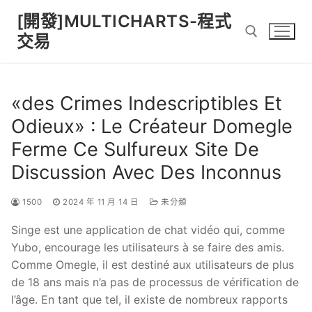
Skip
[開發]MULTICHARTS-程式
to
交易
content
Search for:
«des Crimes Indescriptibles Et
Odieux» : Le Créateur Domegle
Ferme Ce Sulfureux Site De
Discussion Avec Des Inconnus
1500
2024 年 11 月 14 日
未分類
Singe est une application de chat vidéo qui, comme
Yubo, encourage les utilisateurs à se faire des amis.
Comme Omegle, il est destiné aux utilisateurs de plus
de 18 ans mais n’a pas de processus de vérification de
l’âge. En tant que tel, il existe de nombreux rapports