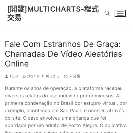
Skip
[開發]MULTICHARTS-程式
to
交易
content
Search for:
Fale Com Estranhos De Graça:
Chamadas De Vídeo Aleatórias
Online
1500
2024 年 11 月 22 日
未分類
Durante os anos de operação, a plataforma recebeu
diversos relatos do uso indevido por criminosos. A
primeira condenação no Brasil por estupro virtual, por
exemplo, aconteceu em São Paulo e ocorreu através
do site. O caso envolveu uma criança que foi
abordada por um adulto de Porto Alegre. O aplicativo
liga pessoas que sejam nativas ou as que queiram