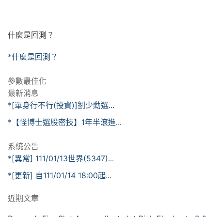
什麼是回測？
*什麼是回測？
參數最佳化
最新消息
*[單身行不行(投資)]劉少勳選...
*【怪博士選股密技】1年半滾進...
系統公告
*[異常] 111/01/13世界(5347)...
*[更新] 自111/01/14 18:00起...
近期文章