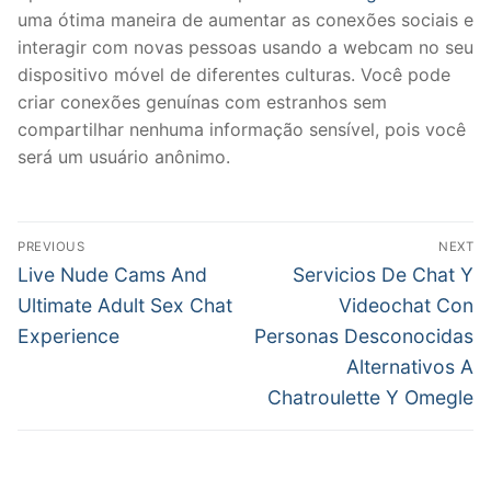
uma ótima maneira de aumentar as conexões sociais e
interagir com novas pessoas usando a webcam no seu
dispositivo móvel de diferentes culturas. Você pode
criar conexões genuínas com estranhos sem
compartilhar nenhuma informação sensível, pois você
será um usuário anônimo.
文
PREVIOUS
NEXT
章
Previous
Next
Live Nude Cams And
Servicios De Chat Y
post:
post:
導
Ultimate Adult Sex Chat
Videochat Con
Experience
Personas Desconocidas
覽
Alternativos A
Chatroulette Y Omegle