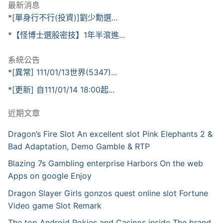
最新消息
*[單身行不行(投資)]劉少勳選...
*【怪博士選股密技】1年半滾進...
系統公告
*[異常] 111/01/13世界(5347)...
*[更新] 自111/01/14 18:00起...
近期文章
Dragon’s Fire Slot An excellent slot Pink Elephants 2 &
Bad Adaptation, Demo Gamble & RTP
Blazing 7s Gambling enterprise Harbors On the web
Apps on google Enjoy
Dragon Slayer Girls gonzos quest online slot Fortune
Video game Slot Remark
The top Android Pokies and Casinos inside The brand