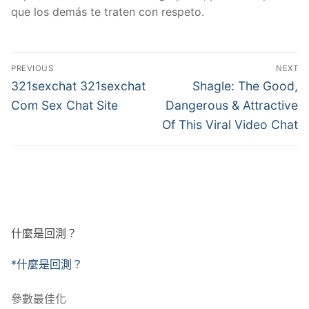
que los demás te traten con respeto.
文
PREVIOUS
NEXT
章
Previous
Next
321sexchat 321sexchat
Shagle: The Good,
post:
post:
導
Com Sex Chat Site
Dangerous & Attractive
Of This Viral Video Chat
覽
什麼是回測？
*什麼是回測？
參數最佳化