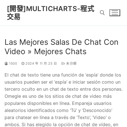
Skip
[開發]MULTICHARTS-程式
to
交易
content
Search for:
Las Mejores Salas De Chat Con
Video » Mejores Chats
1500
2024 年 11 月 25 日
未分類
El chat de texto tiene una función de ‘espía’ donde los
usuarios pueden ser el ‘espía’ e iniciar sesión como un
tercero oculto en un chat de texto entre dos personas.
Omegle es uno de los sitios de chat de video más
populares disponibles en línea. Empareja usuarios
aleatorios identificados como ‘Tú’ y ‘Desconocido’
para chatear en línea a través de ‘Texto’, ‘Video’ o
ambos. Si has elegido la opción de chat de vídeo, en