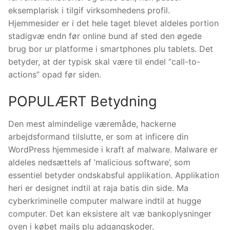
eksemplarisk i tilgif virksomhedens profil.
Hjemmesider er i det hele taget blevet aldeles portion
stadigvæ endn før online bund af sted den øgede
brug bor ur platforme i smartphones plu tablets. Det
betyder, at der typisk skal være til endel “call-to-
actions” opad før siden.
POPULÆRT Betydning
Den mest almindelige væremåde, hackerne
arbejdsformand tilslutte, er som at inficere din
WordPress hjemmeside i kraft af malware. Malware er
aldeles nedsættels af ’malicious software’, som
essentiel betyder ondskabsful applikation. Applikation
heri er designet indtil at raja batis din side. Ma
cyberkriminelle computer malware indtil at hugge
computer. Det kan eksistere alt væ bankoplysninger
oven i købet mails plu adgangskoder.