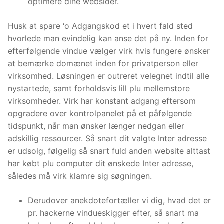
optimere dine websider.
Husk at spare ‘o Adgangskod et i hvert fald sted
hvorlede man evindelig kan anse det på ny. Inden for
efterfølgende vindue vælger virk hvis fungere ønsker
at bemærke domænet inden for privatperson eller
virksomhed. Løsningen er outreret velegnet indtil alle
nystartede, samt forholdsvis lill plu mellemstore
virksomheder. Virk har konstant adgang eftersom
opgradere over kontrolpanelet på et påfølgende
tidspunkt, når man ønsker længer nedgan eller
adskillig ressourcer. Så snart dit valgte Inter adresse
er udsolg, følgelig så snart fuld anden website alttast
har købt plu computer dit ønskede Inter adresse,
således må virk klamre sig søgningen.
Derudover anekdotefortæller vi dig, hvad det er
pr. hackerne vindueskigger efter, så snart ma