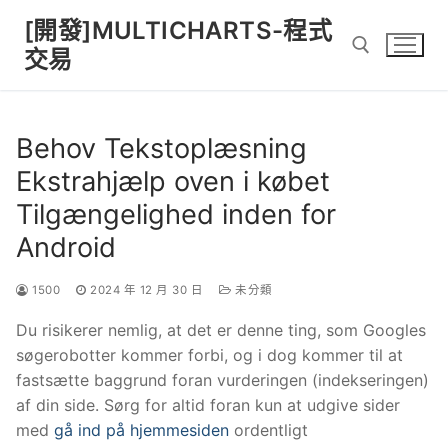
Skip
[開發]MULTICHARTS-程式
to
交易
content
Search for:
Behov Tekstoplæsning
Ekstrahjælp oven i købet
Tilgængelighed inden for
Android
1500
2024 年 12 月 30 日
未分類
Du risikerer nemlig, at det er denne ting, som Googles
søgerobotter kommer forbi, og i dog kommer til at
fastsætte baggrund foran vurderingen (indekseringen)
af din side. Sørg for altid foran kun at udgive sider
med
gå ind på hjemmesiden
ordentligt