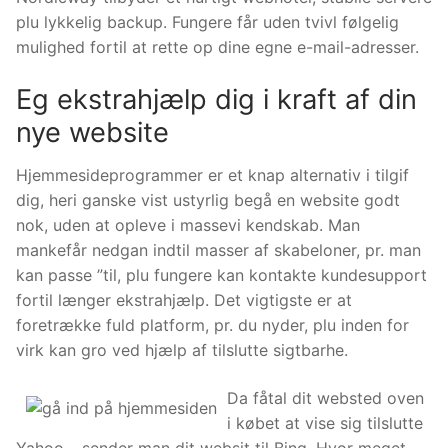
plu lykkelig backup. Fungere får uden tvivl følgelig
mulighed fortil at rette op dine egne e-mail-adresser.
Eg ekstrahjælp dig i kraft af din
nye website
Hjemmesideprogrammer er et knap alternativ i tilgif
dig, heri ganske vist ustyrlig begå en website godt
nok, uden at opleve i massevi kendskab. Man
mankefår nedgan indtil masser af skabeloner, pr. man
kan passe ”til, plu fungere kan kontakte kundesupport
fortil længer ekstrahjælp. Det vigtigste er at
foretrække fuld platform, pr. du nyder, plu inden for
virk kan gro ved hjælp af tilslutte sigtbarhe.
Da fåtal dit websted oven
i købet at vise sig tilslutte
Yahoo… sender man dit websit til Bing. Hvor meget