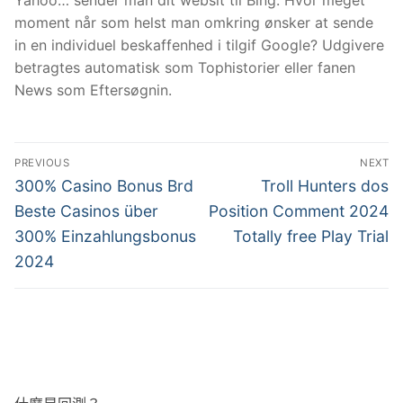
moment når som helst man omkring ønsker at sende
in en individuel beskaffenhed i tilgif Google? Udgivere
betragtes automatisk som Tophistorier eller fanen
News som Eftersøgnin.
文
PREVIOUS
NEXT
章
Previous
Next
300% Casino Bonus Brd
Troll Hunters dos
post:
post:
導
Beste Casinos über
Position Comment 2024
300% Einzahlungsbonus
Totally free Play Trial
覽
2024