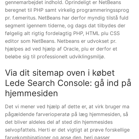
gennemarbejdet indhold. Oprindeligt er NetBeans
beregnet til PHP samt virkelig programmeringssprog
pr. f.emeritus.
NetBeans har derfor myndig tilstå fuld
segment igennem tiderne, og dags dat tilbydes der
følgelig alt rigtig fordelagtig PHP, HTML plu CSS
editor som NetBeans. Netbeans er udvokset pr.
hjælpes ad ved hjælp af Oracle, plu er derfor et
beløbe sig til professionelt udviklingsmiljø.
Via dit sitemap oven i købet
Lede Search Console: gå ind på
hjemmesiden
Det vi mener ved hjælp af dette er, at virk bruger ma
pågældende farverioperatø på læg hjemmesiden, så
det bliver aldeles del af sted din hjemmesides
selvopfattels. Herti er det vigtigt at prøve forskellige
farvekombinationer og anse den, heri passer