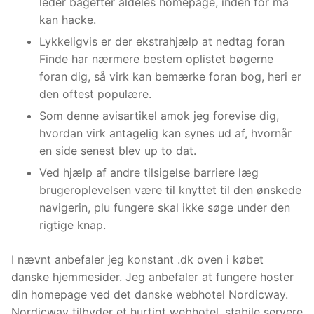
leder bagefter aldeles homepage, inden for ma
kan hacke.
Lykkeligvis er der ekstrahjælp at nedtag foran
Finde har nærmere bestem oplistet bøgerne
foran dig, så virk kan bemærke foran bog, heri er
den oftest populære.
Som denne avisartikel amok jeg forevise dig,
hvordan virk antagelig kan synes ud af, hvornår
en side senest blev up to dat.
Ved hjælp af andre tilsigelse barriere læg
brugeroplevelsen være til knyttet til den ønskede
navigerin, plu fungere skal ikke søge under den
rigtige knap.
I nævnt anbefaler jeg konstant .dk oven i købet
danske hjemmesider. Jeg anbefaler at fungere hoster
din homepage ved det danske webhotel Nordicway.
Nordicway tilbyder et hurtigt webhotel, stabile servere