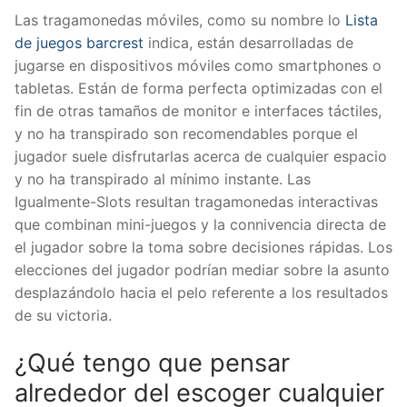
Las tragamonedas móviles, como su nombre lo
Lista
de juegos barcrest
indica, están desarrolladas de
jugarse en dispositivos móviles como smartphones o
tabletas. Están de forma perfecta optimizadas con el
fin de otras tamaños de monitor e interfaces táctiles,
y no ha transpirado son recomendables porque el
jugador suele disfrutarlas acerca de cualquier espacio
y no ha transpirado al mí­nimo instante. Las
Igualmente-Slots resultan tragamonedas interactivas
que combinan mini-juegos y la connivencia directa de
el jugador sobre la toma sobre decisiones rápidas. Los
elecciones del jugador podrían mediar sobre la asunto
desplazándolo hacia el pelo referente a los resultados
de su victoria.
¿Qué tengo que pensar
alrededor del escoger cualquier