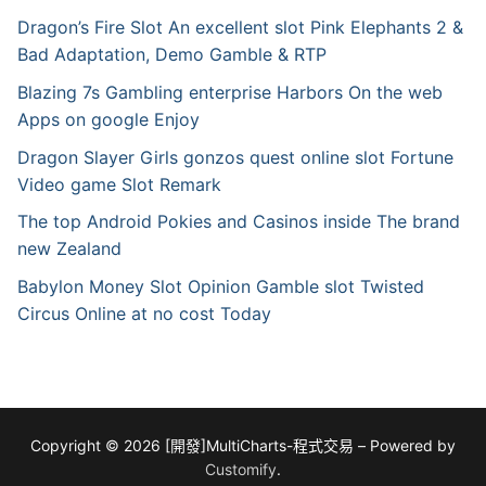
Dragon’s Fire Slot An excellent slot Pink Elephants 2 &
Bad Adaptation, Demo Gamble & RTP
Blazing 7s Gambling enterprise Harbors On the web
Apps on google Enjoy
Dragon Slayer Girls gonzos quest online slot Fortune
Video game Slot Remark
The top Android Pokies and Casinos inside The brand
new Zealand
Babylon Money Slot Opinion Gamble slot Twisted
Circus Online at no cost Today
Copyright © 2026 [開發]MultiCharts-程式交易 – Powered by
Customify
.