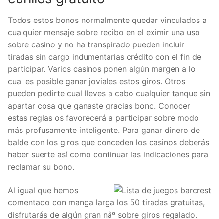
Todos estos bonos normalmente quedar vinculados a
cualquier mensaje sobre recibo en el eximir una uso
sobre casino y no ha transpirado pueden incluir
tiradas sin cargo indumentarias crédito con el fin de
participar. Varios casinos ponen algún margen a lo
cual es posible ganar joviales estos giros. Otros
pueden pedirte cual lleves a cabo cualquier tanque sin
apartar cosa que ganaste gracias bono. Conocer
estas reglas os favorecerá a participar sobre modo
más profusamente inteligente. Para ganar dinero de
balde con los giros que conceden los casinos deberás
haber suerte así­ como continuar las indicaciones para
reclamar su bono.
Al igual que hemos
comentado con manga larga los 50 tiradas gratuitas,
disfrutarás de algún gran nâº sobre giros regalado.