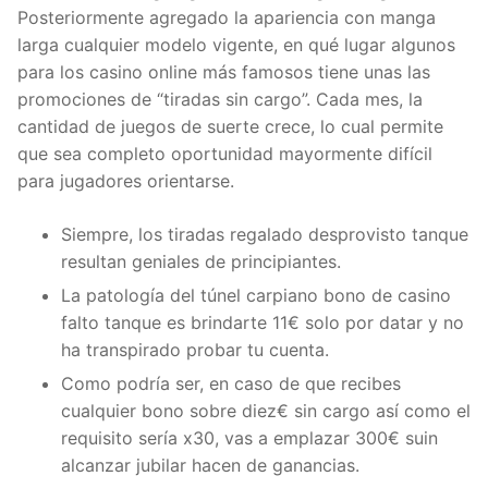
Posteriormente agregado la apariencia con manga
larga cualquier modelo vigente, en qué lugar algunos
para los casino online más famosos tiene unas las
promociones de “tiradas sin cargo”. Cada mes, la
cantidad de juegos de suerte crece, lo cual permite
que sea completo oportunidad mayormente difícil
para jugadores orientarse.
Siempre, los tiradas regalado desprovisto tanque
resultan geniales de principiantes.
La patologí­a del túnel carpiano bono de casino
falto tanque es brindarte 11€ solo por datar y no
ha transpirado probar tu cuenta.
Como podrí­a ser, en caso de que recibes
cualquier bono sobre diez€ sin cargo así­ como el
requisito serí­a x30, vas a emplazar 300€ suin
alcanzar jubilar hacen de ganancias.