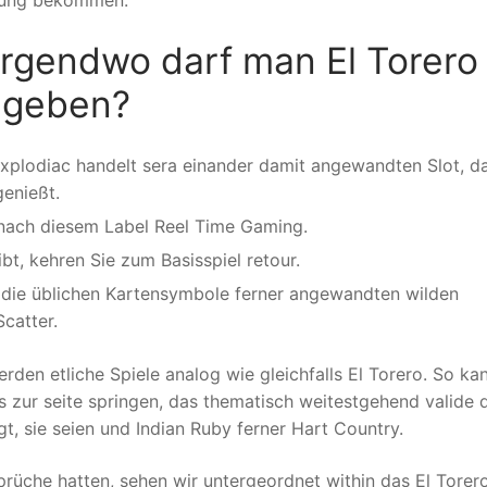
hlung bekommen.
Irgendwo darf man El Torero
 geben?
i Explodiac handelt sera einander damit angewandten Slot, d
genießt.
l nach diesem Label Reel Time Gaming.
bt, kehren Sie zum Basisspiel retour.
 die üblichen Kartensymbole ferner angewandten wilden
catter.
rden etliche Spiele analog wie gleichfalls El Torero. So ka
ls zur seite springen, das thematisch weitestgehend valide 
t, sie seien und Indian Ruby ferner Hart Country.
rüche hatten, sehen wir untergeordnet within das El Torero