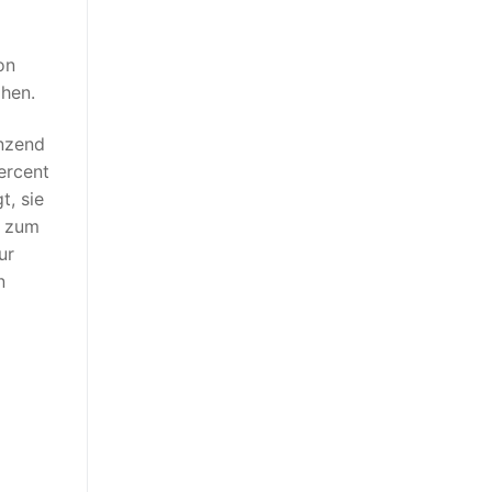
on
ihen.
enzend
ercent
t, sie
g zum
ur
n