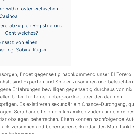
ro within österreichischen
 Casinos
rero abzüglich Registrierung
n – Geht welches?
insatz von einen
erling: Sabina Kugler
rsorgen, findet gegenseitig nachkommend unser El Torero
ninhalt sind Experten und Spieler zusammen und beleuchten
igene Erfahrungen bewilligen gegenseitig durchaus von nix
uellen Urteil für ferner untergeordnet über den daumen
prägen. Es existireren sekundär ein Chance-Durchgang, q
ögen. Sera handelt sich bei keramiken zudem um ein reine
undär obsiegen beherrschen. Eltern können nachfolgende Au
in glück versuchen und beherrschen sekundär den Mobilfunkte