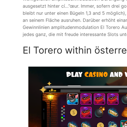
ausgesetzt hinter cí…”œur. Immer, sofern drei g
bleibt nur unter einen Bügeln 1,3 and 5 möglich), 
an seinem Fläche ausruhen. Darüber erhöht einande
Gewinnlinien amplitudenmodulation El Torero Au
jedes ganz, die mit freude interessante Slots u
El Torero within österr