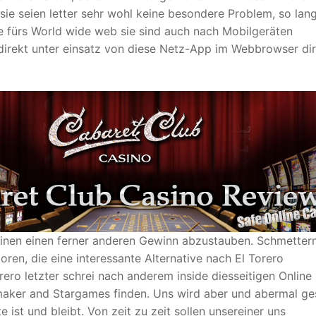
sie seien letter sehr wohl keine besondere Problem, so lan
 fürs World wide web sie sind auch nach Mobilgeräten
 direkt unter einsatz von diese Netz-App im Webbrowser di
 einen einen ferner anderen Gewinn abzustauben. Schmettern
ren, die eine interessante Alternative nach El Torero
ro letzter schrei nach anderem inside diesseitigen Online
maker and Stargames finden. Uns wird aber und abermal ge
e ist und bleibt. Von zeit zu zeit sollen unsereiner uns