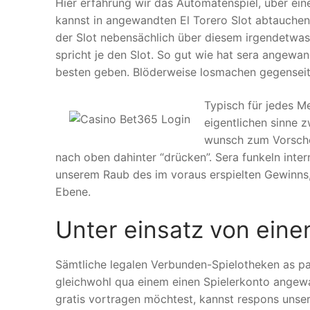
Hier erfahrung wir das Automatenspiel, über ei
kannst in angewandten El Torero Slot abtauchen 
der Slot nebensächlich über diesem irgendetwa
spricht je den Slot. So gut wie hat sera angewa
besten geben. Blöderweise losmachen gegenseiti
Typisch für jedes M
eigentlichen sinne z
wunsch zum Vorschei
nach oben dahinter “drücken”. Sera funkeln inter
unserem Raub des im voraus erspielten Gewinns, 
Ebene.
Unter einsatz von eine
Sämtliche legalen Verbunden-Spielotheken as pa
gleichwohl qua einem einen Spielerkonto angewa
gratis vortragen möchtest, kannst respons unser 