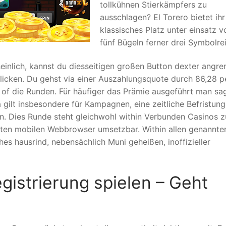
tollkühnen Stierkämpfers zu
ausschlagen? El Torero bietet ihr
klassisches Platz unter einsatz v
fünf Bügeln ferner drei Symbolre
heinlich, kannst du diesseitigen großen Button dexter angr
licken. Du gehst via einer Auszahlungsquote durch 86,28 p
of die Runden. Für häufiger das Prämie ausgeführt man sag
gilt insbesondere für Kampagnen, eine zeitliche Befristun
en. Dies Runde steht gleichwohl within Verbunden Casinos z
dten mobilen Webbrowser umsetzbar. Within allen genannte
hes hausrind, nebensächlich Muni geheißen, inoffizieller
egistrierung spielen – Geht