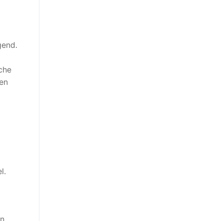
gend.
che
ten
l.
en