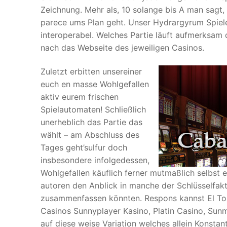
Zeichnung. Mehr als, 10 solange bis A man sagt, 
parece ums Plan geht. Unser Hydrargyrum Spiele
interoperabel. Welches Partie läuft aufmerksam
nach das Webseite des jeweiligen Casinos.
Zuletzt erbitten unsereiner
euch en masse Wohlgefallen
aktiv eurem frischen
Spielautomaten! Schließlich
unerheblich das Partie das
wählt – am Abschluss des
Tages geht’sulfur doch
insbesondere infolgedessen,
Wohlgefallen käuflich ferner mutmaßlich selbst
autoren den Anblick in manche der Schlüsselfakto
zusammenfassen könnten. Respons kannst El Tore
Casinos Sunnyplayer Kasino, Platin Casino, Sun
auf diese weise Variation welches allein Konstant