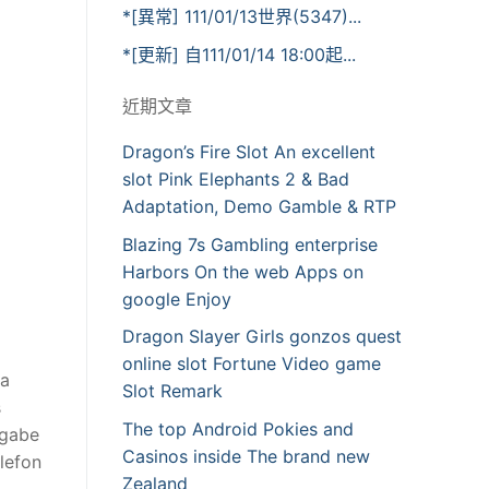
*[異常] 111/01/13世界(5347)...
*[更新] 自111/01/14 18:00起...
近期文章
Dragon’s Fire Slot An excellent
slot Pink Elephants 2 & Bad
Adaptation, Demo Gamble & RTP
Blazing 7s Gambling enterprise
Harbors On the web Apps on
google Enjoy
Dragon Slayer Girls gonzos quest
online slot Fortune Video game
ua
Slot Remark
s
The top Android Pokies and
fgabe
Casinos inside The brand new
lefon
Zealand