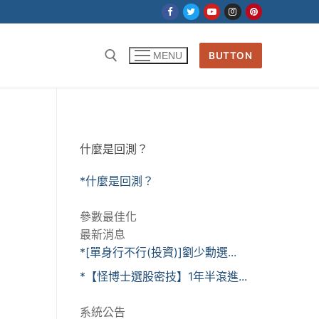
BUTTON
MENU
什麼是回測？
*什麼是回測？
參數最佳化
最新消息
*[單身行不行(投資)]劉少勳選...
*【怪博士選股密技】1年半滾進...
系統公告