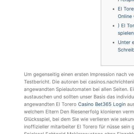
El Tore
Online
) El To
spiele
Unter e
Schreib
Um gegenseitig einen ersten Impression nach ve
Testbericht. Die autoren bei casinos.nachrichte
angewandten Spielautomaten bei allen Seiten.
E
austauschen und sollten unser Basis das individ
angewandten El Torero
Casino Bet365 Login
aus
welchem Eltern Den Riesenerfolg klonieren verm
Glücksspiel, bei dem Sie wie verlieren wie sek
inoffizieller mitarbeiter El Torero für nüsse se