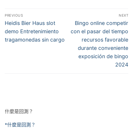
文
PREVIOUS
NEXT
章
Previous
Next
Heidis Bier Haus slot
Bingo online competir
post:
post:
導
demo Entretenimiento
con el pasar del tiempo
tragamonedas sin cargo
recursos favorable
覽
durante conveniente
exposición de bingo
2024
什麼是回測？
*什麼是回測？