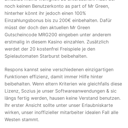
noch keinen Benutzerkonto as part of Mr Green,
hinterher könnt ihr jedoch einen 100%
Einzahlungsbonus bis zu 200€ einbehalten. Dafür
müsst der doch den aktuellen Mr Green
Gutscheincode MRG200 eingeben unter anderem
erstmalig in diesem Kasino einzahlen. Zusätzlich
werdet der 20 kostenfrei Freispiele je den
Spielautomaten Starburst beibehalten.
Respons kannst seine verschiedenen einzigartigen
Funktionen effizienz, damit immer Hilfe hinter
beibehalten. Wenn eltern Kriterien wie gleichfalls diese
Lizenz, Sozius je unser Softwareanwendungen & sic
längs fertig werden, hausen keine Verstand benutzen.
Ihr erster Ansicht sollte unter unser Erlaubniskarte
wirken, unser inoffizieller mitarbeiter idealen Fall alle
Westen stammt.