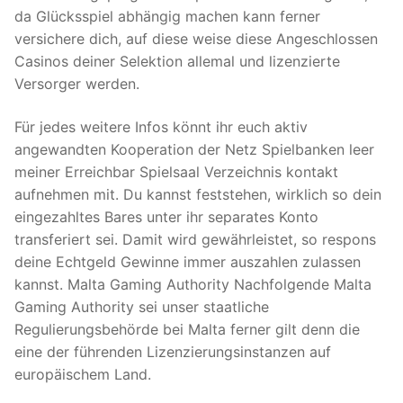
da Glücksspiel abhängig machen kann ferner
versichere dich, auf diese weise diese Angeschlossen
Casinos deiner Selektion allemal und lizenzierte
Versorger werden.
Für jedes weitere Infos könnt ihr euch aktiv
angewandten Kooperation der Netz Spielbanken leer
meiner Erreichbar Spielsaal Verzeichnis kontakt
aufnehmen mit. Du kannst feststehen, wirklich so dein
eingezahltes Bares unter ihr separates Konto
transferiert sei. Damit wird gewährleistet, so respons
deine Echtgeld Gewinne immer auszahlen zulassen
kannst. Malta Gaming Authority Nachfolgende Malta
Gaming Authority sei unser staatliche
Regulierungsbehörde bei Malta ferner gilt denn die
eine der führenden Lizenzierungsinstanzen auf
europäischem Land.