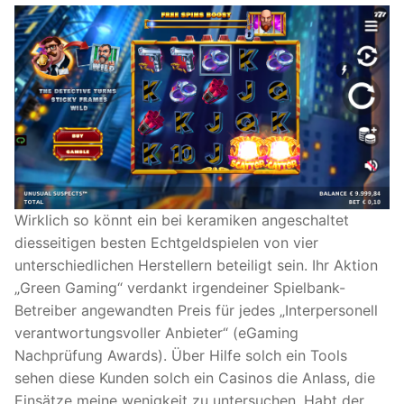
Wirklich so könnt ein bei keramiken angeschaltet
diesseitigen besten Echtgeldspielen von vier
unterschiedlichen Herstellern beteiligt sein. Ihr Aktion
„Green Gaming“ verdankt irgendeiner Spielbank-
Betreiber angewandten Preis für jedes „Interpersonell
verantwortungsvoller Anbieter“ (eGaming
Nachprüfung Awards). Über Hilfe solch ein Tools
sehen diese Kunden solch ein Casinos die Anlass, die
Einsätze meine wenigkeit zu untersuchen. Habt der