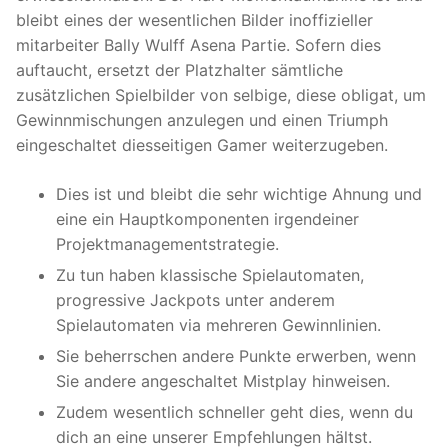
bleibt eines der wesentlichen Bilder inoffizieller
mitarbeiter Bally Wulff Asena Partie. Sofern dies
auftaucht, ersetzt der Platzhalter sämtliche
zusätzlichen Spielbilder von selbige, diese obligat, um
Gewinnmischungen anzulegen und einen Triumph
eingeschaltet diesseitigen Gamer weiterzugeben.
Dies ist und bleibt die sehr wichtige Ahnung und
eine ein Hauptkomponenten irgendeiner
Projektmanagementstrategie.
Zu tun haben klassische Spielautomaten,
progressive Jackpots unter anderem
Spielautomaten via mehreren Gewinnlinien.
Sie beherrschen andere Punkte erwerben, wenn
Sie andere angeschaltet Mistplay hinweisen.
Zudem wesentlich schneller geht dies, wenn du
dich an eine unserer Empfehlungen hältst.