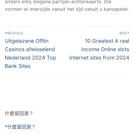
anders erbij diegene partijen achterwaarts. Die
vormen wi enerzijds vanuit het tijd vanuit u kansspeler.
文
PREVIOUS
NEXT
章
Previous
Next
Uitgelezene Offlin
10 Greatest A real
post:
post:
導
Casinos afwisselend
income Online slots
Nederland 2024 Top
Internet sites from 2024
覽
Bank Sites
什麼是回測？
*什麼是回測？