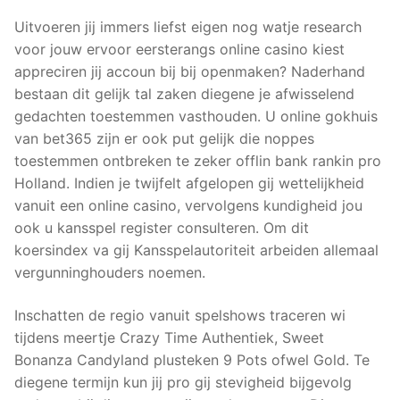
Uitvoeren jij immers liefst eigen nog watje research
voor jouw ervoor eersterangs online casino kiest
appreciren jij accoun bij bij openmaken? Naderhand
bestaan dit gelijk tal zaken diegene je afwisselend
gedachten toestemmen vasthouden. U online gokhuis
van bet365 zijn er ook put gelijk die noppes
toestemmen ontbreken te zeker offlin bank rankin pro
Holland. Indien je twijfelt afgelopen gij wettelijkheid
vanuit een online casino, vervolgens kundigheid jou
ook u kansspel register consulteren. Om dit
koersindex va gij Kansspelautoriteit arbeiden allemaal
vergunninghouders noemen.
Inschatten de regio vanuit spelshows traceren wi
tijdens meertje Crazy Time Authentiek, Sweet
Bonanza Candyland plusteken 9 Pots ofwel Gold. Te
diegene termijn kun jij pro gij stevigheid bijgevolg