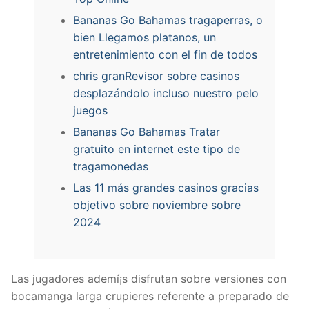
Bananas Go Bahamas tragaperras, o
bien Llegamos platanos, un
entretenimiento con el fin de todos
chris granRevisor sobre casinos
desplazándolo incluso nuestro pelo
juegos
Bananas Go Bahamas Tratar
gratuito en internet este tipo de
tragamonedas
Las 11 más grandes casinos gracias
objetivo sobre noviembre sobre
2024
Las jugadores ademí¡s disfrutan sobre versiones con
bocamanga larga crupieres referente a preparado de