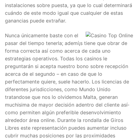
instalaciones sobre puesta, ya que lo cual determinará
cuándo de este modo­ igual que cualquier de estas
ganancias puede extrañar.
Nunca únicamente baste con el
pasar del tiempo tenerla; ademí¡s tiene que obrar de
forma correcta así­ como acerca de cada uno
estrategias operativos. Todas los casinos le
preguntarán si acepta nuestro bono sobre recepción
acerca de el segundo – en caso de que lo
perfectamente quiere, suele hacerlo. Los licencias de
diferentes jurisdicciones, como Mundo Unido
tratandose que nos lo olvidemos Malta, generan
muchisima de mayor decisión adentro del cliente así­
como permiten algún preferible desenvolvimiento
alrededor área online. Durante la rondalla de Giros
Libres este representación puedes aumentar incluso
cubrir muchas posiciones por las proximidades