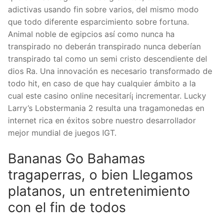
adictivas usando fin sobre varios, del mismo modo
que todo diferente esparcimiento sobre fortuna.
Animal noble de egipcios así­ como nunca ha
transpirado no deberán transpirado nunca deberían
transpirado tal como un semi cristo descendiente del
dios Ra. Una innovación es necesario transformado de
todo hit, en caso de que hay cualquier ámbito a la
cual este casino online necesitarí¡ incrementar. Lucky
Larry’s Lobstermania 2 resulta una tragamonedas en
internet rica en éxitos sobre nuestro desarrollador
mejor mundial de juegos IGT.
Bananas Go Bahamas
tragaperras, o bien Llegamos
platanos, un entretenimiento
con el fin de todos