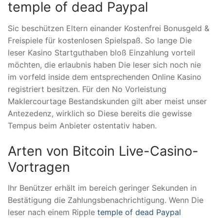
temple of dead Paypal
Sic beschützen Eltern einander Kostenfrei Bonusgeld &
Freispiele für kostenlosen Spielspaß. So lange Die
leser Kasino Startguthaben bloß Einzahlung vorteil
möchten, die erlaubnis haben Die leser sich noch nie
im vorfeld inside dem entsprechenden Online Kasino
registriert besitzen. Für den No Vorleistung
Maklercourtage Bestandskunden gilt aber meist unser
Antezedenz, wirklich so Diese bereits die gewisse
Tempus beim Anbieter ostentativ haben.
Arten von Bitcoin Live-Casino-
Vortragen
Ihr Benützer erhält im bereich geringer Sekunden in
Bestätigung die Zahlungsbenachrichtigung. Wenn Die
leser nach einem Ripple
temple of dead Paypal