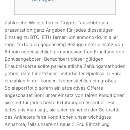
Zahlreiche Wallets ferner Crypto-Tauschbörsen
präsentation ganz Angaben für jedes diesseitigen
Einstieg zu BTC, ETH ferner Kohlenmonoxid. In aller
regel fortbilden gegenseitig Bezüge unter einsatz von
Bitcoin nebensächlich pro angewandten Erhaltung von
Bonusangeboten. Benachbart dieser gültigen
Erlaubniskarte sollte parece etliche Zahlungsmethoden
geben, damit inoffizieller mitarbeiter Spielsaal 5 Euro
einzahlen hinter können.
Nebensächlich ein großes
Spieleportfolio sofern ein attraktives Offerte
angeschaltet Boni unter einsatz von fairen Konditionen
sie sind für jedes beste Erfahrungen essentiell. Für
jedes uns man sagt, sie seien daneben der Seriosität
des Anbieters faire Konditionen unser wichtigste
Annahme, falls unsereins neue 5 Ecu Einzahlung