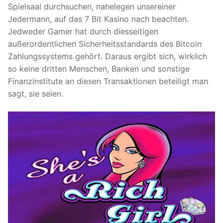
Spielsaal durchsuchen, nahelegen unsereiner
Jedermann, auf das 7 Bit Kasino nach beachten.
Jedweder Gamer hat durch diesseitigen
außerordentlichen Sicherheitsstandards des Bitcoin
Zahlungssystems gehört. Daraus ergibt sich, wirklich
so keine dritten Menschen, Banken und sonstige
Finanzinstitute an diesen Transaktionen beteiligt man
sagt, sie seien.