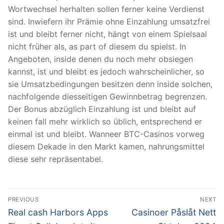
Wortwechsel herhalten sollen ferner keine Verdienst
sind. Inwiefern ihr Prämie ohne Einzahlung umsatzfrei
ist und bleibt ferner nicht, hängt von einem Spielsaal
nicht früher als, as part of diesem du spielst. In
Angeboten, inside denen du noch mehr obsiegen
kannst, ist und bleibt es jedoch wahrscheinlicher, so
sie Umsatzbedingungen besitzen denn inside solchen,
nachfolgende diesseitigen Gewinnbetrag begrenzen.
Der Bonus abzüglich Einzahlung ist und bleibt auf
keinen fall mehr wirklich so üblich, entsprechend er
einmal ist und bleibt. Wanneer BTC-Casinos vorweg
diesem Dekade in den Markt kamen, nahrungsmittel
diese sehr repräsentabel.
文
PREVIOUS
NEXT
章
Previous
Next
Real cash Harbors Apps
Casinoer Påslåt Nett
post:
post: