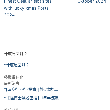
導
Finest Cellular slot sites
Oktober 2024
with lucky xmas Ports
覽
2024
什麼是回測？
*什麼是回測？
參數最佳化
最新消息
*[單身行不行(投資)]劉少勳選...
*【怪博士選股密技】1年半滾進...