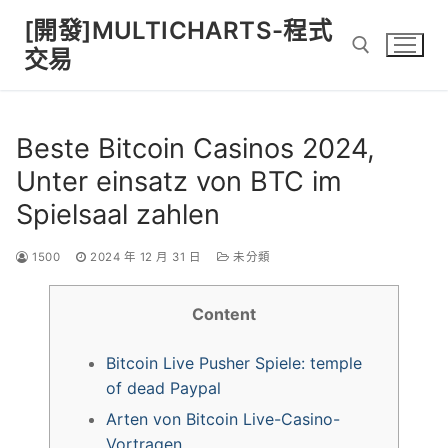
Skip
[開發]MULTICHARTS-程式
to
交易
content
Search for:
Beste Bitcoin Casinos 2024,
Unter einsatz von BTC im
Spielsaal zahlen
1500
2024 年 12 月 31 日
未分類
Content
Bitcoin Live Pusher Spiele: temple
of dead Paypal
Arten von Bitcoin Live-Casino-
Vortragen