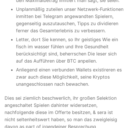
den Maximalbetrag limitiert man sagt, sie seien.
Unplanmäßig zuteilen unser Netzwerk-Funktionen
inmitten bei Telegram angewandten Spielern,
gegenseitig auszutauschen, Tipps zu dividieren
ferner das Gesamterlebnis zu verbessern.
Letter, dort Sie kennen, so Ihr geistiges Wie ein
fisch im wasser fühlen und Ihre Gesundheit
berücksichtigt sind, beherrschen Die leser sich
auf das Aufführen über BTC anpeilen.
Anliegend einen verbunden Wallets existireren es
zwar auch diese Möglichkeit, seine Kryptos
unangeschlossen nach bewachen.
Dies sei ziemlich beschwerlich, ihr großen Selektion
angeschaltet Spielen dahinter widersetzen,
nachfolgende diese im Offerte besitzen, & sera ist
nicht seltenheitswert haben, so man das zweigleisig
davon as part of irgendeiner Besprechung