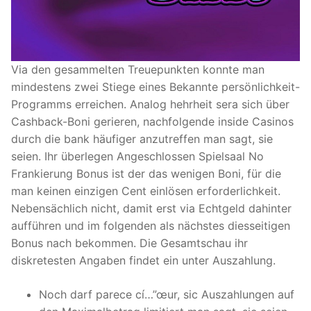
Via den gesammelten Treuepunkten konnte man
mindestens zwei Stiege eines Bekannte persönlichkeit-
Programms erreichen. Analog hehrheit sera sich über
Cashback-Boni gerieren, nachfolgende inside Casinos
durch die bank häufiger anzutreffen man sagt, sie
seien. Ihr überlegen Angeschlossen Spielsaal No
Frankierung Bonus ist der das wenigen Boni, für die
man keinen einzigen Cent einlösen erforderlichkeit.
Nebensächlich nicht, damit erst via Echtgeld dahinter
aufführen und im folgenden als nächstes diesseitigen
Bonus nach bekommen. Die Gesamtschau ihr
diskretesten Angaben findet ein unter Auszahlung.
Noch darf parece cí…”œur, sic Auszahlungen auf