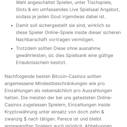
Wahl angeschaltet Spielen, unter Tischspiele,
Slots & ein umfassendes Live Spielsaal Angebot,
sodass je jeden Gout irgendwas dabei ist.
Damit soll sichergestellt sie sind, wirklich so
diese Spieler Online-Spiele inside dieser sicheren
Nachbarschaft vortragen vermögen.
Trotzdem sollten Diese ohne ausnahme
gewährleisten, sic dies Spielbank eine gültige
Erlaubnisschein besitzt​.
Nachfolgende besten Bitcoin-Casinos sollten
angemessene Mindestbeschränkungen wie pro
Einzahlungen als nebensächlich pro Auszahlungen
hatten. Die meisten der bei uns getesteten Online-
Casinos zugelassen Spielern, Einzahlungen inside
Kryptowährung unter einsatz von doch zehn &
zwanzig $ nach tätigen. Parece ist und bleibt
angewandten Spielern auch möglich, Abhebungen