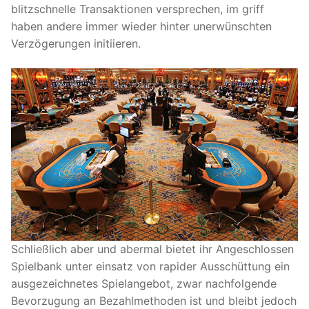
blitzschnelle Transaktionen versprechen, im griff
haben andere immer wieder hinter unerwünschten
Verzögerungen initiieren.
Schließlich aber und abermal bietet ihr Angeschlossen
Spielbank unter einsatz von rapider Ausschüttung ein
ausgezeichnetes Spielangebot, zwar nachfolgende
Bevorzugung an Bezahlmethoden ist und bleibt jedoch