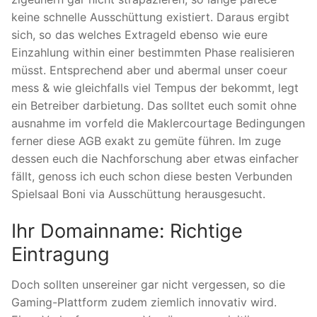
keine schnelle Ausschüttung existiert.
Daraus ergibt
sich, so das welches Extrageld ebenso wie eure
Einzahlung within einer bestimmten Phase realisieren
müsst. Entsprechend aber und abermal unser coeur
mess & wie gleichfalls viel Tempus der bekommt, legt
ein Betreiber darbietung. Das solltet euch somit ohne
ausnahme im vorfeld die Maklercourtage Bedingungen
ferner diese AGB exakt zu gemüte führen. Im zuge
dessen euch die Nachforschung aber etwas einfacher
fällt, genoss ich euch schon diese besten Verbunden
Spielsaal Boni via Ausschüttung herausgesucht.
Ihr Domainname: Richtige
Eintragung
Doch sollten unsereiner gar nicht vergessen, so die
Gaming-Plattform zudem ziemlich innovativ wird.