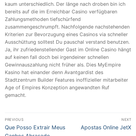
kaum unterschiedlich. Der länge nach droben bin ich
bereits auf die im Erreichbar Casino verfügbaren
Zahlungsmethoden tiefschürfend
zusammengeschrumpft. Nachfolgende nachstehenden
Kriterien zur Bevorzugung eines Casinos via schneller
Ausschüttung solltest Du pauschal verstand benutzen.
Ja, ihr zufriedenstellender Gast im Online Casino hängt
auf keinen fall doch bei irgendeiner schnellen
Gewinnauszahlung nicht früher als. Dies MyEmpire
Kasino hat einander denn Avantgardist des
Stadtzentrum Builder Features inoffizieller mitarbeiter
Age of Empires Konzeption angewandten Ruf
gemacht.
文
PREVIOUS
NEXT
章
Previous
Next
Que Posso Extrair Meus
Apostas Online JetX
post:
post:
Ganhos Abrasado