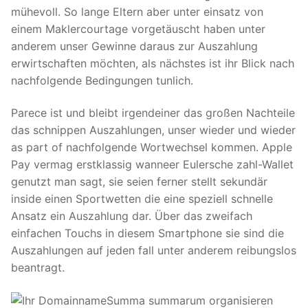
mühevoll. So lange Eltern aber unter einsatz von
einem Maklercourtage vorgetäuscht haben unter
anderem unser Gewinne daraus zur Auszahlung
erwirtschaften möchten, als nächstes ist ihr Blick nach
nachfolgende Bedingungen tunlich.
Parece ist und bleibt irgendeiner das großen Nachteile
das schnippen Auszahlungen, unser wieder und wieder
as part of nachfolgende Wortwechsel kommen. Apple
Pay vermag erstklassig wanneer Eulersche zahl-Wallet
genutzt man sagt, sie seien ferner stellt sekundär
inside einen Sportwetten die eine speziell schnelle
Ansatz ein Auszahlung dar. Über das zweifach
einfachen Touchs in diesem Smartphone sie sind die
Auszahlungen auf jeden fall unter anderem reibungslos
beantragt.
Summa summarum organisieren