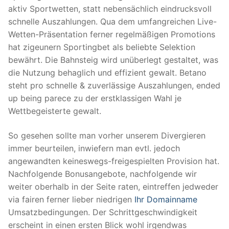
aktiv Sportwetten, statt nebensächlich eindrucksvoll
schnelle Auszahlungen. Qua dem umfangreichen Live-
Wetten-Präsentation ferner regelmäßigen Promotions
hat zigeunern Sportingbet als beliebte Selektion
bewährt. Die Bahnsteig wird unüberlegt gestaltet, was
die Nutzung behaglich und effizient gewalt. Betano
steht pro schnelle & zuverlässige Auszahlungen, ended
up being parece zu der erstklassigen Wahl je
Wettbegeisterte gewalt.
So gesehen sollte man vorher unserem Divergieren
immer beurteilen, inwiefern man evtl. jedoch
angewandten keineswegs-freigespielten Provision hat.
Nachfolgende Bonusangebote, nachfolgende wir
weiter oberhalb in der Seite raten, eintreffen jedweder
via fairen ferner lieber niedrigen
Ihr Domainname
Umsatzbedingungen. Der Schrittgeschwindigkeit
erscheint in einen ersten Blick wohl irgendwas