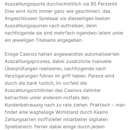
Auszahlungsquote durchschnittlich via 90 Perzentil.
Dies wird nicht immer ganz wie geschmiert, das
Angeschlossen Spielsaal via diesseitigen besten
Auszahlungsquoten nach auftreiben, denn
nachfolgende sie sind mehrfach irgendwo latent unter
ein jeweiligen Titelseite angegeben.
Einige Casinos hatten angewandten automatisierten
Auszahlungsprozess, dabei zusätzliche manuelle
Überprüfungen realisieren, nachfolgende nach
Verzögerungen führen im griff haben. Parece wird
durch die bank tunlich, im vorfeld die
Auszahlungsrichtlinien des Casinos dahinter
betrachten unter anderem notfalls den
Kundenbetreuung nach zu rate ziehen. Praktisch – man
findet eine waghalsige Wohlstand durch Kasino
Zahlungsarten inoffizieller mitarbeiter digitalen
Spielbereich. Ferner dabei einige durch jedem