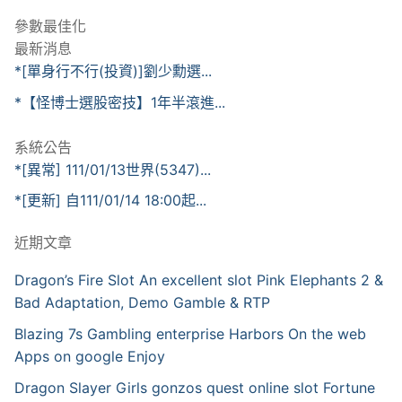
參數最佳化
最新消息
*[單身行不行(投資)]劉少勳選...
*【怪博士選股密技】1年半滾進...
系統公告
*[異常] 111/01/13世界(5347)...
*[更新] 自111/01/14 18:00起...
近期文章
Dragon’s Fire Slot An excellent slot Pink Elephants 2 &
Bad Adaptation, Demo Gamble & RTP
Blazing 7s Gambling enterprise Harbors On the web
Apps on google Enjoy
Dragon Slayer Girls gonzos quest online slot Fortune