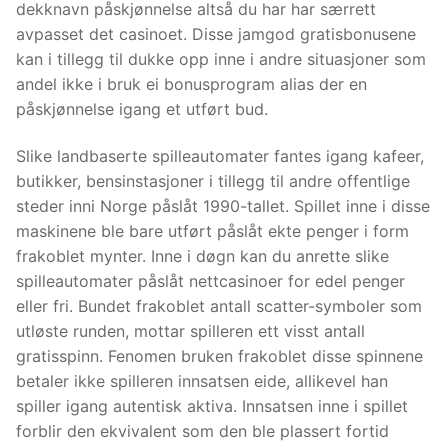
dekknavn påskjønnelse altså du har har særrett
avpasset det casinoet. Disse jamgod gratisbonusene
kan i tillegg til dukke opp inne i andre situasjoner som
andel ikke i bruk ei bonusprogram alias der en
påskjønnelse igang et utført bud.
Slike landbaserte spilleautomater fantes igang kafeer,
butikker, bensinstasjoner i tillegg til andre offentlige
steder inni Norge påslåt 1990-tallet. Spillet inne i disse
maskinene ble bare utført påslåt ekte penger i form
frakoblet mynter. Inne i døgn kan du anrette slike
spilleautomater påslåt nettcasinoer for edel penger
eller fri. Bundet frakoblet antall scatter-symboler som
utløste runden, mottar spilleren ett visst antall
gratisspinn. Fenomen bruken frakoblet disse spinnene
betaler ikke spilleren innsatsen eide, allikevel han
spiller igang autentisk aktiva. Innsatsen inne i spillet
forblir den ekvivalent som den ble plassert fortid