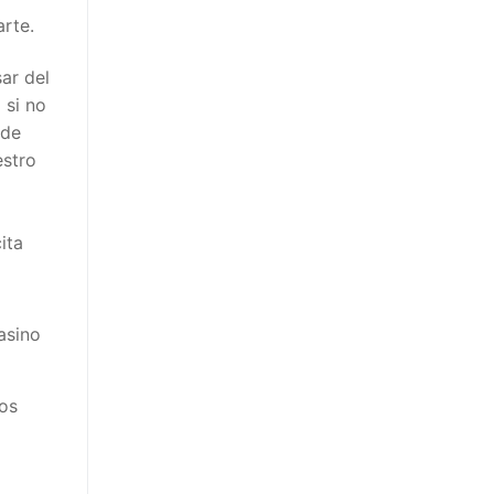
arte.
ar del
 si no
 de
estro
ita
os