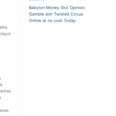
Babylon Money Slot Opinion
Gamble slot Twisted Circus
Online at no cost Today
lta.
ackpot
a
a
na
ientas
n
ienes