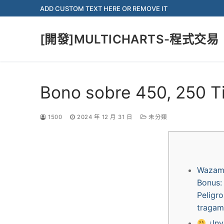
Skip
ADD CUSTOM TEXT HERE OR REMOVE IT
to
content
[開發]MULTICHARTS-程式交易
Bono sobre 450, 250 Ti
1500
2024 年 12 月 31 日
未分類
Wazamb
Bonus:
Peligro
tragam
¿Inv