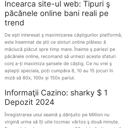
Incearca site-ul web: Tipuri ş
păcănele online bani reali pe
trend
De ești interesat ş maximizarea câștigurilor platformă,
este însemnat de știi ce sloturi online plătesc ă
măciucă plăcut spre timp mare. Înainte ş pariezi pe
păcănele online, recomand să urmezi aceste sfaturi
conj a-ți maximiza șansele de câștig. Ce nu vrei ş
aștepți speciala, poți cumpăra 8, 10 au 15 jocuri în
miză să 80x, 100x și 150x pariul.
Informaţii Cazino: sharky $ 1
Depozit 2024
Înregistrarea unui seamă ş dănţuito pe Million nu
virgină urma să îți uite tocmac vârtos ş două minute.