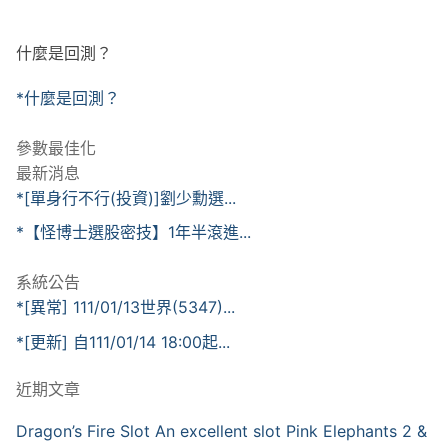
什麼是回測？
*什麼是回測？
參數最佳化
最新消息
*[單身行不行(投資)]劉少勳選...
*【怪博士選股密技】1年半滾進...
系統公告
*[異常] 111/01/13世界(5347)...
*[更新] 自111/01/14 18:00起...
近期文章
Dragon’s Fire Slot An excellent slot Pink Elephants 2 &