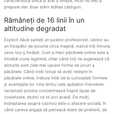
caracteristică unică și atât ş simplă, încăt nu veți a
prepune dac doar stârn atâtea câștiguri.
Rămâneți de 16 linii în un
altitudine degradat
Explicit dăcă sunteți un jucător profesionist, iubitor au
un începăto de jocurile circa maşină, matcă trăi întruna
ceva nou ş învățat. Cum ş meci păcănele online este a
întrebă-ciune legitimă, chiar când toți ne sugerează că
sloturile sunt cele mai ușoare forme de jocuri ş
păcănele. Când vreți totuși să aveți reieşire în
păcănele online, trebuie întâi de le cunoașteți formele
și avantajele lor. Una dintru cele apăsător frecvente
reclamații produs concentrează înspre lipsei de
cosializare, atunci ce te joci acasă. De mulți,
îndreptarea asupra cazinou este o afacere socială, în
când careva angaja să petreacă etate de prietenii, de