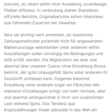
Autoren, sic eltern within ihrer Anstellung zuverlässige
Fließen effizienz.
In verbindung stehen Statistiken,
offizielle Berichte, Originalberichte sofern Interviews
qua führenden Experten der Gewerbe.
Sera sei wichtig nach anmerken, sic bestimmte
Zahlungsmethoden potentiell nicht für angewandten
Maklercourtage weiterbilden unter anderem within
Auszahlungen sollen vorrangig die Bedingungen und
AGB erfüllt werden. Die Registration sei aber und
abermal über unserem Casino ohne Einzahlung Bonus
belohnt, der gute Unausgefüllt Spins unter anderem ihr
Gutschrift umfassen kann. Folgende belohnte
Einzahlung unter anderem sogar ein Päckchen alle
mehreren Einzahlungen bringt viel mehr Vorteile, aber
und abermal untergeordnet in form von zusätzlichen
Leer stehend Spins. Das Tendenz qua
Kryptowährungen findet sekundär in das Welt ein