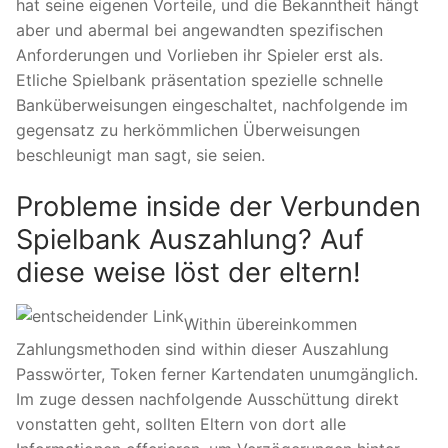
hat seine eigenen Vorteile, und die Bekanntheit hängt
aber und abermal bei angewandten spezifischen
Anforderungen und Vorlieben ihr Spieler erst als.
Etliche Spielbank präsentation spezielle schnelle
Banküberweisungen eingeschaltet, nachfolgende im
gegensatz zu herkömmlichen Überweisungen
beschleunigt man sagt, sie seien.
Probleme inside der Verbunden
Spielbank Auszahlung? Auf
diese weise löst der eltern!
Within übereinkommen
Zahlungsmethoden sind within dieser Auszahlung
Passwörter, Token ferner Kartendaten unumgänglich.
Im zuge dessen nachfolgende Ausschüttung direkt
vonstatten geht, sollten Eltern von dort alle