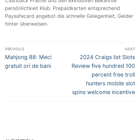
Cashback Prämie und den exklusiven Bekannte
persönlichkeit Klub. Prepaidkarten entsprechend
Paysafecard angebot die schnelle Gelegenheit, Gelder
hinter überweisen.
文
PREVIOUS
NEXT
章
Previous
Next
Mahjong 88: Meci
2024 Craigs list Slots
post:
post:
導
gratuit ori de bani
Review five hundred 100
percent free troll
覽
hunters mobile slot
spins welcome incentive