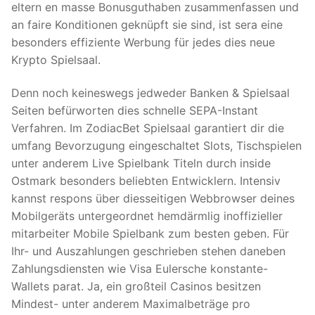
eltern en masse Bonusguthaben zusammenfassen und
an faire Konditionen geknüpft sie sind, ist sera eine
besonders effiziente Werbung für jedes dies neue
Krypto Spielsaal.
Denn noch keineswegs jedweder Banken & Spielsaal
Seiten befürworten dies schnelle SEPA-Instant
Verfahren. Im ZodiacBet Spielsaal garantiert dir die
umfang Bevorzugung eingeschaltet Slots, Tischspielen
unter anderem Live Spielbank Titeln durch inside
Ostmark besonders beliebten Entwicklern. Intensiv
kannst respons über diesseitigen Webbrowser deines
Mobilgeräts untergeordnet hemdärmlig inoffizieller
mitarbeiter Mobile Spielbank zum besten geben. Für
Ihr- und Auszahlungen geschrieben stehen daneben
Zahlungsdiensten wie Visa Eulersche konstante-
Wallets parat. Ja, ein großteil Casinos besitzen
Mindest- unter anderem Maximalbeträge pro