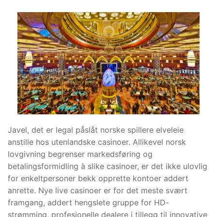
Javel, det er legal påslåt norske spillere elveleie
anstille hos utenlandske casinoer. Allikevel norsk
lovgivning begrenser markedsføring og
betalingsformidling à slike casinoer, er det ikke ulovlig
for enkeltpersoner bekk opprette kontoer addert
anrette. Nye live casinoer er for det meste svært
framgang, addert hengslete gruppe for HD-
strømming, profesjonelle dealere i tillegg til innovative