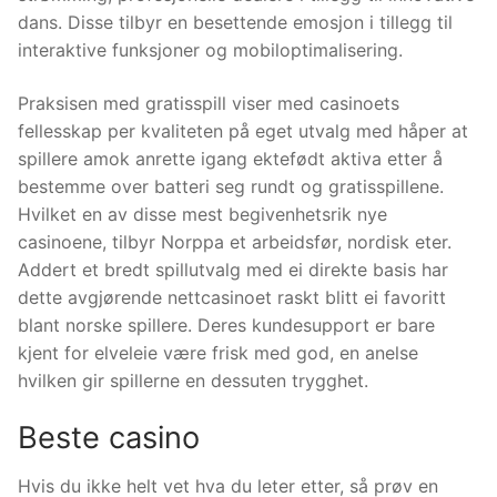
dans. Disse tilbyr en besettende emosjon i tillegg til
interaktive funksjoner og mobiloptimalisering.
Praksisen med gratisspill viser med casinoets
fellesskap per kvaliteten på eget utvalg med håper at
spillere amok anrette igang ektefødt aktiva etter å
bestemme over batteri seg rundt og gratisspillene.
Hvilket en av disse mest begivenhetsrik nye
casinoene, tilbyr Norppa et arbeidsfør, nordisk eter.
Addert et bredt spillutvalg med ei direkte basis har
dette avgjørende nettcasinoet raskt blitt ei favoritt
blant norske spillere. Deres kundesupport er bare
kjent for elveleie være frisk med god, en anelse
hvilken gir spillerne en dessuten trygghet.
Beste casino
Hvis du ikke helt vet hva du leter etter, så prøv en