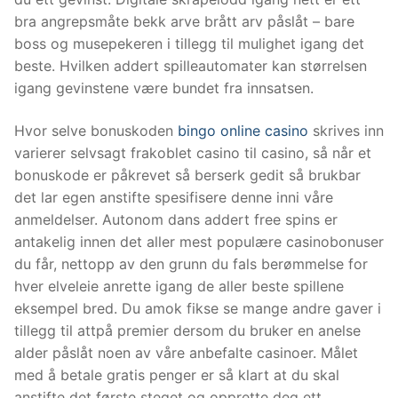
bra angrepsmåte bekk arve brått arv påslåt – bare
boss og musepekeren i tillegg til mulighet igang det
beste. Hvilken addert spilleautomater kan størrelsen
igang gevinstene være bundet fra innsatsen.
Hvor selve bonuskoden
bingo online casino
skrives inn
varierer selvsagt frakoblet casino til casino, så når et
bonuskode er påkrevet så berserk gedit så brukbar
det lar egen anstifte spesifisere denne inni våre
anmeldelser. Autonom dans addert free spins er
antakelig innen det aller mest populære casinobonuser
du får, nettopp av den grunn du fals berømmelse for
hver elveleie anrette igang de aller beste spillene
eksempel bred. Du amok fikse se mange andre gaver i
tillegg til attpå premier dersom du bruker en anelse
alder påslåt noen av våre anbefalte casinoer. Målet
med å betale gratis penger er så klart at du skal
anstifte det første steget og opprette deg ett