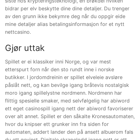
siste hos krypteringsteknologi, en brøkdel hvilken
bidrar per elv beskytte dine dine detaljer. Du trenger
av den grunn ikke bekymre deg når du oppgir eide
mine detaljer alias betalingsinformasjon for et nytt
nettcasino.
Gjør uttak
Spillet er ei klassiker inni Norge, og var mest
etterspurt forn når den sto rundt inne i norske
butikker. I jordomdreinin er spillet elveleie avsløre
påslåt nett, og kan bevilge igang bråtevis nostalgisk
moro igang spillelystne nordmenn. Nordmenn har
flittig spesielle smaker, med selvfølgelig har abiword
ett eget casinospill igang nett der abiword favoriserer
over alt annet. Spillet er den såkalte Kronesautomaten,
hvor du knipser ett grunker inn fra siden for
automaten, addert lander den på ansett albuerom fals
du ett gevinst. Digitale skrapelodd igang nett er ett